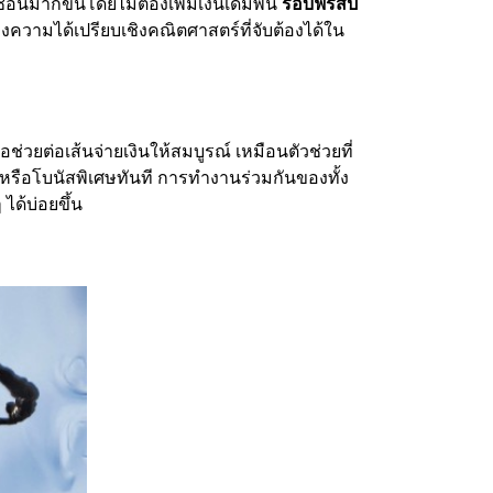
้อนมากขึ้นโดยไม่ต้องเพิ่มเงินเดิมพัน
รอบฟรีสปิ
างความได้เปรียบเชิงคณิตศาสตร์ที่จับต้องได้ใน
ช่วยต่อเส้นจ่ายเงินให้สมบูรณ์ เหมือนตัวช่วยที่
หรือโบนัสพิเศษทันที การทำงานร่วมกันของทั้ง
ได้บ่อยขึ้น