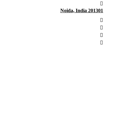
Noida, India 201301