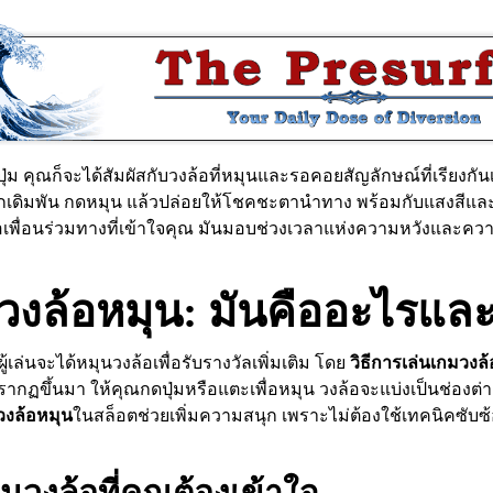
ุ่ม คุณก็จะได้สัมผัสกับวงล้อที่หมุนและรอคอยสัญลักษณ์ที่เรียงกั
ือกเดิมพัน กดหมุน แล้วปล่อยให้โชคชะตานำทาง พร้อมกับแสงสีและเส
เพื่อนร่วมทางที่เข้าใจคุณ มันมอบช่วงเวลาแห่งความหวังและความบ
มวงล้อหมุน: มันคืออะไรและ
้เล่นจะได้หมุนวงล้อเพื่อรับรางวัลเพิ่มเติม โดย
วิธีการเล่นเกมวงล
กฏขึ้นมา ให้คุณกดปุ่มหรือแตะเพื่อหมุน วงล้อจะแบ่งเป็นช่องต่าง ๆ
วงล้อหมุน
ในสล็อตช่วยเพิ่มความสนุก เพราะไม่ต้องใช้เทคนิคซับซ้
วงล้อที่คุณต้องเข้าใจ