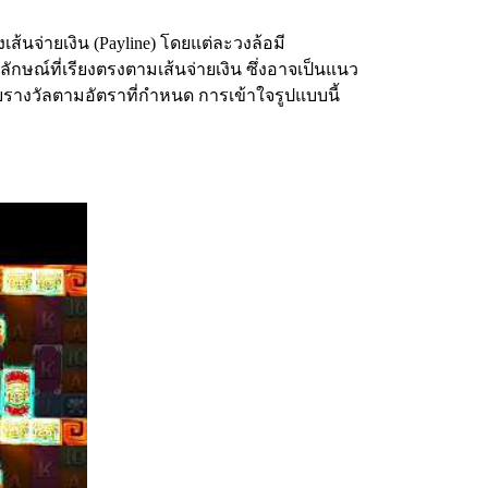
ส้นจ่ายเงิน (Payline) โดยแต่ละวงล้อมี
ลักษณ์ที่เรียงตรงตามเส้นจ่ายเงิน ซึ่งอาจเป็นแนว
บรางวัลตามอัตราที่กำหนด การเข้าใจรูปแบบนี้