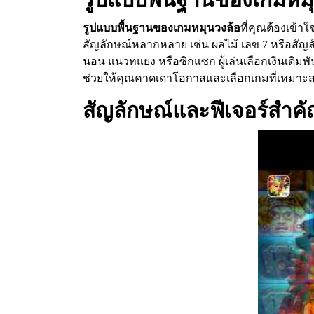
รูปแบบพื้นฐานของเกมหมุนวงล้อ
ที่คุณต้องเข้า
สัญลักษณ์หลากหลาย เช่น ผลไม้ เลข 7 หรือสัญล
นอน แนวทแยง หรือซิกแซก ผู้เล่นเลือกเงินเดิม
ช่วยให้คุณคาดเดาโอกาสและเลือกเกมที่เหมาะส
สัญลักษณ์และฟีเจอร์สำคั