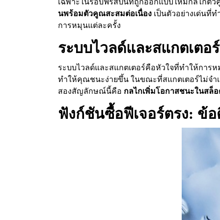
เฉพาะในรอบฟรีสปินที่ถูกออกแบบให้มีกลไกตัวคูณส
นพร้อมตัวคูณสะสมต่อเนื่อง
เป็นตัวอย่างเด่นที่
การหมุนแต่ละครั้ง
ระบบไวลด์และสแกตเตอร์ช
ระบบไวลด์และสแกตเตอร์คือหัวใจที่ทำให้การหมุนแต
ทำให้คุณชนะง่ายขึ้น ในขณะที่สแกตเตอร์ไม่จำ
สองสัญลักษณ์นี้คือ
กลไกเพิ่มโอกาสชนะในสล็อ
ฟังก์ชันซื้อฟีเจอร์ตรง: ข