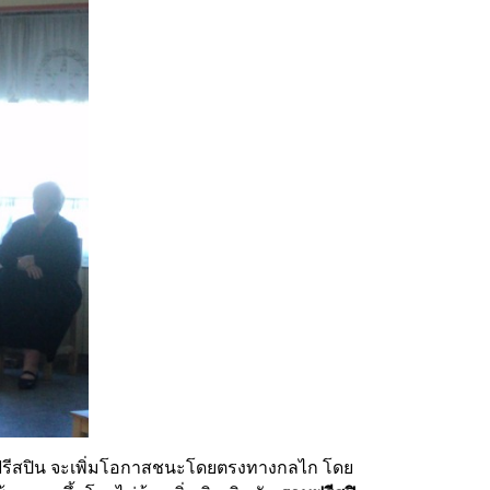
ว่างฟรีสปิน จะเพิ่มโอกาสชนะโดยตรงทางกลไก โดย