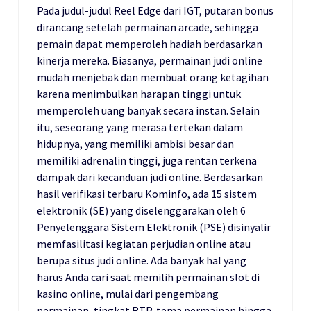
Pada judul-judul Reel Edge dari IGT, putaran bonus
dirancang setelah permainan arcade, sehingga
pemain dapat memperoleh hadiah berdasarkan
kinerja mereka. Biasanya, permainan judi online
mudah menjebak dan membuat orang ketagihan
karena menimbulkan harapan tinggi untuk
memperoleh uang banyak secara instan. Selain
itu, seseorang yang merasa tertekan dalam
hidupnya, yang memiliki ambisi besar dan
memiliki adrenalin tinggi, juga rentan terkena
dampak dari kecanduan judi online. Berdasarkan
hasil verifikasi terbaru Kominfo, ada 15 sistem
elektronik (SE) yang diselenggarakan oleh 6
Penyelenggara Sistem Elektronik (PSE) disinyalir
memfasilitasi kegiatan perjudian online atau
berupa situs judi online. Ada banyak hal yang
harus Anda cari saat memilih permainan slot di
kasino online, mulai dari pengembang
permainan, tingkat RTP, tema permainan hingga