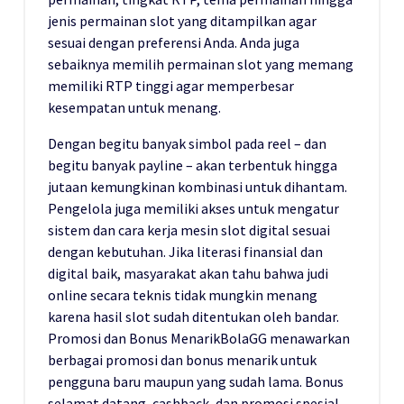
jenis permainan slot yang ditampilkan agar
sesuai dengan preferensi Anda. Anda juga
sebaiknya memilih permainan slot yang memang
memiliki RTP tinggi agar memperbesar
kesempatan untuk menang.
Dengan begitu banyak simbol pada reel – dan
begitu banyak payline – akan terbentuk hingga
jutaan kemungkinan kombinasi untuk dihantam.
Pengelola juga memiliki akses untuk mengatur
sistem dan cara kerja mesin slot digital sesuai
dengan kebutuhan. Jika literasi finansial dan
digital baik, masyarakat akan tahu bahwa judi
online secara teknis tidak mungkin menang
karena hasil slot sudah ditentukan oleh bandar.
Promosi dan Bonus MenarikBolaGG menawarkan
berbagai promosi dan bonus menarik untuk
pengguna baru maupun yang sudah lama. Bonus
selamat datang, cashback, dan promosi spesial