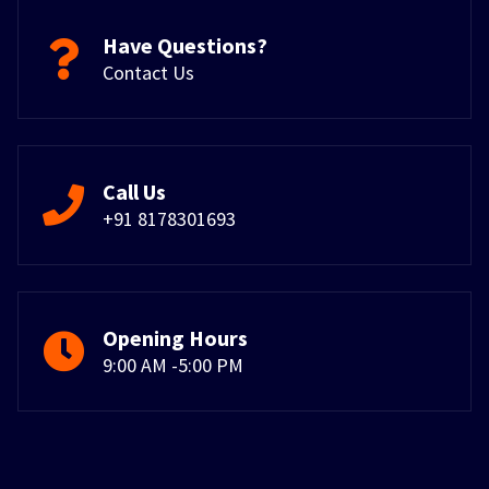
Have Questions?
Contact Us
Call Us
+91 8178301693
Opening Hours
9:00 AM -5:00 PM