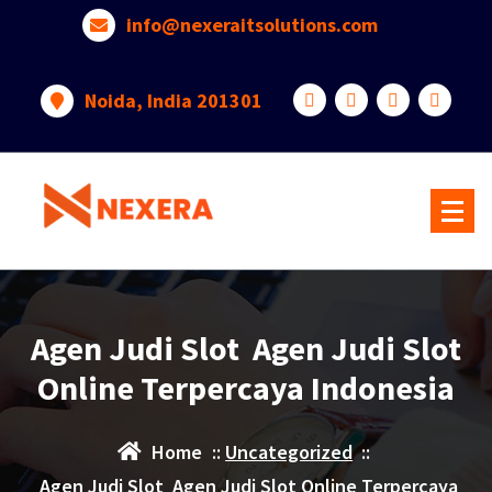
info@nexeraitsolutions.com
Noida, India 201301
Agen Judi Slot ️ Agen Judi Slot
Online Terpercaya Indonesia
Home
::
Uncategorized
::
Agen Judi Slot ️ Agen Judi Slot Online Terpercaya