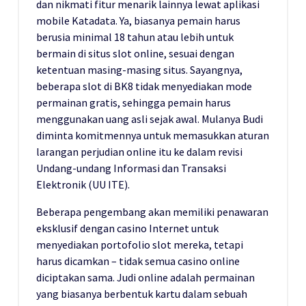
dan nikmati fitur menarik lainnya lewat aplikasi
mobile Katadata. Ya, biasanya pemain harus
berusia minimal 18 tahun atau lebih untuk
bermain di situs slot online, sesuai dengan
ketentuan masing-masing situs. Sayangnya,
beberapa slot di BK8 tidak menyediakan mode
permainan gratis, sehingga pemain harus
menggunakan uang asli sejak awal. Mulanya Budi
diminta komitmennya untuk memasukkan aturan
larangan perjudian online itu ke dalam revisi
Undang-undang Informasi dan Transaksi
Elektronik (UU ITE).
Beberapa pengembang akan memiliki penawaran
eksklusif dengan casino Internet untuk
menyediakan portofolio slot mereka, tetapi
harus dicamkan – tidak semua casino online
diciptakan sama. Judi online adalah permainan
yang biasanya berbentuk kartu dalam sebuah