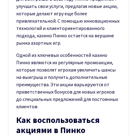
улучшать свои услуги, предлагая новые акции,
которые делают игру еще более
привлекательной. С помощью инновационных
технологий и клиенториентированного
подхода, казино Пинко остается на вершине
рынка азартных игр.
Одной из ключевых особенностей казино
Пинко являются их регулярные промоакции,
которые позволят игрокам увеличить шансы
на выигрыш и получить дополнительные
преимущества. Эти акции варьируются от
приветственных бонусов для новых игроков
до специальных предложений для постоянных
клиентов.
Как воспользоваться
акциями в Пинко