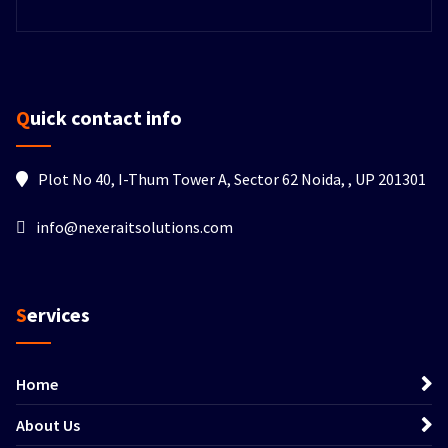
Quick contact info
Plot No 40, I-Thum Tower A, Sector 62 Noida, , UP 201301
info@nexeraitsolutions.com
Services
Home
About Us