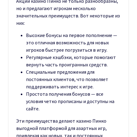
Акции казино Пинко не только разнообразны,
но и предлагают игрокам несколько
значительных преимуществ. Вот некоторые из
них:
Высокие бонусы на первое пополнение —
это отличная возможность для новых
игроков быстрее погрузиться в игру.
Регулярные кэшбэки, которые помогают
вернуть часть проигранных средств.
Специальные предложения для
постоянных клиентов, что позволяет
поддерживать интерес к игре.
Простота получения бонусов — все
условия четко прописаны и доступны на
сайте.
Эти преимущества делают казино Пинко
выгодной платформой для азартных игр,
привлекая как новых, так и постоянных