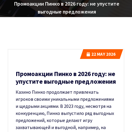
Промоакции Пинко в 2026 году: не упустите
выгодные предложения
22
MAY 2026
Промоакции Пинко в 2026 году: не
упустите выгодные предложения
Казино Пинко продолжает привлекать
игроков своими уникальными предложениями
и щедрыми акциями. В 2023 году, несмотря на
конкуренцию, Пинко выпустило ряд выгодных
предложений, которые делают игру
захватывающей и выгодной, например, на