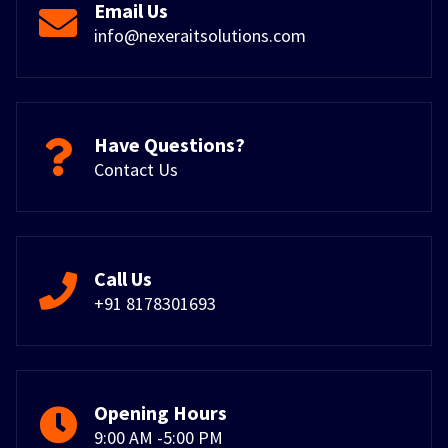
Email Us
info@nexeraitsolutions.com
Have Questions?
Contact Us
Call Us
+91 8178301693
Opening Hours
9:00 AM -5:00 PM