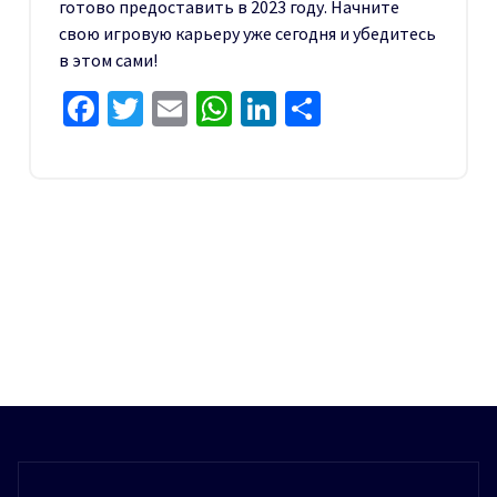
готово предоставить в 2023 году. Начните
свою игровую карьеру уже сегодня и убедитесь
в этом сами!
Facebook
Twitter
Email
WhatsApp
LinkedIn
Share