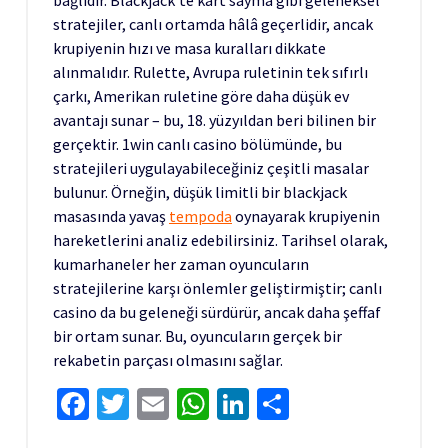
stratejiler, canlı ortamda hâlâ geçerlidir, ancak
krupiyenin hızı ve masa kuralları dikkate
alınmalıdır. Rulette, Avrupa ruletinin tek sıfırlı
çarkı, Amerikan ruletine göre daha düşük ev
avantajı sunar – bu, 18. yüzyıldan beri bilinen bir
gerçektir. 1win canlı casino bölümünde, bu
stratejileri uygulayabileceğiniz çeşitli masalar
bulunur. Örneğin, düşük limitli bir blackjack
masasında yavaş
tempoda
oynayarak krupiyenin
hareketlerini analiz edebilirsiniz. Tarihsel olarak,
kumarhaneler her zaman oyuncuların
stratejilerine karşı önlemler geliştirmiştir; canlı
casino da bu geleneği sürdürür, ancak daha şeffaf
bir ortam sunar. Bu, oyuncuların gerçek bir
rekabetin parçası olmasını sağlar.
Facebook
Twitter
Email
WhatsApp
LinkedIn
Share