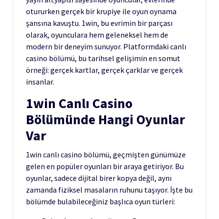
otururken gerçek bir krupiye ile oyun oynama
şansına kavuştu. 1win, bu evrimin bir parçası
olarak, oyunculara hem geleneksel hem de
modern bir deneyim sunuyor. Platformdaki canlı
casino bölümü, bu tarihsel gelişimin en somut
örneği: gerçek kartlar, gerçek çarklar ve gerçek
insanlar.
1win Canlı Casino
Bölümünde Hangi Oyunlar
Var
1win canlı casino bölümü, geçmişten günümüze
gelen en popüler oyunları bir araya getiriyor. Bu
oyunlar, sadece dijital birer kopya değil, aynı
zamanda fiziksel masaların ruhunu taşıyor. İşte bu
bölümde bulabileceğiniz başlıca oyun türleri: