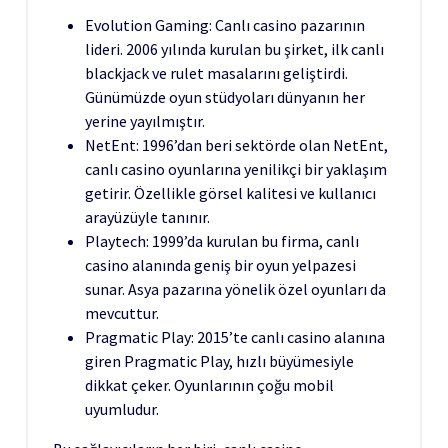
Evolution Gaming: Canlı casino pazarının
lideri. 2006 yılında kurulan bu şirket, ilk canlı
blackjack ve rulet masalarını geliştirdi.
Günümüzde oyun stüdyoları dünyanın her
yerine yayılmıştır.
NetEnt: 1996’dan beri sektörde olan NetEnt,
canlı casino oyunlarına yenilikçi bir yaklaşım
getirir. Özellikle görsel kalitesi ve kullanıcı
arayüzüyle tanınır.
Playtech: 1999’da kurulan bu firma, canlı
casino alanında geniş bir oyun yelpazesi
sunar. Asya pazarına yönelik özel oyunları da
mevcuttur.
Pragmatic Play: 2015’te canlı casino alanına
giren Pragmatic Play, hızlı büyümesiyle
dikkat çeker. Oyunlarının çoğu mobil
uyumludur.