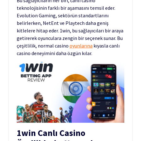
Bu sağlayıcıların her biri, canlı casino
teknolojisinin farklı bir aşamasını temsil eder.
Evolution Gaming, sektörün standartlarını
belirlerken, NetEnt ve Playtech daha geniş
kitlelere hitap eder. 1win, bu sağlayıcıları bir araya
getirerek oyunculara zengin bir seçenek sunar. Bu
çeşitlilik, normal casino
oyunlarına
kıyasla canlı
casino deneyimini daha özgün kılar.
1win Canlı Casino