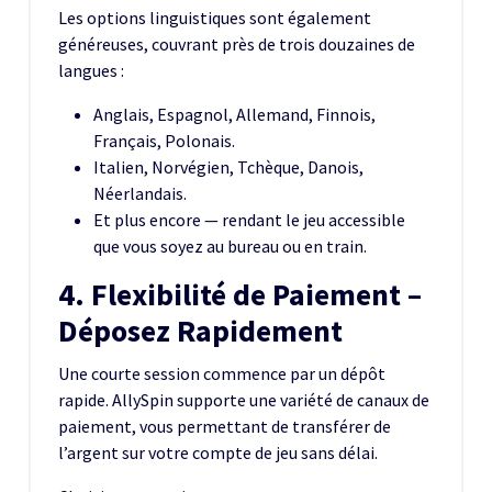
Les options linguistiques sont également
généreuses, couvrant près de trois douzaines de
langues :
Anglais, Espagnol, Allemand, Finnois,
Français, Polonais.
Italien, Norvégien, Tchèque, Danois,
Néerlandais.
Et plus encore — rendant le jeu accessible
que vous soyez au bureau ou en train.
4. Flexibilité de Paiement –
Déposez Rapidement
Une courte session commence par un dépôt
rapide. AllySpin supporte une variété de canaux de
paiement, vous permettant de transférer de
l’argent sur votre compte de jeu sans délai.