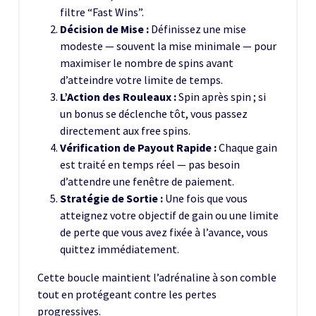
filtre “Fast Wins”.
Décision de Mise :
Définissez une mise
modeste — souvent la mise minimale — pour
maximiser le nombre de spins avant
d’atteindre votre limite de temps.
L’Action des Rouleaux :
Spin après spin ; si
un bonus se déclenche tôt, vous passez
directement aux free spins.
Vérification de Payout Rapide :
Chaque gain
est traité en temps réel — pas besoin
d’attendre une fenêtre de paiement.
Stratégie de Sortie :
Une fois que vous
atteignez votre objectif de gain ou une limite
de perte que vous avez fixée à l’avance, vous
quittez immédiatement.
Cette boucle maintient l’adrénaline à son comble
tout en protégeant contre les pertes
progressives.