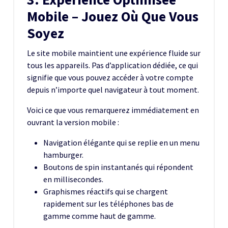
Mobile – Jouez Où Que Vous
Soyez
Le site mobile maintient une expérience fluide sur
tous les appareils. Pas d’application dédiée, ce qui
signifie que vous pouvez accéder à votre compte
depuis n’importe quel navigateur à tout moment.
Voici ce que vous remarquerez immédiatement en
ouvrant la version mobile :
Navigation élégante qui se replie en un menu
hamburger.
Boutons de spin instantanés qui répondent
en millisecondes.
Graphismes réactifs qui se chargent
rapidement sur les téléphones bas de
gamme comme haut de gamme.