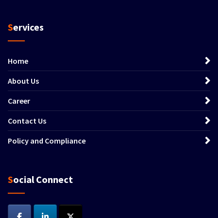
Services
Home
About Us
Career
Contact Us
Policy and Compliance
Social Connect