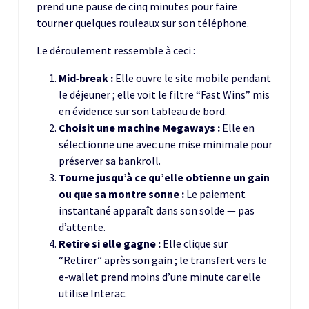
prend une pause de cinq minutes pour faire
tourner quelques rouleaux sur son téléphone.
Le déroulement ressemble à ceci :
Mid‑break :
Elle ouvre le site mobile pendant
le déjeuner ; elle voit le filtre “Fast Wins” mis
en évidence sur son tableau de bord.
Choisit une machine Megaways :
Elle en
sélectionne une avec une mise minimale pour
préserver sa bankroll.
Tourne jusqu’à ce qu’elle obtienne un gain
ou que sa montre sonne :
Le paiement
instantané apparaît dans son solde — pas
d’attente.
Retire si elle gagne :
Elle clique sur
“Retirer” après son gain ; le transfert vers le
e-wallet prend moins d’une minute car elle
utilise Interac.