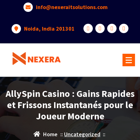
info@nexeraitsolutions.com
Noida, India 201301
AllySpin Casino : Gains Rapides
et Frissons Instantanés pour le
Joueur Moderne
Home
::
Uncategorized
::