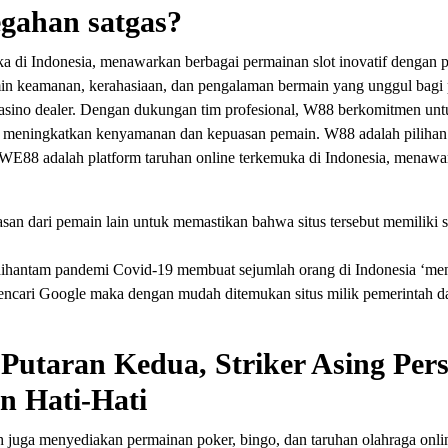
egahan satgas?
uka di Indonesia, menawarkan berbagai permainan slot inovatif dengan
amin keamanan, kerahasiaan, dan pengalaman bermain yang unggul bagi
 kasino dealer. Dengan dukungan tim profesional, W88 berkomitmen un
k meningkatkan kenyamanan dan kepuasan pemain. W88 adalah pilihan
E88 adalah platform taruhan online terkemuka di Indonesia, menawar
i ulasan dari pemain lain untuk memastikan bahwa situs tersebut memilik
ihantam pandemi Covid-19 membuat sejumlah orang di Indonesia ‘meng
pencari Google maka dengan mudah ditemukan situs milik pemerintah da
Putaran Kedua, Striker Asing Per
n Hati-Hati
ch juga menyediakan permainan poker, bingo, dan taruhan olahraga onl