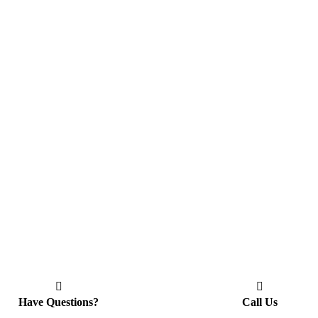
Have Questions?
Call Us