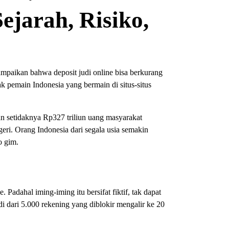
ejarah, Risiko,
paikan bahwa deposit judi online bisa berkurang
yak pemain Indonesia yang bermain di situs-situs
kan setidaknya Rp327 triliun uang masyarakat
egeri. Orang Indonesia dari segala usia semakin
o gim.
adahal iming-iming itu bersifat fiktif, tak dapat
 dari 5.000 rekening yang diblokir mengalir ke 20