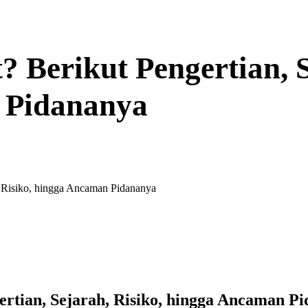
t? Berikut Pengertian, S
 Pidananya
h, Risiko, hingga Ancaman Pidananya
gertian, Sejarah, Risiko, hingga Ancaman P