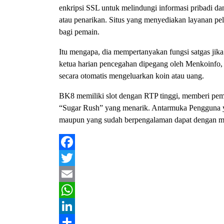
enkripsi SSL untuk melindungi informasi pribadi dan
atau penarikan. Situs yang menyediakan layanan 
bagi pemain.
Itu mengapa, dia mempertanyakan fungsi satgas jika
ketua harian pencegahan dipegang oleh Menkoinfo, 
secara otomatis mengeluarkan koin atau uang.
BK8 memiliki slot dengan RTP tinggi, memberi pema
“Sugar Rush” yang menarik. Antarmuka Pengguna 
maupun yang sudah berpengalaman dapat dengan mu
Facebook
Twitter
Email
WhatsApp
LinkedIn