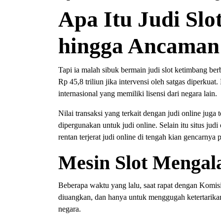
Apa Itu Judi Slo
hingga Ancaman
Tapi ia malah sibuk bermain judi slot ketimbang 
Rp 45,8 triliun jika intervensi oleh satgas diperkua
internasional yang memiliki lisensi dari negara lain.
Nilai transaksi yang terkait dengan judi online jug
dipergunakan untuk judi online. Selain itu situs jud
rentan terjerat judi online di tengah kian gencarnya 
Mesin Slot Mengal
Beberapa waktu yang lalu, saat rapat dengan Komisi 
diuangkan, dan hanya untuk menggugah ketertarikan
negara.