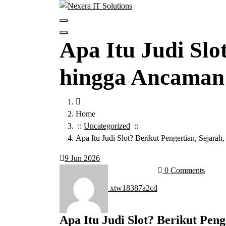
Apa Itu Judi Slo
hingga Ancaman
Home
::
Uncategorized
::
Apa Itu Judi Slot? Berikut Pengertian, Sejara
9
Jun 2026
0 Comments
xtw18387a2cd
Apa Itu Judi Slot? Berikut Pen