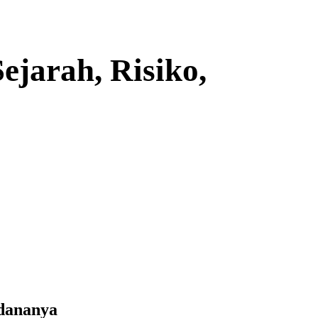
ejarah, Risiko,
idananya