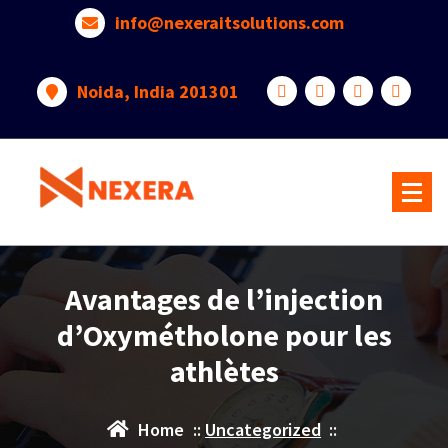
info@nexeraitsolutions.com
Noida, India 201301
Avantages de l’injection
d’Oxymétholone pour les
athlètes
Home
::
Uncategorized
::