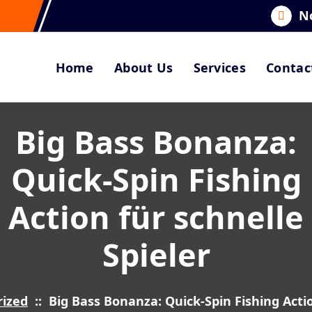
No
Home
About Us
Services
Contac
Big Bass Bonanza:
Quick‑Spin Fishing
Action für schnelle
Spieler
ized
::
Big Bass Bonanza: Quick‑Spin Fishing Actio