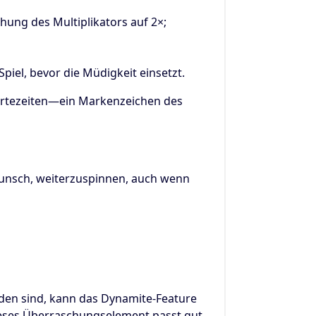
hung des Multiplikators auf 2×;
iel, bevor die Müdigkeit einsetzt.
Wartezeiten—ein Markenzeichen des
 Wunsch, weiterzuspinnen, auch wenn
e
nden sind, kann das Dynamite‑Feature
Dieses Überraschungselement passt gut