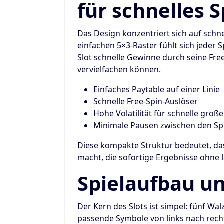
für schnelles S
Das Design konzentriert sich auf sch
einfachen 5×3‑Raster fühlt sich jeder S
Slot schnelle Gewinne durch seine Fre
vervielfachen können.
Einfaches Paytable auf einer Linie
Schnelle Free‑Spin‑Auslöser
Hohe Volatilität für schnelle gro
Minimale Pausen zwischen den Sp
Diese kompakte Struktur bedeutet, das
macht, die sofortige Ergebnisse ohne 
Spielaufbau u
Der Kern des Slots ist simpel: fünf Wa
passende Symbole von links nach rec