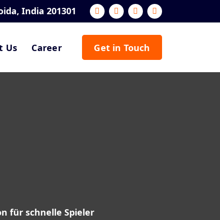
ida, India 201301
t Us
Career
Get in Touch
n für schnelle Spieler