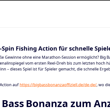
Spin Fishing Action für schnelle Spiel
oße Gewinne ohne eine Marathon-Session ermöglicht? Big Ba
enalinspiegel vom ersten Reel-Dreh bis zum letzten hoch 
n – dieses Spiel ist für Spieler gemacht, die schnelle Erg
Action auf
https://bigbassbonanzaoffiziell.de/de-de/
, wo d
 Bass Bonanza zum An