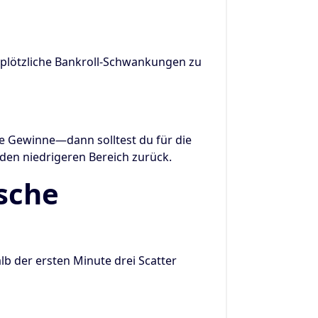
 plötzliche Bankroll‑Schwankungen zu
e Gewinne—dann solltest du für die
den niedrigeren Bereich zurück.
ische
lb der ersten Minute drei Scatter