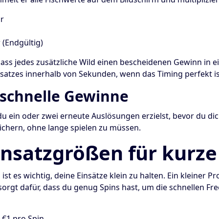
or
 (Endgültig)
dass jedes zusätzliche Wild einen bescheidenen Gewinn in
atzes innerhalb von Sekunden, wenn das Timing perfekt is
 schnelle Gewinne
 du ein oder zwei erneute Auslösungen erzielst, bevor du 
ichern, ohne lange spielen zu müssen.
insatzgrößen für kurze
 ist es wichtig, deine Einsätze klein zu halten. Ein kleiner 
rgt dafür, dass du genug Spins hast, um die schnellen Fre
–€1 pro Spin.