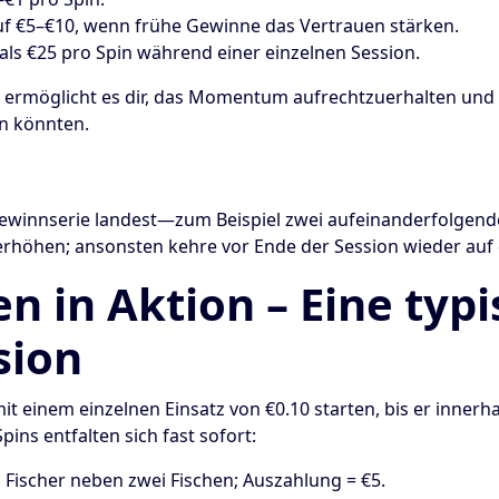
f €5–€10, wenn frühe Gewinne das Vertrauen stärken.
ls €25 pro Spin während einer einzelnen Session.
e ermöglicht es dir, das Momentum aufrechtzuerhalten und
en könnten.
ewinnserie landest—zum Beispiel zwei aufeinanderfolgend
erhöhen; ansonsten kehre vor Ende der Session wieder auf 
en in Aktion – Eine typ
sion
it einem einzelnen Einsatz von €0.10 starten, bis er innerha
ins entfalten sich fast sofort:
n Fischer neben zwei Fischen; Auszahlung = €5.