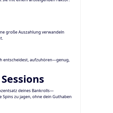
 eine große Auszahlung verwandeln
t.
dich entscheidest, aufzuhören—genug,
 Sessions
Prozentsatz deines Bankrolls—
e Spins zu jagen, ohne dein Guthaben