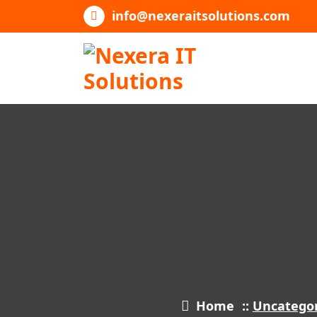
info@nexeraitsolutions.com
Home
::
Uncategor