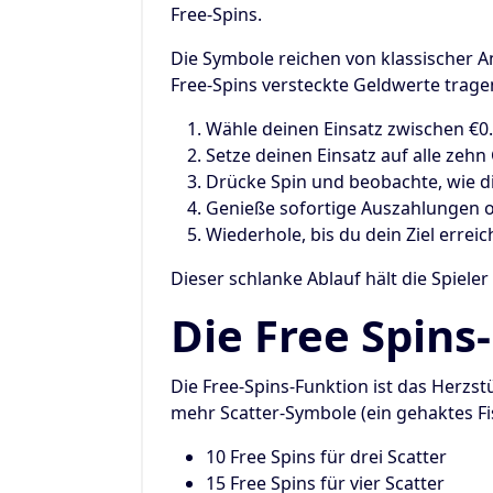
Free‑Spins.
Die Symbole reichen von klassischer 
Free‑Spins versteckte Geldwerte trage
Wähle deinen Einsatz zwischen €0
Setze deinen Einsatz auf alle zehn
Drücke Spin und beobachte, wie di
Genieße sofortige Auszahlungen od
Wiederhole, bis du dein Ziel erreich
Dieser schlanke Ablauf hält die Spiele
Die Free Spins
Die Free‑Spins‑Funktion ist das Herzs
mehr Scatter-Symbole (ein gehaktes Fi
10 Free Spins für drei Scatter
15 Free Spins für vier Scatter