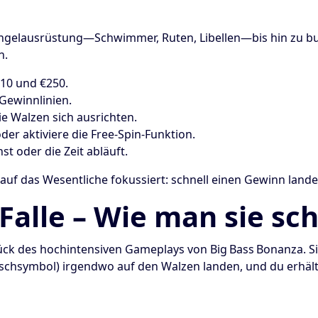
Angelausrüstung—Schwimmer, Ruten, Libellen—bis hin zu bu
n.
.10 und €250.
 Gewinnlinien.
e Walzen sich ausrichten.
er aktiviere die Free‑Spin‑Funktion.
st oder die Zeit abläuft.
r auf das Wesentliche fokussiert: schnell einen Gewinn lande
‑Falle – Wie man sie sc
tück des hochintensiven Gameplays von Big Bass Bonanza. Si
schsymbol) irgendwo auf den Walzen landen, und du erhält