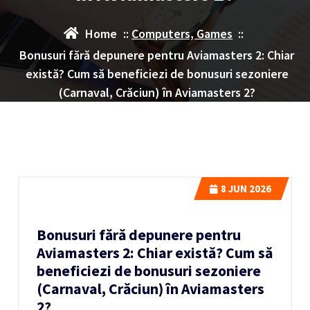
Home
::
Computers, Games
::
Bonusuri fără depunere pentru Aviamasters 2: Chiar
există? Cum să beneficiezi de bonusuri sezoniere
(Carnaval, Crăciun) în Aviamasters 2?
8
JUN 2026
Bonusuri fără depunere pentru
Aviamasters 2: Chiar există? Cum să
beneficiezi de bonusuri sezoniere
(Carnaval, Crăciun) în Aviamasters
2?