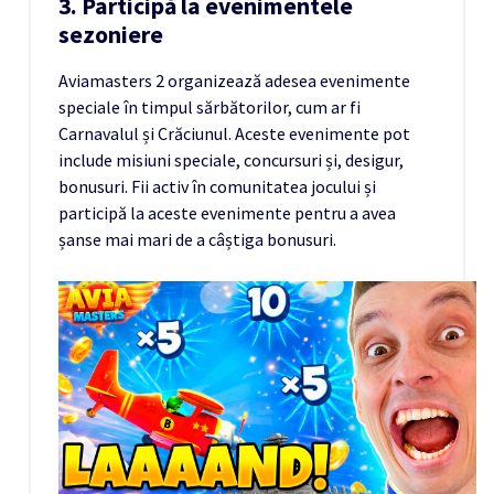
3. Participă la evenimentele
sezoniere
Aviamasters 2 organizează adesea evenimente
speciale în timpul sărbătorilor, cum ar fi
Carnavalul și Crăciunul. Aceste evenimente pot
include misiuni speciale, concursuri și, desigur,
bonusuri. Fii activ în comunitatea jocului și
participă la aceste evenimente pentru a avea
șanse mai mari de a câștiga bonusuri.