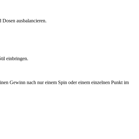
d Dosen ausbalancieren.
til einbringen.
l, einen Gewinn nach nur einem Spin oder einem einzelnen Punkt im