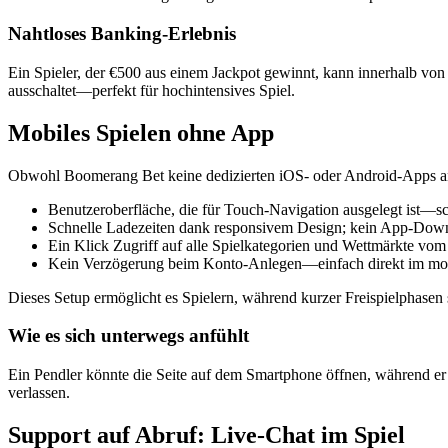
Nahtloses Banking-Erlebnis
Ein Spieler, der €500 aus einem Jackpot gewinnt, kann innerhalb von 
ausschaltet—perfekt für hochintensives Spiel.
Mobiles Spielen ohne App
Obwohl Boomerang Bet keine dedizierten iOS- oder Android‑Apps anbie
Benutzeroberfläche, die für Touch‑Navigation ausgelegt ist—s
Schnelle Ladezeiten dank responsivem Design; kein App‑Down
Ein Klick Zugriff auf alle Spielkategorien und Wettmärkte vom
Kein Verzögerung beim Konto‑Anlegen—einfach direkt im mobi
Dieses Setup ermöglicht es Spielern, während kurzer Freispielphasen 
Wie es sich unterwegs anfühlt
Ein Pendler könnte die Seite auf dem Smartphone öffnen, während er 
verlassen.
Support auf Abruf: Live‑Chat im Spiel