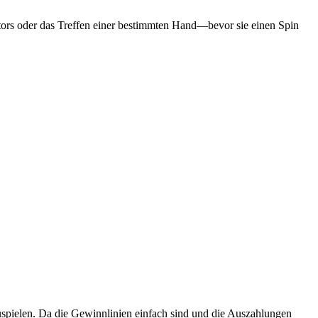
ators oder das Treffen einer bestimmten Hand—bevor sie einen Spin
rzuspielen. Da die Gewinnlinien einfach sind und die Auszahlungen