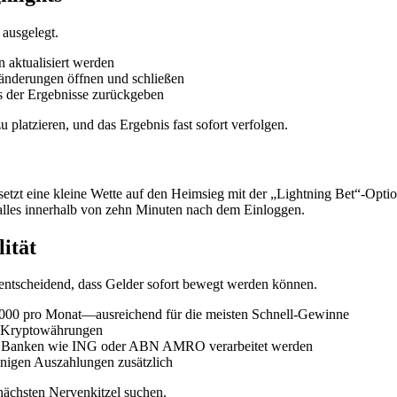
ausgelegt.
 aktualisiert werden
sänderungen öffnen und schließen
s der Ergebnisse zurückgeben
 platzieren, und das Ergebnis fast sofort verfolgen.
e setzt eine kleine Wette auf den Heimsieg mit der „Lightning Bet“-Op
t, alles innerhalb von zehn Minuten nach dem Einloggen.
ität
s entscheidend, dass Gelder sofort bewegt werden können.
.000 pro Monat—ausreichend für die meisten Schnell‑Gewinne
te Kryptowährungen
ßen Banken wie ING oder ABN AMRO verarbeitet werden
nigen Auszahlungen zusätzlich
 nächsten Nervenkitzel suchen.