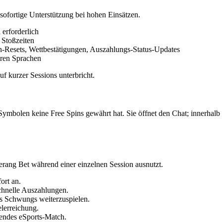
 sofortige Unterstützung bei hohen Einsätzen.
erforderlich
 Stoßzeiten
n‑Resets, Wettbestätigungen, Auszahlungs‑Status‑Updates
aren Sprachen
uf kurzer Sessions unterbricht.
Symbolen keine Free Spins gewährt hat. Sie öffnet den Chat; innerhalb v
erang Bet während einer einzelnen Session ausnutzt.
ort an.
chnelle Auszahlungen.
s Schwungs weiterzuspielen.
elerreichung.
endes eSports‑Match.