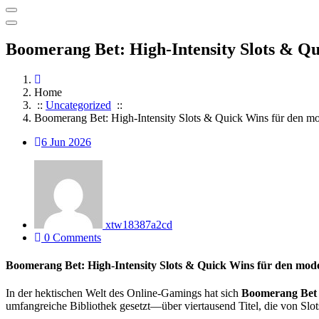
Boomerang Bet: High‑Intensity Slots & Qu
Home
::
Uncategorized
::
Boomerang Bet: High‑Intensity Slots & Quick Wins für den mo
6
Jun 2026
xtw18387a2cd
0 Comments
Boomerang Bet: High‑Intensity Slots & Quick Wins für den mod
In der hektischen Welt des Online-Gamings hat sich
Boomerang Bet
umfangreiche Bibliothek gesetzt—über viertausend Titel, die von Slo