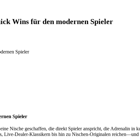
ick Wins für den modernen Spieler
dernen Spieler
ernen Spieler
eine Nische geschaffen, die direkt Spieler anspricht, die Adrenalin in 
ts, Live-Dealer-Klassikern bis hin zu Nischen-Originalen reichen—und 