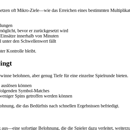
 setzen oft Mikro‑Ziele—wie das Erreichen eines bestimmten Multiplik
hlungen
möglicht, bevor er zurückgesetzt wird
Einsätze innerhalb von Minuten
l unter den Schwellenwert fällt
er Kontrolle bleibt.
ingt
Gewinne belohnen, aber genug Tiefe für eine einzelne Spielrunde bieten.
s auslösen können
erfolgenden Symbol‑Matches
b weniger Spins getroffen werden können
ohnung, die das Bedürfnis nach schnellen Ergebnissen befriedigt.
ng aus—eine sofortige Belohnung, die die Spieler dazu verleitet, weite