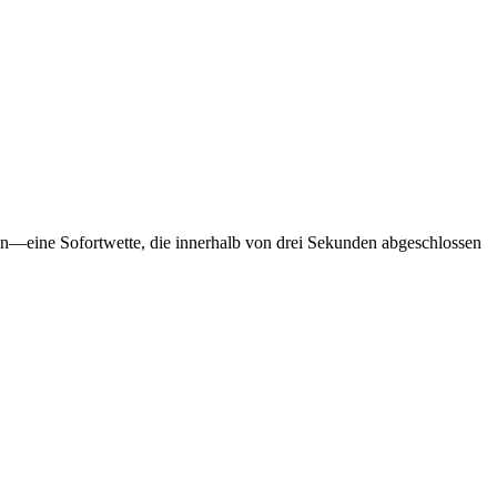
tion—eine Sofortwette, die innerhalb von drei Sekunden abgeschlossen