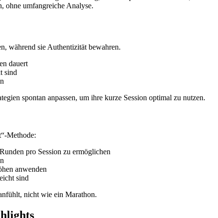
en, ohne umfangreiche Analyse.
en, während sie Authentizität bewahren.
en dauert
t sind
en
ategien spontan anpassen, um ihre kurze Session optimal zu nutzen.
it“‑Methode:
e Runden pro Session zu ermöglichen
en
rhöhen anwenden
icht sind
anfühlt, nicht wie ein Marathon.
hlights