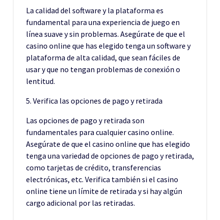
La calidad del software y la plataforma es
fundamental para una experiencia de juego en
línea suave y sin problemas. Asegúrate de que el
casino online que has elegido tenga un software y
plataforma de alta calidad, que sean fáciles de
usar y que no tengan problemas de conexión o
lentitud.
5. Verifica las opciones de pago y retirada
Las opciones de pago y retirada son
fundamentales para cualquier casino online.
Asegúrate de que el casino online que has elegido
tenga una variedad de opciones de pago y retirada,
como tarjetas de crédito, transferencias
electrónicas, etc. Verifica también si el casino
online tiene un límite de retirada y si hay algún
cargo adicional por las retiradas.