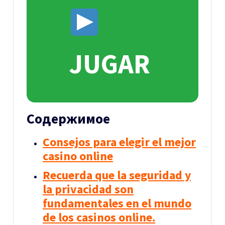
JUGAR
Содержимое
Consejos para elegir el mejor
casino online
Recuerda que la seguridad y
la privacidad son
fundamentales en el mundo
de los casinos online.