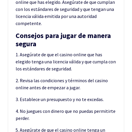
online que has elegido. Asegúrate de que cumplan
con los estándares de seguridad y que tengan una
licencia válida emitida por una autoridad
competente.
Consejos para jugar de manera
segura
1. Asegúrate de que el casino online que has
elegido tenga una licencia válida y que cumpla con
los estándares de seguridad.
2. Revisa las condiciones y términos del casino
online antes de empezar a jugar.
3. Establece un presupuesto y no te excedas.
4. No juegues con dinero que no puedas permitirte
perder.
5. Asegúrate de que el casino online tenga un