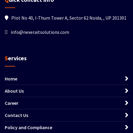
Plot No 40, I-Thum Tower A, Sector 62 Noida, , UP 201301
info@nexeraitsolutions.com
Services
Home
About Us
Career
Contact Us
Policy and Compliance