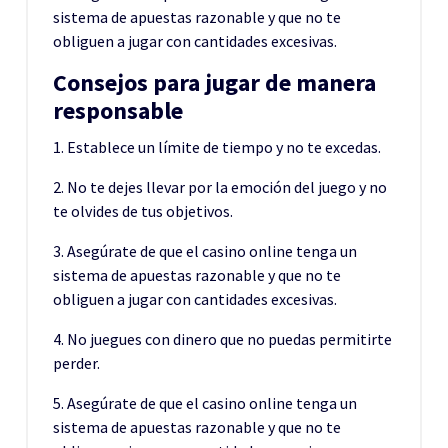
sistema de apuestas razonable y que no te
obliguen a jugar con cantidades excesivas.
Consejos para jugar de manera
responsable
1. Establece un límite de tiempo y no te excedas.
2. No te dejes llevar por la emoción del juego y no
te olvides de tus objetivos.
3. Asegúrate de que el casino online tenga un
sistema de apuestas razonable y que no te
obliguen a jugar con cantidades excesivas.
4. No juegues con dinero que no puedas permitirte
perder.
5. Asegúrate de que el casino online tenga un
sistema de apuestas razonable y que no te