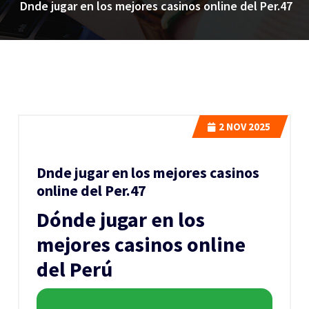
Dnde jugar en los mejores casinos online del Per.47
2
NOV 2025
Dnde jugar en los mejores casinos
online del Per.47
Dónde jugar en los
mejores casinos online
del Perú