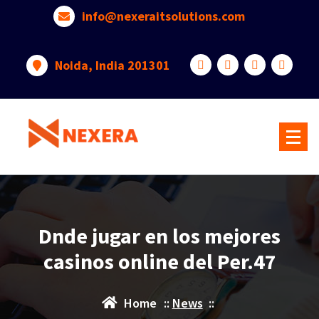
info@nexeraitsolutions.com
Noida, India 201301
Dnde jugar en los mejores
casinos online del Per.47
Home
::
News
::