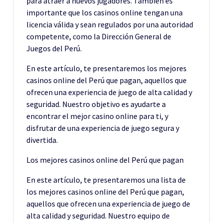
para atraer a nuevos jugadores. También es
importante que los casinos online tengan una
licencia válida y sean regulados por una autoridad
competente, como la Dirección General de
Juegos del Perú.
En este artículo, te presentaremos los mejores
casinos online del Perú que pagan, aquellos que
ofrecen una experiencia de juego de alta calidad y
seguridad. Nuestro objetivo es ayudarte a
encontrar el mejor casino online para ti, y
disfrutar de una experiencia de juego segura y
divertida.
Los mejores casinos online del Perú que pagan
En este artículo, te presentaremos una lista de
los mejores casinos online del Perú que pagan,
aquellos que ofrecen una experiencia de juego de
alta calidad y seguridad. Nuestro equipo de