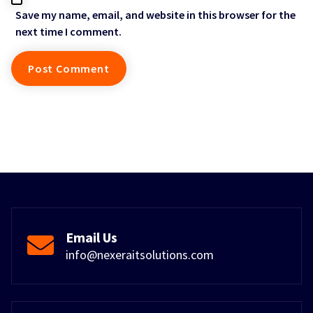
Save my name, email, and website in this browser for the
next time I comment.
Email Us
info@nexeraitsolutions.com