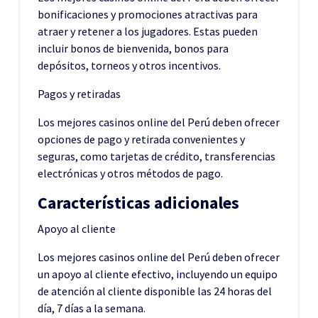
bonificaciones y promociones atractivas para
atraer y retener a los jugadores. Estas pueden
incluir bonos de bienvenida, bonos para
depósitos, torneos y otros incentivos.
Pagos y retiradas
Los mejores casinos online del Perú deben ofrecer
opciones de pago y retirada convenientes y
seguras, como tarjetas de crédito, transferencias
electrónicas y otros métodos de pago.
Características adicionales
Apoyo al cliente
Los mejores casinos online del Perú deben ofrecer
un apoyo al cliente efectivo, incluyendo un equipo
de atención al cliente disponible las 24 horas del
día, 7 días a la semana.