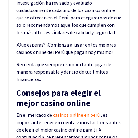
investigación ha revisado y evaluado
cuidadosamente cada uno de los casinos online
que se ofrecen en el Perú, para asegurarnos de que
solo recomendamos aquellos que cumplen con
los más altos estándares de calidad y seguridad.
¿Qué esperas? ¡Comienza a jugar en los mejores
casinos online del Perú que pagan hoy mismo!
Recuerda que siempre es importante jugar de
manera responsable y dentro de tus límites
financieros.
Consejos para elegir el
mejor casino online
En el mercado de
casinos online en perú
, es
importante tener en cuenta varios factores antes
de elegir el mejor casino online para ti. A
continuación, te presentamos algunos consejos