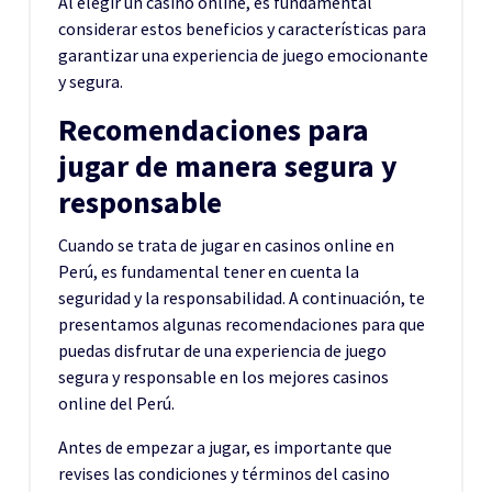
Al elegir un casino online, es fundamental
considerar estos beneficios y características para
garantizar una experiencia de juego emocionante
y segura.
Recomendaciones para
jugar de manera segura y
responsable
Cuando se trata de jugar en casinos online en
Perú, es fundamental tener en cuenta la
seguridad y la responsabilidad. A continuación, te
presentamos algunas recomendaciones para que
puedas disfrutar de una experiencia de juego
segura y responsable en los mejores casinos
online del Perú.
Antes de empezar a jugar, es importante que
revises las condiciones y términos del casino