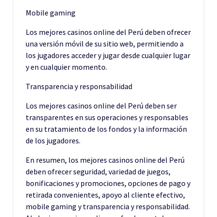
Mobile gaming
Los mejores casinos online del Perú deben ofrecer
una versión móvil de su sitio web, permitiendo a
los jugadores acceder y jugar desde cualquier lugar
y en cualquier momento.
Transparencia y responsabilidad
Los mejores casinos online del Perú deben ser
transparentes en sus operaciones y responsables
en su tratamiento de los fondos y la información
de los jugadores.
En resumen, los mejores casinos online del Perú
deben ofrecer seguridad, variedad de juegos,
bonificaciones y promociones, opciones de pago y
retirada convenientes, apoyo al cliente efectivo,
mobile gaming y transparencia y responsabilidad.