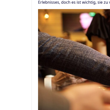
Erlebnisses, doch es ist wichtig, sie 