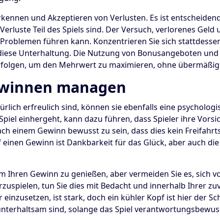
Erkennen und Akzeptieren von Verlusten. Es ist entscheiden
 Verluste Teil des Spiels sind. Der Versuch, verlorenes Gel
en Problemen führen kann. Konzentrieren Sie sich stattdess
ür diese Unterhaltung. Die Nutzung von Bonusangeboten und
h erfolgen, um den Mehrwert zu maximieren, ohne übermäßig
ewinnen managen
lich erfreulich sind, können sie ebenfalls eine psycholog
Spiel einhergeht, kann dazu führen, dass Spieler ihre Vors
 nach einem Gewinn bewusst zu sein, dass dies kein Freifahr
f einen Gewinn ist Dankbarkeit für das Glück, aber auch di
 Ihren Gewinn zu genießen, aber vermeiden Sie es, sich v
zuspielen, tun Sie dies mit Bedacht und innerhalb Ihrer zuv
nzusetzen, ist stark, doch ein kühler Kopf ist hier der Sch
nterhaltsam sind, solange das Spiel verantwortungsbewusst