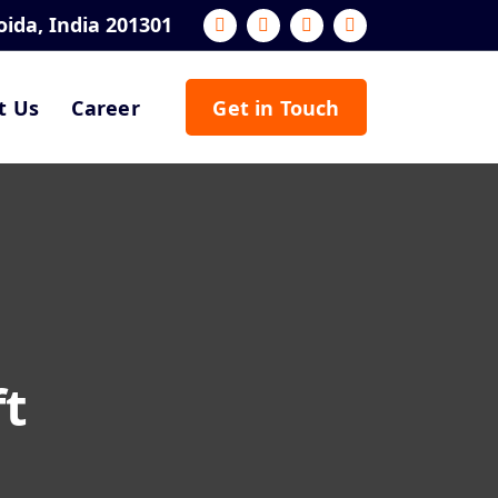
ida, India 201301
t Us
Career
Get in Touch
ft