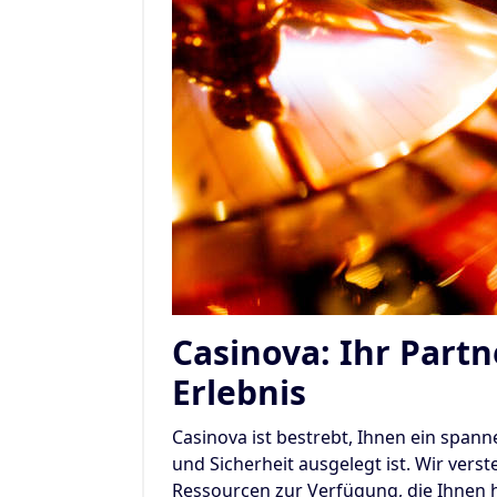
Casinova: Ihr Part
Erlebnis
Casinova ist bestrebt, Ihnen ein span
und Sicherheit ausgelegt ist. Wir ver
Ressourcen zur Verfügung, die Ihnen he