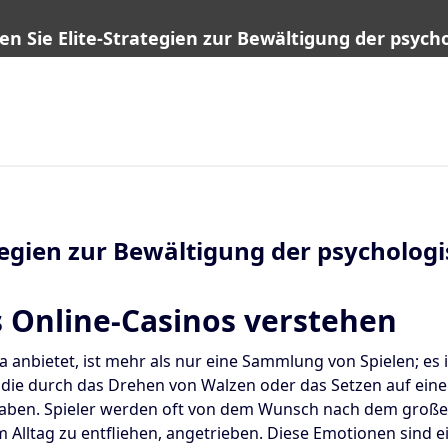
en Sie Elite-Strategien zur Bewältigung der psycho
tegien zur Bewältigung der psychologi
s Online-Casinos verstehen
va anbietet, ist mehr als nur eine Sammlung von Spielen; e
 die durch das Drehen von Walzen oder das Setzen auf eine
 haben. Spieler werden oft von dem Wunsch nach dem groß
Alltag zu entfliehen, angetrieben. Diese Emotionen sind ei