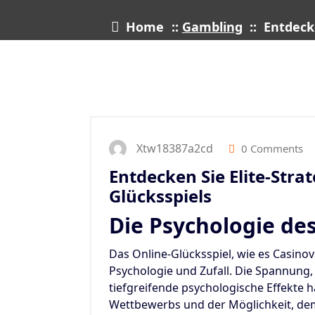
Home
::
Gambling
::
Entdeck
Xtw18387a2cd
0 Comments
Entdecken Sie Elite-Stra
Glücksspiels
Die Psychologie de
Das Online-Glücksspiel, wie es Casino
Psychologie und Zufall. Die Spannung,
tiefgreifende psychologische Effekte
Wettbewerbs und der Möglichkeit, dem 