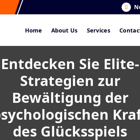
No
Home
About Us
Services
Contac
Entdecken Sie Elite-
Strategien zur
Bewältigung der
sychologischen Kra
des Glücksspiels