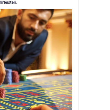
hrleisten.