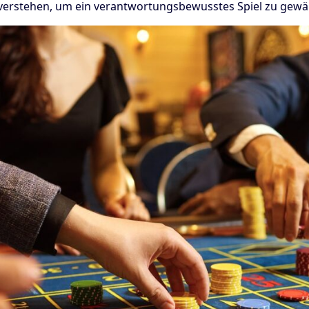
zu verstehen, um ein verantwortungsbewusstes Spiel zu gewä