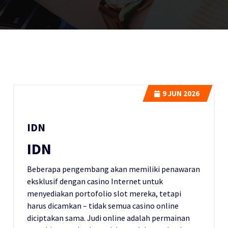
9
JUN 2026
IDN
IDN
Beberapa pengembang akan memiliki penawaran
eksklusif dengan casino Internet untuk
menyediakan portofolio slot mereka, tetapi
harus dicamkan – tidak semua casino online
diciptakan sama. Judi online adalah permainan