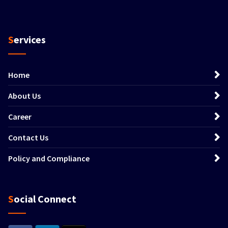
Services
Home
About Us
Career
Contact Us
Policy and Compliance
Social Connect