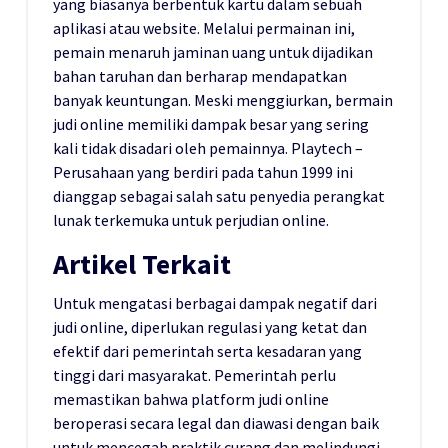
yang biasanya berbentuk kartu dalam sebuah
aplikasi atau website. Melalui permainan ini,
pemain menaruh jaminan uang untuk dijadikan
bahan taruhan dan berharap mendapatkan
banyak keuntungan. Meski menggiurkan, bermain
judi online memiliki dampak besar yang sering
kali tidak disadari oleh pemainnya. Playtech –
Perusahaan yang berdiri pada tahun 1999 ini
dianggap sebagai salah satu penyedia perangkat
lunak terkemuka untuk perjudian online.
Artikel Terkait
Untuk mengatasi berbagai dampak negatif dari
judi online, diperlukan regulasi yang ketat dan
efektif dari pemerintah serta kesadaran yang
tinggi dari masyarakat. Pemerintah perlu
memastikan bahwa platform judi online
beroperasi secara legal dan diawasi dengan baik
untuk mencegah praktik curang dan melindungi