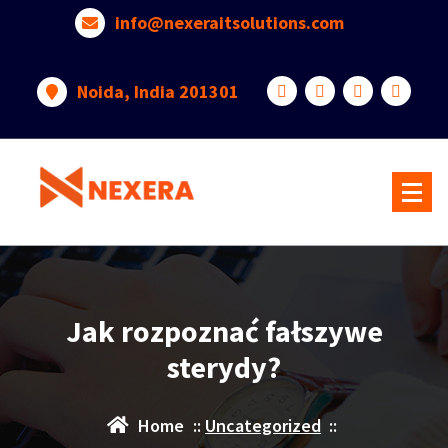
info@nexeraitsolutions.com
Noida, India 201301
Jak rozpoznać fałszywe
sterydy?
Home
::
Uncategorized
::