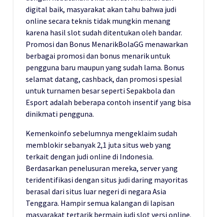
digital baik, masyarakat akan tahu bahwa judi
online secara teknis tidak mungkin menang
karena hasil slot sudah ditentukan oleh bandar.
Promosi dan Bonus MenarikBolaGG menawarkan
berbagai promosi dan bonus menarik untuk
pengguna baru maupun yang sudah lama. Bonus
selamat datang, cashback, dan promosi spesial
untuk turnamen besar seperti Sepakbola dan
Esport adalah beberapa contoh insentif yang bisa
dinikmati pengguna.
Kemenkoinfo sebelumnya mengeklaim sudah
memblokir sebanyak 2,1 juta situs web yang
terkait dengan judi online di Indonesia.
Berdasarkan penelusuran mereka, server yang
teridentifikasi dengan situs judi daring mayoritas
berasal dari situs luar negeri di negara Asia
Tenggara. Hampir semua kalangan di lapisan
masyarakat tertarik bermain judi slot versi online.