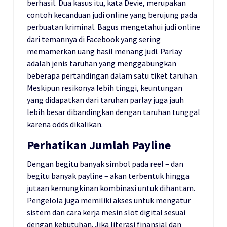
berhasil. Dua kasus itu, kata Devie, merupakan
contoh kecanduan judi online yang berujung pada
perbuatan kriminal. Bagus mengetahui judi online
dari temannya di Facebook yang sering
memamerkan uang hasil menang judi. Parlay
adalah jenis taruhan yang menggabungkan
beberapa pertandingan dalam satu tiket taruhan.
Meskipun resikonya lebih tinggi, keuntungan
yang didapatkan dari taruhan parlay juga jauh
lebih besar dibandingkan dengan taruhan tunggal
karena odds dikalikan.
Perhatikan Jumlah Payline
Dengan begitu banyak simbol pada reel – dan
begitu banyak payline – akan terbentuk hingga
jutaan kemungkinan kombinasi untuk dihantam.
Pengelola juga memiliki akses untuk mengatur
sistem dan cara kerja mesin slot digital sesuai
dengan kebutuhan. Jika literasi finansial dan