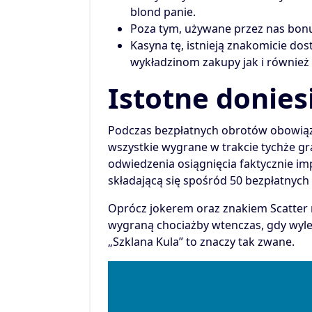
blond panie.
Poza tym, używane przez nas bonu
Kasyna tę, istnieją znakomicie do
wykładzinom zakupy jak i również
Istotne donie
Podczas bezpłatnych obrotów obowiązuj
wszystkie wygrane w trakcie tychże g
odwiedzenia osiągnięcia faktycznie 
składającą się spośród 50 bezpłatnych
Oprócz jokerem oraz znakiem Scatter n
wygraną chociażby wtenczas, gdy wyl
„Szklana Kula” to znaczy tak zwane.