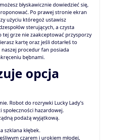
 możesz błyskawicznie dowiedzieć się,
aproponować. Po prawej stronie ekran
rzy użyciu któregoż ustawisz
dzespołów sterujących, a czysta
 tej grze nie zaakceptować przysporzy
asz kartę oraz jeśli dotarłeś to
d naszej procedur fan posiada
zakręceniu bębnami.
zuje opcja
ynie. Robot do rozrywki Lucky Lady’s
i społeczności hazardowej.
rządną podażą wyjątkową.
a szklana kłębek.
zęśliwym czarem i urokiem młodej,