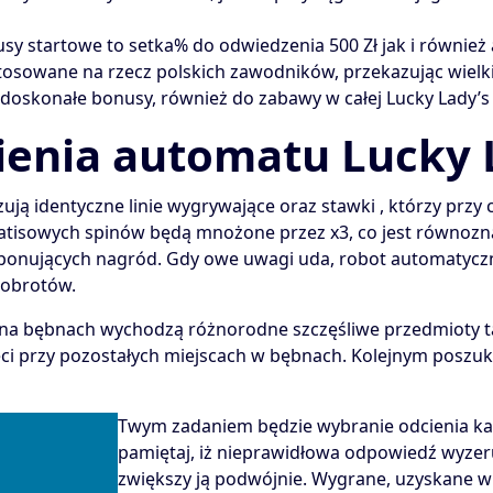
sy startowe to setka% do odwiedzenia 500 Zł jak i równie
stosowane na rzecz polskich zawodników, przekazując wielki
 doskonałe bonusy, również do zabawy w całej Lucky Lady’
sienia automatu Lucky
ą identyczne linie wygrywające oraz stawki , którzy przy 
ratisowych spinów będą mnożone przez x3, co jest równoz
imponujących nagród. Gdy owe uwagi uda, robot automatyc
 obrotów.
a bębnach wychodzą różnorodne szczęśliwe przedmioty taki
eci przy pozostałych miejscach w bębnach. Kolejnym posz
Twym zadaniem będzie wybranie odcienia kart
pamiętaj, iż nieprawidłowa odpowiedź wyzer
zwiększy ją podwójnie. Wygrane, uzyskane w 