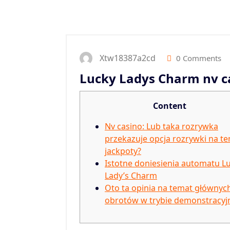
Xtw18387a2cd
0 Comments
Lucky Ladys Charm nv ca
Content
Nv casino: Lub taka rozrywka
przekazuje opcja rozrywki na t
jackpoty?
Istotne doniesienia automatu L
Lady’s Charm
Oto ta opinia na temat głównyc
obrotów w trybie demonstracy