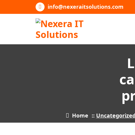
info@nexeraitsolutions.com
L
ca
p
Home
::
Uncategorize