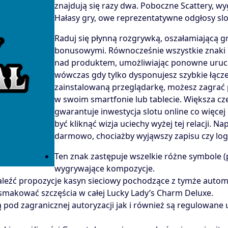
znajdują się razy dwa. Poboczne Scattery, w
Hałasy gry, owe reprezentatywne odgłosy sl
Raduj się płynną rozgrywką, oszałamiającą gr
bonusowymi. Równocześnie wszystkie znaki 
nad produktem, umożliwiając ponowne uruc
wówczas gdy tylko dysponujesz szybkie łącze
zainstalowaną przeglądarkę, możesz zagrać p
w swoim smartfonie lub tablecie. Większa 
gwarantuje inwestycja slotu online co więcej b
być kliknąć wizja uciechy wyżej tej relacji. 
darmowo, chociażby wyjąwszy zapisu czy logo
Ten znak zastępuje wszelkie różne symbole (
wygrywające kompozycje.
aleźć propozycje kasyn sieciowy pochodzące z tymże auto
makować szczęścia w całej Lucky Lady’s Charm Deluxe.
 pod zagranicznej autoryzacji jak i również są regulowane 