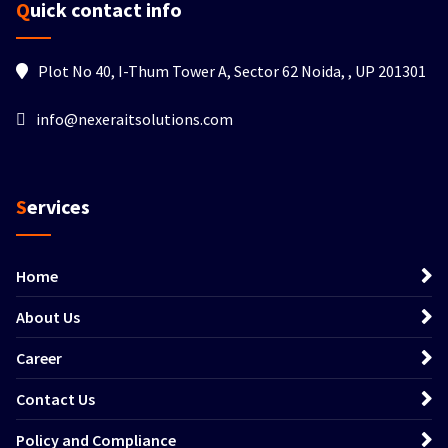
Quick contact info
Plot No 40, I-Thum Tower A, Sector 62 Noida, , UP 201301
info@nexeraitsolutions.com
Services
Home
About Us
Career
Contact Us
Policy and Compliance