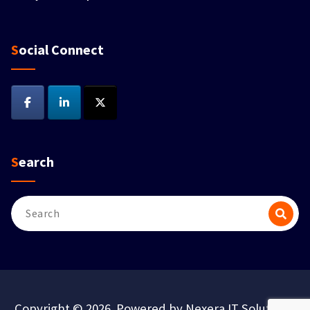
Social Connect
Search
Copyright © 2026. Powered by Nexera IT Solutions.