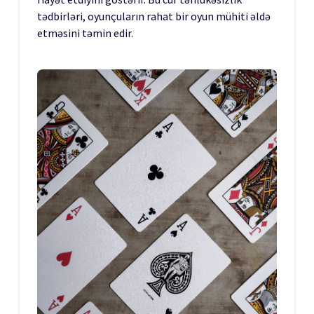
tədbirləri, oyunçuların rahat bir oyun mühiti əldə
etməsini təmin edir.