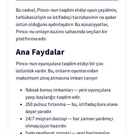
Bu cədvəl, Pinco-nun təqdim etdiyi oyun çeşidinin,
təhlükəsizliyin və istifadəçi təcrübəsinin nə qədər
üstün olduğunu aydınlaşdırır. Bu xüsusiyyətlər,
Pinco-nu onlayn kazino sahəsində seçilən bir
platforma edir.
Ana Faydalar
Pinco-nun oyunçulara təqdim etdiyi bir çox
üstünlük vardır. Bu, onların oyunlarından
maksimum zövq almasına imkan tanıyır:
Yüksək bonus imkanları — yeni oyunçulara
yaxşı başlanğıc təqdim edir.
250 pulsuz fırlanma — bu, istifadəçilərə əlavə
dəyər yaradır.
24/7 müştəri dəstəyi — hər zaman yardımçı
olmaq üçün hazırdır.
Sadə qeydiyyat prosesi — yeni başlayanlar