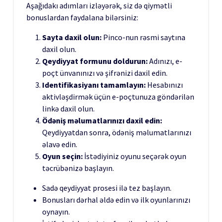
Aşağıdakı adımları izləyərək, siz də qiymətli
bonuslardan faydalana bilərsiniz:
Sayta daxil olun:
Pinco-nun rəsmi saytına
daxil olun.
Qeydiyyat formunu doldurun:
Adınızı, e-
poçt ünvanınızı və şifrənizi daxil edin.
Identifikasiyanı tamamlayın:
Hesabınızı
aktivləşdirmək üçün e-poçtunuza göndərilən
linkə daxil olun.
Ödəniş məlumatlarınızı daxil edin:
Qeydiyyatdan sonra, ödəniş məlumatlarınızı
əlavə edin.
Oyun seçin:
İstədiyiniz oyunu seçərək oyun
təcrübənizə başlayın.
Sadə qeydiyyat prosesi ilə tez başlayın.
Bonusları dərhal əldə edin və ilk oyunlarınızı
oynayın.