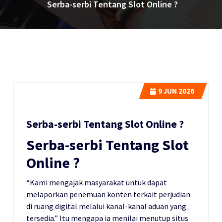
Serba-serbi Tentang Slot Online ?
9
JUN 2026
Serba-serbi Tentang Slot Online ?
Serba-serbi Tentang Slot
Online ?
“Kami mengajak masyarakat untuk dapat
melaporkan penemuan konten terkait perjudian
di ruang digital melalui kanal-kanal aduan yang
tersedia.” Itu mengapa ia menilai menutup situs