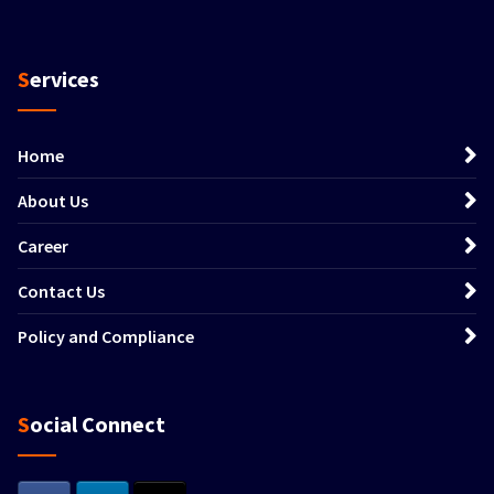
Services
Home
About Us
Career
Contact Us
Policy and Compliance
Social Connect