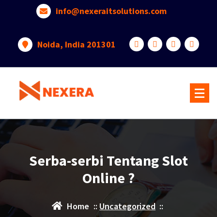
info@nexeraitsolutions.com
Noida, India 201301
Serba-serbi Tentang Slot
Online ?
Home
::
Uncategorized
::