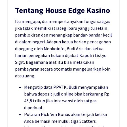
Tentang House Edge Kasino
Itu mengapa, dia mempertanyakan fungsi satgas
jika tidak memiliki strategi baru yang jitu selain
pemblokiran dan menangkap bandar-bandar kecil
di dalam negeri. Adapun ketua harian pencegahan
dipegang oleh Menkoinfo, Budi Arie dan ketua
harian penegakan hukum dijabat Kapolri Listyo
Sigit. Bagaimana alat itu bisa melakukan
pembayaran secara otomatis mengeluarkan koin
atau uang.
Mengutip data PPATK, Budi menyampaikan
bahwa deposit judi online bisa berkurang Rp
45,8 triliun jika intervensi oleh satgas
diperkuat.
Putaran Pick ‘em Bonus akan terjadi ketika
Anda berhasil memukul tiga Scatters.