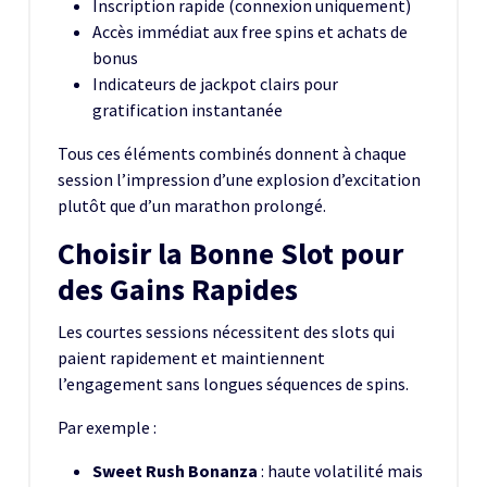
Inscription rapide (connexion uniquement)
Accès immédiat aux free spins et achats de
bonus
Indicateurs de jackpot clairs pour
gratification instantanée
Tous ces éléments combinés donnent à chaque
session l’impression d’une explosion d’excitation
plutôt que d’un marathon prolongé.
Choisir la Bonne Slot pour
des Gains Rapides
Les courtes sessions nécessitent des slots qui
paient rapidement et maintiennent
l’engagement sans longues séquences de spins.
Par exemple :
Sweet Rush Bonanza
: haute volatilité mais