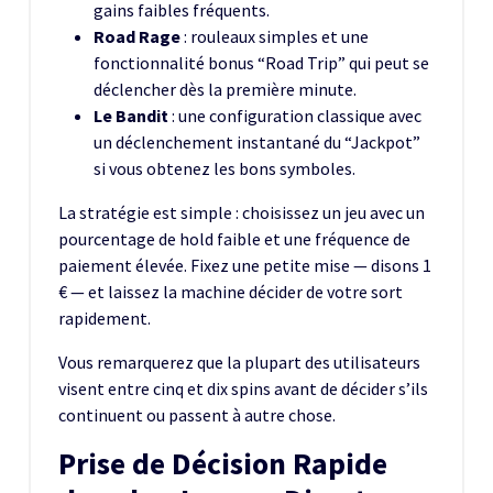
gains faibles fréquents.
Road Rage
: rouleaux simples et une
fonctionnalité bonus “Road Trip” qui peut se
déclencher dès la première minute.
Le Bandit
: une configuration classique avec
un déclenchement instantané du “Jackpot”
si vous obtenez les bons symboles.
La stratégie est simple : choisissez un jeu avec un
pourcentage de hold faible et une fréquence de
paiement élevée. Fixez une petite mise — disons 1
€ — et laissez la machine décider de votre sort
rapidement.
Vous remarquerez que la plupart des utilisateurs
visent entre cinq et dix spins avant de décider s’ils
continuent ou passent à autre chose.
Prise de Décision Rapide