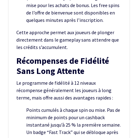
mise pour les achats de bonus.
Les free spins
de l’offre de bienvenue sont disponibles en
quelques minutes après l’inscription.
Cette approche permet aux joueurs de plonger
directement dans le gameplay sans attendre que
les crédits s’accumulent.
Récompenses de Fidélité
Sans Long Attente
Le programme de fidélité à 12 niveaux
récompense généralement les joueurs à long
terme, mais offre aussi des avantages rapides :
Points cumulés à chaque spin ou mise.
Pas de
minimum de points pour un cashback
instantané jusqu’à 25 % la première semaine.
Un badge “Fast Track” qui se débloque après