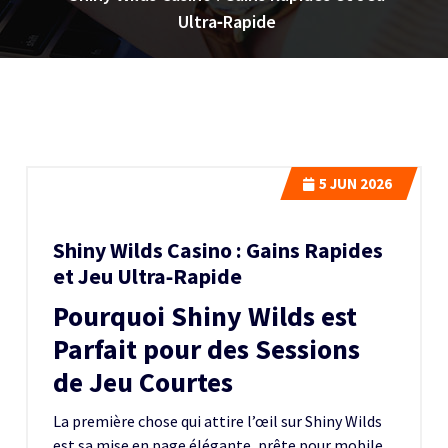
Ultra‑Rapide
5
JUN 2026
Shiny Wilds Casino : Gains Rapides
et Jeu Ultra‑Rapide
Pourquoi Shiny Wilds est
Parfait pour des Sessions
de Jeu Courtes
La première chose qui attire l’œil sur Shiny Wilds
est sa mise en page élégante, prête pour mobile.