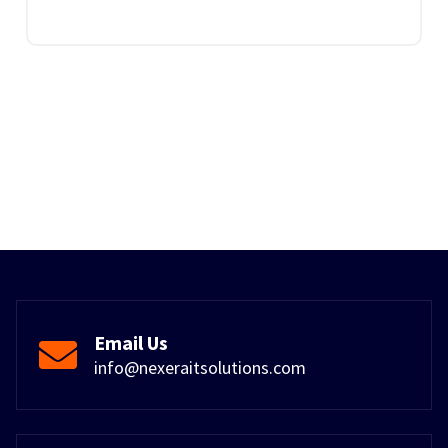
Email Us
info@nexeraitsolutions.com