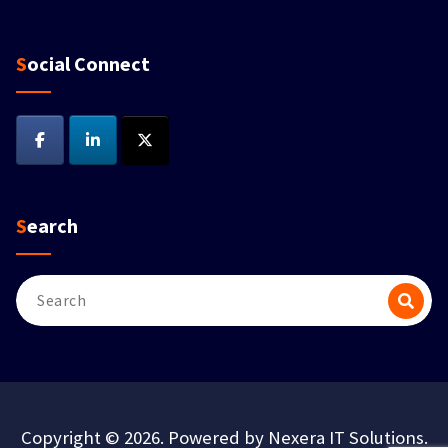
Social Connect
Search
Copyright © 2026. Powered by Nexera IT Solutions.