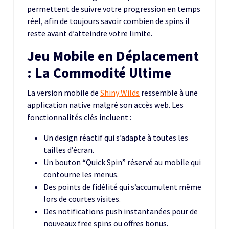
permettent de suivre votre progression en temps
réel, afin de toujours savoir combien de spins il
reste avant d’atteindre votre limite.
Jeu Mobile en Déplacement
: La Commodité Ultime
La version mobile de
Shiny Wilds
ressemble à une
application native malgré son accès web. Les
fonctionnalités clés incluent :
Un design réactif qui s’adapte à toutes les
tailles d’écran.
Un bouton “Quick Spin” réservé au mobile qui
contourne les menus.
Des points de fidélité qui s’accumulent même
lors de courtes visites.
Des notifications push instantanées pour de
nouveaux free spins ou offres bonus.