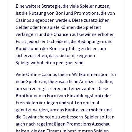
Eine weitere Strategie, die viele Spieler nutzen,
ist die Nutzung von Boni und Promotions, die von
Casinos angeboten werden. Diese zusätzlichen
Gelder oder Freispiele können die Spielzeit
verlängern und die Chancen auf Gewinne erhöhen.
Es ist jedoch entscheidend, die Bedingungen und
Konditionen der Boni sorgfältig zu lesen, um
sicherzustellen, dass sie für die eigenen
Spielgewohnheiten geeignet sind.
Viele Online-Casinos bieten Willkommensboni für
neue Spieler an, die zusätzliche Anreize schaffen,
um sich zu registrieren und einzuzahlen. Diese
Boni können in Form von Einzahlungsboni oder
Freispielen vorliegen und sollten optimal
genutzt werden, um das Kapital zu erhöhen und
die Gewinnchancen zu verbessern. Spieler sollten
auch nach regelmäßigen Promotions Ausschau
halten, die den Einsatz in bestimmten Spielen