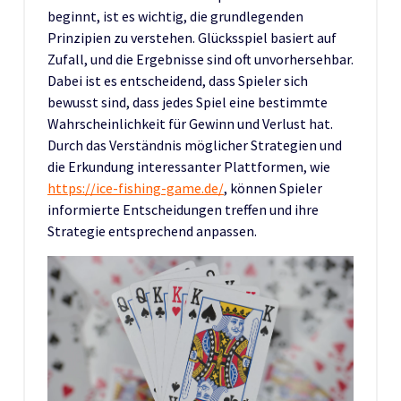
beginnt, ist es wichtig, die grundlegenden
Prinzipien zu verstehen. Glücksspiel basiert auf
Zufall, und die Ergebnisse sind oft unvorhersehbar.
Dabei ist es entscheidend, dass Spieler sich
bewusst sind, dass jedes Spiel eine bestimmte
Wahrscheinlichkeit für Gewinn und Verlust hat.
Durch das Verständnis möglicher Strategien und
die Erkundung interessanter Plattformen, wie
https://ice-fishing-game.de/
, können Spieler
informierte Entscheidungen treffen und ihre
Strategie entsprechend anpassen.