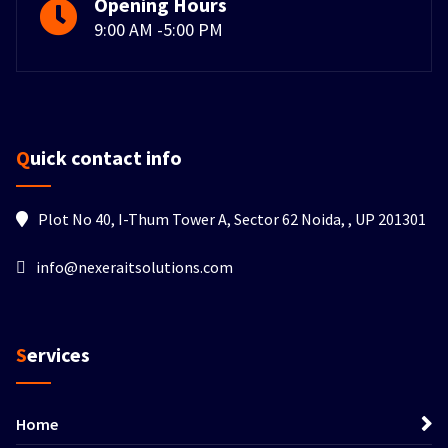
Opening Hours
9:00 AM -5:00 PM
Quick contact info
Plot No 40, I-Thum Tower A, Sector 62 Noida, , UP 201301
info@nexeraitsolutions.com
Services
Home