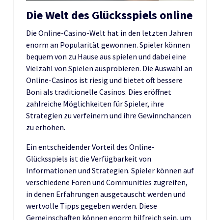
Die Welt des Glücksspiels online
Die Online-Casino-Welt hat in den letzten Jahren
enorm an Popularität gewonnen. Spieler können
bequem von zu Hause aus spielen und dabei eine
Vielzahl von Spielen ausprobieren. Die Auswahl an
Online-Casinos ist riesig und bietet oft bessere
Boni als traditionelle Casinos. Dies eröffnet
zahlreiche Möglichkeiten für Spieler, ihre
Strategien zu verfeinern und ihre Gewinnchancen
zu erhöhen.
Ein entscheidender Vorteil des Online-
Glücksspiels ist die Verfügbarkeit von
Informationen und Strategien. Spieler können auf
verschiedene Foren und Communities zugreifen,
in denen Erfahrungen ausgetauscht werden und
wertvolle Tipps gegeben werden. Diese
Gemeinschaften können enorm hilfreich sein, um