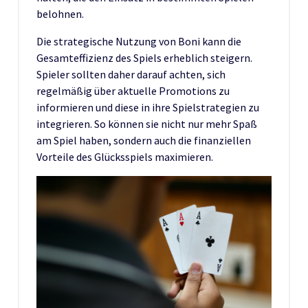
belohnen.
Die strategische Nutzung von Boni kann die
Gesamteffizienz des Spiels erheblich steigern.
Spieler sollten daher darauf achten, sich
regelmäßig über aktuelle Promotions zu
informieren und diese in ihre Spielstrategien zu
integrieren. So können sie nicht nur mehr Spaß
am Spiel haben, sondern auch die finanziellen
Vorteile des Glücksspiels maximieren.