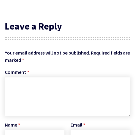
Leave a Reply
Your email address will not be published.
Required fields are
marked
*
Comment
*
Name
*
Email
*