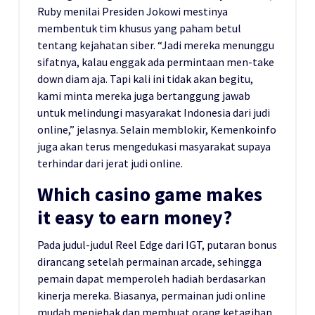
Ruby menilai Presiden Jokowi mestinya
membentuk tim khusus yang paham betul
tentang kejahatan siber. “Jadi mereka menunggu
sifatnya, kalau enggak ada permintaan men-take
down diam aja. Tapi kali ini tidak akan begitu,
kami minta mereka juga bertanggung jawab
untuk melindungi masyarakat Indonesia dari judi
online,” jelasnya. Selain memblokir, Kemenkoinfo
juga akan terus mengedukasi masyarakat supaya
terhindar dari jerat judi online.
Which casino game makes
it easy to earn money?
Pada judul-judul Reel Edge dari IGT, putaran bonus
dirancang setelah permainan arcade, sehingga
pemain dapat memperoleh hadiah berdasarkan
kinerja mereka. Biasanya, permainan judi online
mudah menjebak dan membuat orang ketagihan