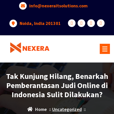
info@nexeraitsolutions.com
Noida, India 201301
Tak Kunjung Hilang, Benarkah
Pemberantasan Judi Online di
Indonesia Sulit Dilakukan?
Home
::
Uncategorized
::