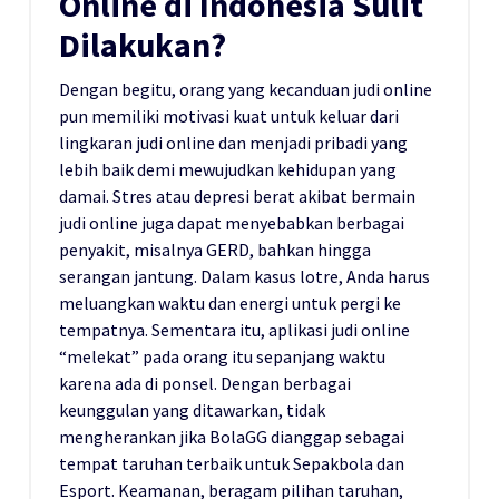
Online di Indonesia Sulit
Dilakukan?
Dengan begitu, orang yang kecanduan judi online
pun memiliki motivasi kuat untuk keluar dari
lingkaran judi online dan menjadi pribadi yang
lebih baik demi mewujudkan kehidupan yang
damai. Stres atau depresi berat akibat bermain
judi online juga dapat menyebabkan berbagai
penyakit, misalnya GERD, bahkan hingga
serangan jantung. Dalam kasus lotre, Anda harus
meluangkan waktu dan energi untuk pergi ke
tempatnya. Sementara itu, aplikasi judi online
“melekat” pada orang itu sepanjang waktu
karena ada di ponsel. Dengan berbagai
keunggulan yang ditawarkan, tidak
mengherankan jika BolaGG dianggap sebagai
tempat taruhan terbaik untuk Sepakbola dan
Esport. Keamanan, beragam pilihan taruhan,