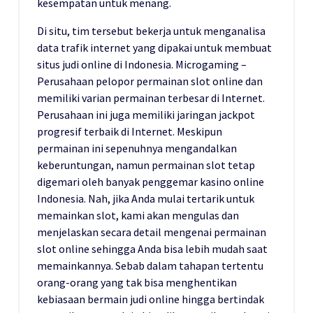
kesempatan untuk menang.
Di situ, tim tersebut bekerja untuk menganalisa
data trafik internet yang dipakai untuk membuat
situs judi online di Indonesia. Microgaming –
Perusahaan pelopor permainan slot online dan
memiliki varian permainan terbesar di Internet.
Perusahaan ini juga memiliki jaringan jackpot
progresif terbaik di Internet. Meskipun
permainan ini sepenuhnya mengandalkan
keberuntungan, namun permainan slot tetap
digemari oleh banyak penggemar kasino online
Indonesia. Nah, jika Anda mulai tertarik untuk
memainkan slot, kami akan mengulas dan
menjelaskan secara detail mengenai permainan
slot online sehingga Anda bisa lebih mudah saat
memainkannya. Sebab dalam tahapan tertentu
orang-orang yang tak bisa menghentikan
kebiasaan bermain judi online hingga bertindak