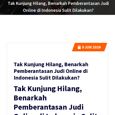
Tak Kunjung Hilang, Benarkah Pemberantasan Judi
Online di Indonesia Sulit Dilakukan?
9
JUN 2026
Tak Kunjung Hilang, Benarkah
Pemberantasan Judi Online di
Indonesia Sulit Dilakukan?
Tak Kunjung Hilang,
Benarkah
Pemberantasan Judi