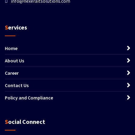
info@nexeraitsolutions.com
Services
Home
About Us
Career
Contact Us
Policy and Compliance
Social Connect