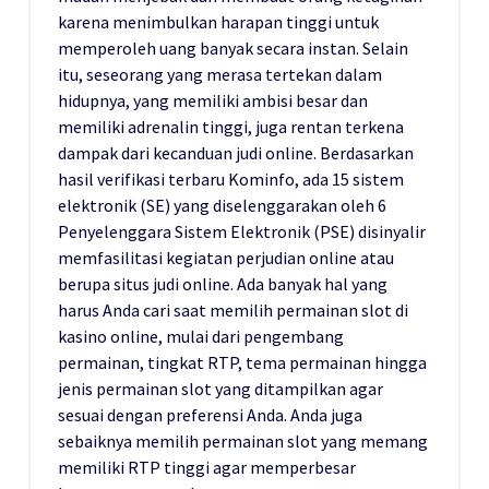
karena menimbulkan harapan tinggi untuk
memperoleh uang banyak secara instan. Selain
itu, seseorang yang merasa tertekan dalam
hidupnya, yang memiliki ambisi besar dan
memiliki adrenalin tinggi, juga rentan terkena
dampak dari kecanduan judi online. Berdasarkan
hasil verifikasi terbaru Kominfo, ada 15 sistem
elektronik (SE) yang diselenggarakan oleh 6
Penyelenggara Sistem Elektronik (PSE) disinyalir
memfasilitasi kegiatan perjudian online atau
berupa situs judi online. Ada banyak hal yang
harus Anda cari saat memilih permainan slot di
kasino online, mulai dari pengembang
permainan, tingkat RTP, tema permainan hingga
jenis permainan slot yang ditampilkan agar
sesuai dengan preferensi Anda. Anda juga
sebaiknya memilih permainan slot yang memang
memiliki RTP tinggi agar memperbesar