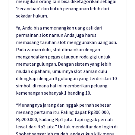
merugikan orang lain bisa diketagorikan sebagai
‘kecanduan’ dan butuh penanganan lebih dari
sekadar hukum.
Ya, Anda bisa memenangkan uang asli dari
permainan slot namun Anda juga harus
memasang taruhan slot menggunakan uang asli.
Pada zaman dulu, slot dimainkan dengan
mengandalkan pegas ataupun roda gigi untuk
memutar gulungan. Dengan sistem yang lebih
mudah dipahami, umumnya slot zaman dulu
dilengkapi dengan 3 gulungan yang terdiri dari 10
simbol, di mana hal ini memberikan peluang
kemenangan sebanyak 1 banding 10.
“Menangnya jarang dan nggak pernah sebesar
menang pertama itu. Paling dapat Rp300.000,
Rp200.000, kadang Rp1 juta. Tapi nggak pernah
lewat dari Rp3 juta.” Untuk mendaftar dan login di
Sbobet sangatlah mudah, anda cukup klik menu