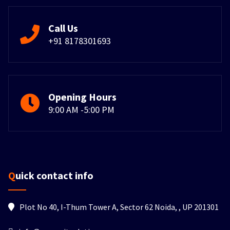
Call Us
+91 8178301693
Opening Hours
9:00 AM -5:00 PM
Quick contact info
Plot No 40, I-Thum Tower A, Sector 62 Noida, , UP 201301