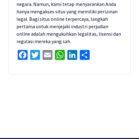
negara. Namun, kami tetap menyarankan Anda
hanya mengakses situs yang memiliki perizinan
legal. Bagi situs online terpercaya, langkah
pertama untuk menjejaki industri perjudian
online adalah mengukuhkan legalitas, lisensi dan
regulasi mereka yang sah.
Facebook
Twitter
Email
WhatsApp
LinkedIn
Share