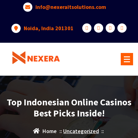
info@nexeraitsolutions.com
Noida, India 201301
Top Indonesian Online Casinos
Best Picks Inside!
Home
::
Uncategorized
::