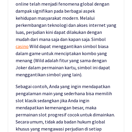
online telah menjadi fenomena global dengan
dampak signifikan pada berbagai aspek
kehidupan masyarakat modern. Melalui
perkembangan teknologi dan akses internet yang
luas, perjudian kini dapat dilakukan dengan
mudah dari mana saja dan kapan saja. Simbol
casino
Wild dapat menggantikan simbol biasa
dalam game untuk menciptakan kombo yang
menang (Wild adalah fitur yang sama dengan
Joker dalam permainan kartu, simbol ini dapat
menggantikan simbol yang lain).
Sebagai contoh, Anda yang ingin mendapatkan
pengalaman main yang sederhana bisa memilih
slot klasik sedangkan jika Anda ingin
mendapatkan kemenangan besar, maka
permainan slot progresif cocok untuk dimainkan.
Secara umum, tidak ada badan hukum global
khusus yang mengawasi perjudian di setiap