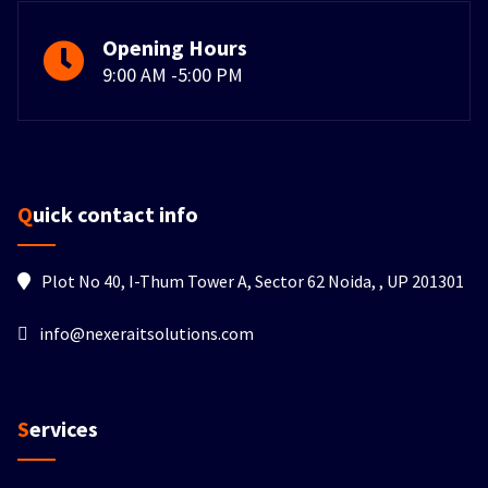
Opening Hours
9:00 AM -5:00 PM
Quick contact info
Plot No 40, I-Thum Tower A, Sector 62 Noida, , UP 201301
info@nexeraitsolutions.com
Services