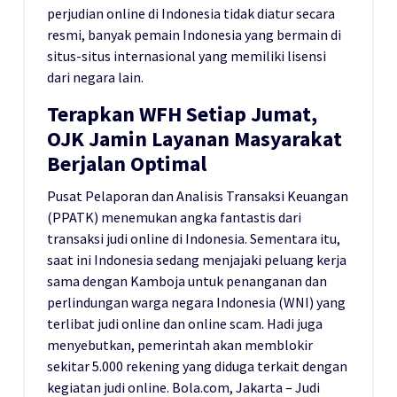
perjudian online di Indonesia tidak diatur secara
resmi, banyak pemain Indonesia yang bermain di
situs-situs internasional yang memiliki lisensi
dari negara lain.
Terapkan WFH Setiap Jumat,
OJK Jamin Layanan Masyarakat
Berjalan Optimal
Pusat Pelaporan dan Analisis Transaksi Keuangan
(PPATK) menemukan angka fantastis dari
transaksi judi online di Indonesia. Sementara itu,
saat ini Indonesia sedang menjajaki peluang kerja
sama dengan Kamboja untuk penanganan dan
perlindungan warga negara Indonesia (WNI) yang
terlibat judi online dan online scam. Hadi juga
menyebutkan, pemerintah akan memblokir
sekitar 5.000 rekening yang diduga terkait dengan
kegiatan judi online. Bola.com, Jakarta – Judi