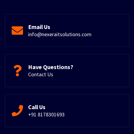
Email Us
info@nexeraitsolutions.com
Have Questions?
Contact Us
Call Us
+91 8178301693