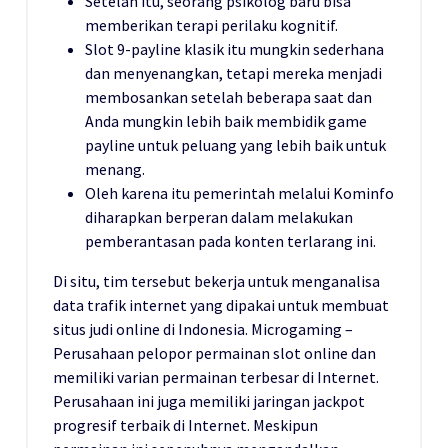
Setelah itu, seorang psikolog baru bisa
memberikan terapi perilaku kognitif.
Slot 9-payline klasik itu mungkin sederhana
dan menyenangkan, tetapi mereka menjadi
membosankan setelah beberapa saat dan
Anda mungkin lebih baik membidik game
payline untuk peluang yang lebih baik untuk
menang.
Oleh karena itu pemerintah melalui Kominfo
diharapkan berperan dalam melakukan
pemberantasan pada konten terlarang ini.
Di situ, tim tersebut bekerja untuk menganalisa
data trafik internet yang dipakai untuk membuat
situs judi online di Indonesia. Microgaming –
Perusahaan pelopor permainan slot online dan
memiliki varian permainan terbesar di Internet.
Perusahaan ini juga memiliki jaringan jackpot
progresif terbaik di Internet. Meskipun