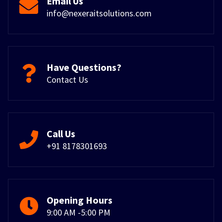
Email Us
info@nexeraitsolutions.com
Have Questions?
Contact Us
Call Us
+91 8178301693
Opening Hours
9:00 AM -5:00 PM