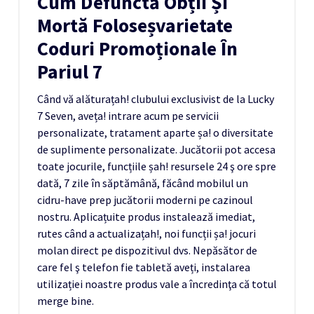
Cum Defunctă Obții Și
Mortă Foloseșvarietate
Coduri Promoționale În
Pariul 7
Când vă alăturațah! clubului exclusivist de la Lucky
7 Seven, aveța! intrare acum pe servicii
personalizate, tratament aparte șa! o diversitate
de suplimente personalizate. Jucătorii pot accesa
toate jocurile, funcțiile șah! resursele 24 ş ore spre
dată, 7 zile în săptămână, făcând mobilul un
cidru-have prep jucătorii moderni pe cazinoul
nostru. Aplicațuite produs instalează imediat,
rutes când a actualizațah!, noi funcții șa! jocuri
molan direct pe dispozitivul dvs. Nepăsător de
care fel ş telefon fie tabletă aveți, instalarea
utilizației noastre produs vale a încredinţa că totul
merge bine.