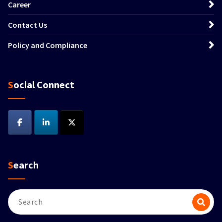
Career
Contact Us
Policy and Compliance
Social Connect
Search