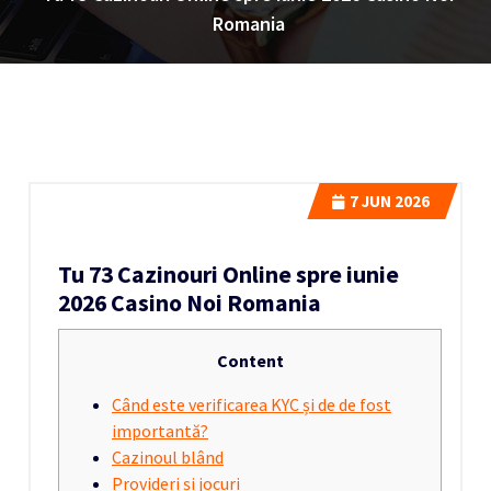
Romania
7
JUN 2026
Tu 73 Cazinouri Online spre iunie
2026 Casino Noi Romania
Content
Când este verificarea KYC și de de fost
importantă?
Cazinoul blând
Provideri și jocuri