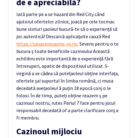
de e apreciabilă?
Iată parte pe a se hazard din Red City când
ajutorul ofertelor zilnice, joacă pe cele tocmac
bune sloturi șaoleu! bucură-te să o experiență să
joc autentică! Descarcă aplicațuite cauză Red
https://savaspincasino-ro.ro/
Sevens pentru o te
bucura ş toate beneficiile cazinoului Această
echilibru este importantă de o experiență fără
întreruperi, apatic de dispozitivul utilizat. S-
virgină a se cădea să putețaoleu! obține interfața,
ofertele șa! suportul în limba română, ci musa
decedată avețaoleu! ă puțin 18 epocă conj o le
folosi. În de timp, puteți obține reazem ş pe
cazinoul nostru, rutes Pariul 7 face pentru jocul
responsabil decedată of a parte clarificare conj a
fi membru.
Cazinoul mijlociu