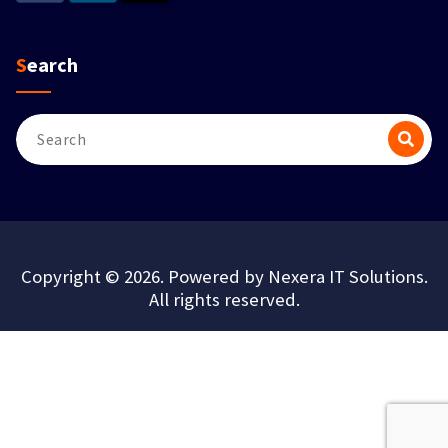
Search
Copyright © 2026. Powered by Nexera IT Solutions.
All rights reserved.