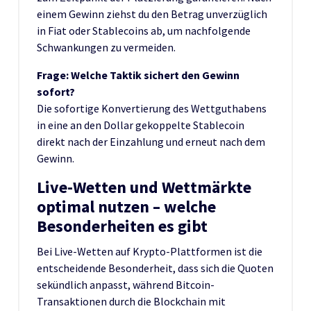
einem Gewinn ziehst du den Betrag unverzüglich
in Fiat oder Stablecoins ab, um nachfolgende
Schwankungen zu vermeiden.
Frage: Welche Taktik sichert den Gewinn
sofort?
Die sofortige Konvertierung des Wettguthabens
in eine an den Dollar gekoppelte Stablecoin
direkt nach der Einzahlung und erneut nach dem
Gewinn.
Live-Wetten und Wettmärkte
optimal nutzen – welche
Besonderheiten es gibt
Bei Live-Wetten auf Krypto-Plattformen ist die
entscheidende Besonderheit, dass sich die Quoten
sekündlich anpasst, während Bitcoin-
Transaktionen durch die Blockchain mit