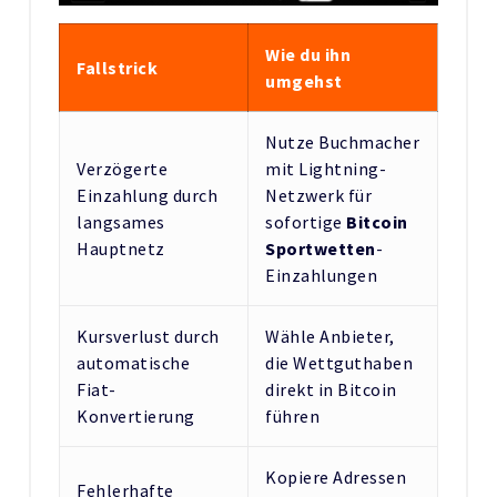
Wie du ihn
Fallstrick
umgehst
Nutze Buchmacher
Verzögerte
mit Lightning-
Einzahlung durch
Netzwerk für
langsames
sofortige
Bitcoin
Hauptnetz
Sportwetten
-
Einzahlungen
Kursverlust durch
Wähle Anbieter,
automatische
die Wettguthaben
Fiat-
direkt in Bitcoin
Konvertierung
führen
Kopiere Adressen
Fehlerhafte