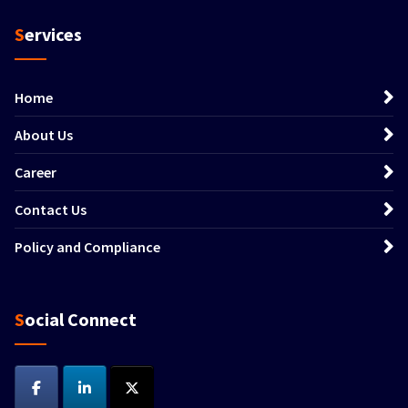
Services
Home
About Us
Career
Contact Us
Policy and Compliance
Social Connect