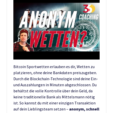
Bitcoin Sportwetten erlauben es dir, Wetten zu
platzieren, ohne deine Bankdaten preiszugeben.
Durch die Blockchain-Technologie sind deine Ein-
und Auszahlungen in Minuten abgeschlossen. Du
behältst die volle Kontrolle über dein Geld, da
keine traditionelle Bank als Mittelsmann nötig
ist. So kannst du mit einer einzigen Transaktion
auf dein Lieblingsteam setzen –
anonym, schnell