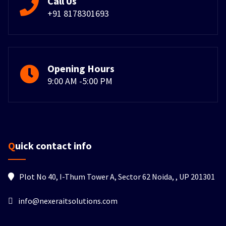
Call Us
+91 8178301693
Opening Hours
9:00 AM -5:00 PM
Quick contact info
Plot No 40, I-Thum Tower A, Sector 62 Noida, , UP 201301
info@nexeraitsolutions.com