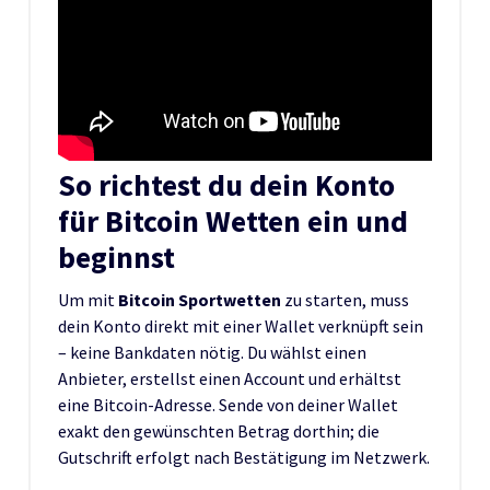
So richtest du dein Konto
für Bitcoin Wetten ein und
beginnst
Um mit
Bitcoin Sportwetten
zu starten, muss
dein Konto direkt mit einer Wallet verknüpft sein
– keine Bankdaten nötig. Du wählst einen
Anbieter, erstellst einen Account und erhältst
eine Bitcoin-Adresse. Sende von deiner Wallet
exakt den gewünschten Betrag dorthin; die
Gutschrift erfolgt nach Bestätigung im Netzwerk.