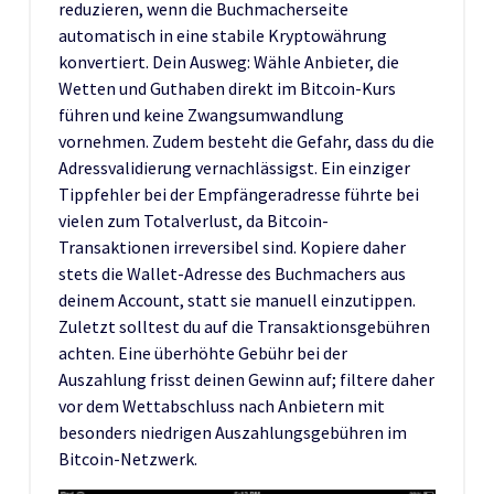
reduzieren, wenn die Buchmacherseite
automatisch in eine stabile Kryptowährung
konvertiert. Dein Ausweg: Wähle Anbieter, die
Wetten und Guthaben direkt im Bitcoin-Kurs
führen und keine Zwangsumwandlung
vornehmen. Zudem besteht die Gefahr, dass du die
Adressvalidierung vernachlässigst. Ein einziger
Tippfehler bei der Empfängeradresse führte bei
vielen zum Totalverlust, da Bitcoin-
Transaktionen irreversibel sind. Kopiere daher
stets die Wallet-Adresse des Buchmachers aus
deinem Account, statt sie manuell einzutippen.
Zuletzt solltest du auf die Transaktionsgebühren
achten. Eine überhöhte Gebühr bei der
Auszahlung frisst deinen Gewinn auf; filtere daher
vor dem Wettabschluss nach Anbietern mit
besonders niedrigen Auszahlungsgebühren im
Bitcoin-Netzwerk.