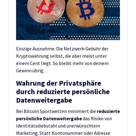
Einzige Ausnahme: Die Netzwerk-Gebühr der
Kryptowährung selbst, die aber meist unter
einem Cent liegt. So bleibt mehr von deinem
Gewinn übrig.
Wahrung der Privatsphäre
durch reduzierte persönliche
Datenweitergabe
Bei Bitcoin Sportwetten minimiert die
reduzierte
persönliche Datenweitergabe
das Risiko von
Identitätsdiebstahl und unerwünschtem
Marketing. Statt Kontonummer oder Adresse