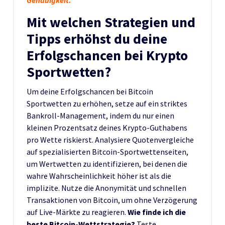
Genauigkeit.
Mit welchen Strategien und
Tipps erhöhst du deine
Erfolgschancen bei Krypto
Sportwetten?
Um deine Erfolgschancen bei Bitcoin
Sportwetten zu erhöhen, setze auf ein striktes
Bankroll-Management, indem du nur einen
kleinen Prozentsatz deines Krypto-Guthabens
pro Wette riskierst. Analysiere Quotenvergleiche
auf spezialisierten Bitcoin-Sportwettenseiten,
um Wertwetten zu identifizieren, bei denen die
wahre Wahrscheinlichkeit höher ist als die
implizite. Nutze die Anonymität und schnellen
Transaktionen von Bitcoin, um ohne Verzögerung
auf Live-Märkte zu reagieren.
Wie finde ich die
beste Bitcoin-Wettstrategie?
Teste