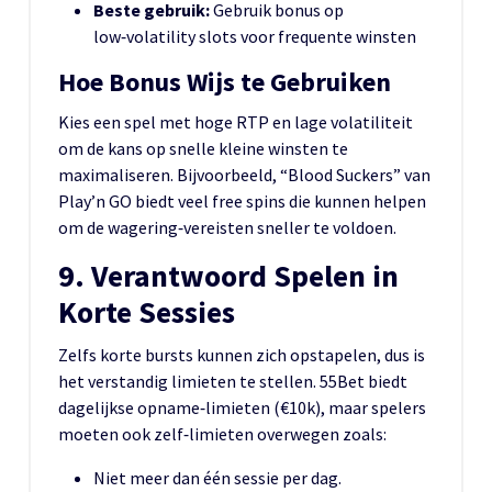
Beste gebruik:
Gebruik bonus op
low‑volatility slots voor frequente winsten
Hoe Bonus Wijs te Gebruiken
Kies een spel met hoge RTP en lage volatiliteit
om de kans op snelle kleine winsten te
maximaliseren. Bijvoorbeeld, “Blood Suckers” van
Play’n GO biedt veel free spins die kunnen helpen
om de wagering‑vereisten sneller te voldoen.
9. Verantwoord Spelen in
Korte Sessies
Zelfs korte bursts kunnen zich opstapelen, dus is
het verstandig limieten te stellen. 55Bet biedt
dagelijkse opname‑limieten (€10k), maar spelers
moeten ook zelf‑limieten overwegen zoals:
Niet meer dan één sessie per dag.