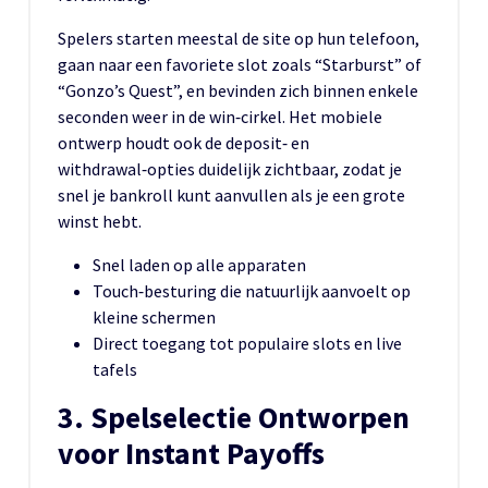
Spelers starten meestal de site op hun telefoon,
gaan naar een favoriete slot zoals “Starburst” of
“Gonzo’s Quest”, en bevinden zich binnen enkele
seconden weer in de win‑cirkel. Het mobiele
ontwerp houdt ook de deposit‑ en
withdrawal‑opties duidelijk zichtbaar, zodat je
snel je bankroll kunt aanvullen als je een grote
winst hebt.
Snel laden op alle apparaten
Touch‑besturing die natuurlijk aanvoelt op
kleine schermen
Direct toegang tot populaire slots en live
tafels
3. Spelselectie Ontworpen
voor Instant Payoffs