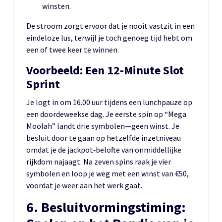
winsten.
De stroom zorgt ervoor dat je nooit vastzit in een
eindeloze lus, terwijl je toch genoeg tijd hebt om
een of twee keer te winnen.
Voorbeeld: Een 12‑Minute Slot
Sprint
Je logt in om 16.00 uur tijdens een lunchpauze op
een doordeweekse dag. Je eerste spin op “Mega
Moolah” landt drie symbolen—geen winst. Je
besluit door te gaan op hetzelfde inzetniveau
omdat je de jackpot‑belofte van onmiddellijke
rijkdom najaagt. Na zeven spins raak je vier
symbolen en loop je weg met een winst van €50,
voordat je weer aan het werk gaat.
6. Besluitvormingstiming: