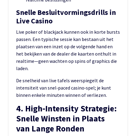
Snelle Besluitvormingsdrills in
Live Casino
Live poker of blackjack kunnen ook in korte bursts
passen. Een typische sessie kan bestaan uit het
plaatsen van een inzet op de volgende hand en
het bekijken van de dealer die kaarten onthult in
realtime—geen wachten op spins of graphics die
laden.
De snelheid van live tafels weerspiegelt de
intensiteit van snel‑paced casino‑spel; je kunt
binnen enkele minuten winnen of verliezen.
4. High‑Intensity Strategie:
Snelle Winsten in Plaats
van Lange Ronden