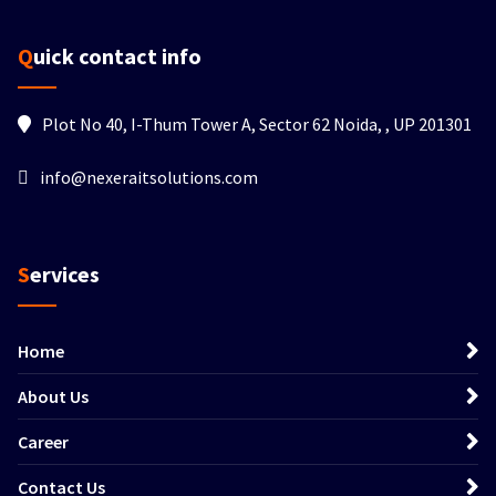
Quick contact info
Plot No 40, I-Thum Tower A, Sector 62 Noida, , UP 201301
info@nexeraitsolutions.com
Services
Home
About Us
Career
Contact Us