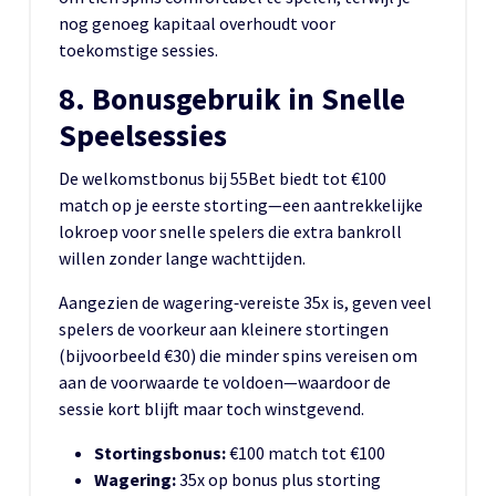
nog genoeg kapitaal overhoudt voor
toekomstige sessies.
8. Bonusgebruik in Snelle
Speelsessies
De welkomstbonus bij 55Bet biedt tot €100
match op je eerste storting—een aantrekkelijke
lokroep voor snelle spelers die extra bankroll
willen zonder lange wachttijden.
Aangezien de wagering‑vereiste 35x is, geven veel
spelers de voorkeur aan kleinere stortingen
(bijvoorbeeld €30) die minder spins vereisen om
aan de voorwaarde te voldoen—waardoor de
sessie kort blijft maar toch winstgevend.
Stortingsbonus:
€100 match tot €100
Wagering:
35x op bonus plus storting