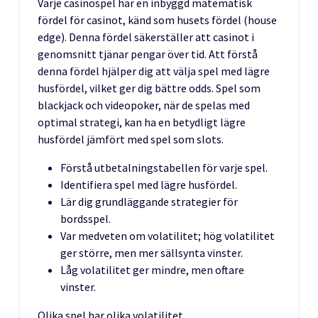
Varje casinospel har en inbyggd matematisk
fördel för casinot, känd som husets fördel (house
edge). Denna fördel säkerställer att casinot i
genomsnitt tjänar pengar över tid. Att förstå
denna fördel hjälper dig att välja spel med lägre
husfördel, vilket ger dig bättre odds. Spel som
blackjack och videopoker, när de spelas med
optimal strategi, kan ha en betydligt lägre
husfördel jämfört med spel som slots.
Förstå utbetalningstabellen för varje spel.
Identifiera spel med lägre husfördel.
Lär dig grundläggande strategier för
bordsspel.
Var medveten om volatilitet; hög volatilitet
ger större, men mer sällsynta vinster.
Låg volatilitet ger mindre, men oftare
vinster.
Olika spel har olika volatilitet.