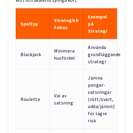
kort och dealerns synliga kort.
Exempel
Strategisk
Speltyp
på
Fokus
Strategi
Använda
Minimera
Blackjack
grundläggande
husfördel
strategi
Jämna
pengar-
satsningar
Val av
Roulette
(rött/svart,
satsning
udda/jämnt)
för lägre
risk