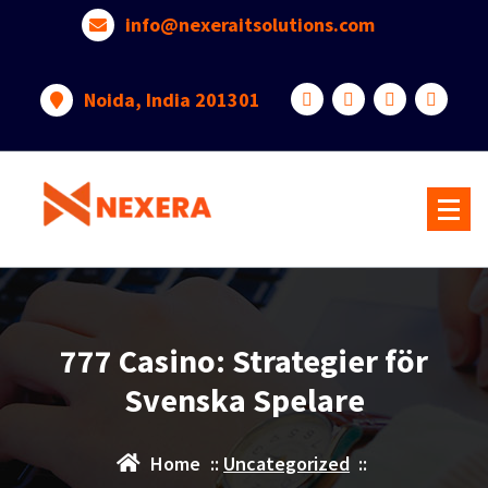
info@nexeraitsolutions.com
Noida, India 201301
777 Casino: Strategier för
Svenska Spelare
Home
::
Uncategorized
::