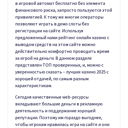
в игровой автомат бесплатно без элемента
финансового риска, запросто пользуются этой
привилегией. К тому же многие операторы
позволяют играть в демо слоты без
регистрации на сайте. Используя
предложенный нами рейтинг онлайн казино с
выводом средств на этом сайте можно
действительно комфортно проводить время
за игрой на деньги. В данном разделе
представлен ТОП проверенных, и, можно с
уверенностью сказать – лучших казино 2025 с
хорошей отдачей, по самым разным
характеристикам.
Сегодня качественные web-ресурсы
вкладывают большие деньги в рекламную
деятельность и поддержание хорошей
репутации. Поэтому им гораздо выгоднее,
чтобы игрокам нравилась игра на сайте и они