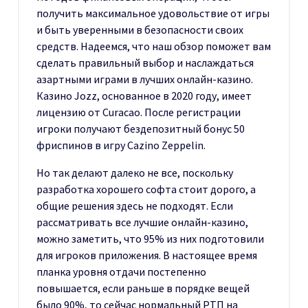
получить максимальное удовольствие от игры
и быть уверенными в безопасности своих
средств. Надеемся, что наш обзор поможет вам
сделать правильный выбор и наслаждаться
азартными играми в лучших онлайн-казино.
Казино Jozz, основанное в 2020 году, имеет
лицензию от Curacao. После регистрации
игроки получают бездепозитный бонус 50
фриспинов в игру Cazino Zeppelin.
Но так делают далеко не все, поскольку
разработка хорошего софта стоит дорого, а
общие решения здесь не подходят. Если
рассматривать все лучшие онлайн-казино,
можно заметить, что 95% из них подготовили
для игроков приложения. В настоящее время
планка уровня отдачи постепенно
повышается, если раньше в порядке вещей
было 90%, то сейчас нормальный РТП на