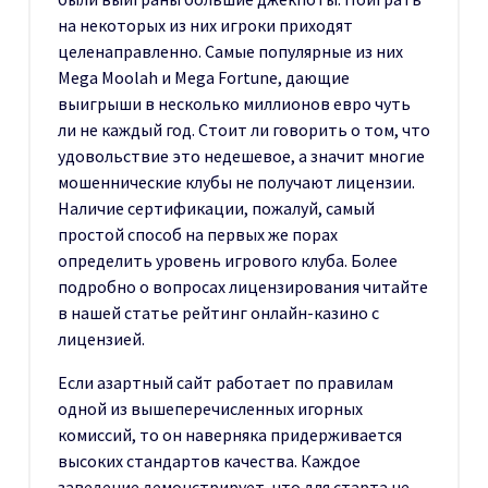
на некоторых из них игроки приходят
целенаправленно. Самые популярные из них
Mega Moolah и Mega Fortune, дающие
выигрыши в несколько миллионов евро чуть
ли не каждый год. Стоит ли говорить о том, что
удовольствие это недешевое, а значит многие
мошеннические клубы не получают лицензии.
Наличие сертификации, пожалуй, самый
простой способ на первых же порах
определить уровень игрового клуба. Более
подробно о вопросах лицензирования читайте
в нашей статье рейтинг онлайн-казино с
лицензией.
Если азартный сайт работает по правилам
одной из вышеперечисленных игорных
комиссий, то он наверняка придерживается
высоких стандартов качества. Каждое
заведение демонстрирует, что для старта не