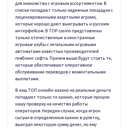
для знакомства с игровым ассортиментом. В
списки попадают только надежные площадки с
лицензированными азартными играми,
которые хорошо дают выигрывать и русским
интерфейсом. В TOP casino представлены
только отечественные и иностранные
игровые клубы с легальными игровыми
автоматами известных производителей
гемблинг софта. Причем выше будут стоять те,
которые обеспечивают оперативное
обслуживание переводов с моментальными
выплатами.
В наш ТОП онлайн-казино на реальные деньги
попадают только те казино, которые прошли
нашу проверку на качество работы
операторов. Нередки случаи, когда игрок
сыграл в определенном казино в рулетку,
выиграл некоторую сумму денег, но ему