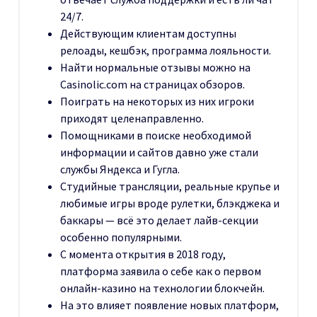
24/7.
Действующим клиентам доступны
релоады, кешбэк, программа лояльности.
Найти нормальные отзывы можно на
Casinolic.com на страницах обзоров.
Поиграть на некоторых из них игроки
приходят целенаправленно.
Помощниками в поиске необходимой
информации и сайтов давно уже стали
службы Яндекса и Гугла.
Студийные трансляции, реальные крупье и
любимые игры вроде рулетки, блэкджека и
баккары — всё это делает лайв-секции
особенно популярными.
C момента открытия в 2018 году,
платформа заявила о себе как о первом
онлайн-казино на технологии блокчейн.
На это влияет появление новых платформ,