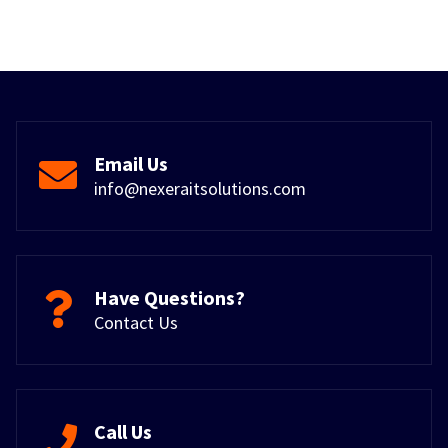
Email Us
info@nexeraitsolutions.com
Have Questions?
Contact Us
Call Us