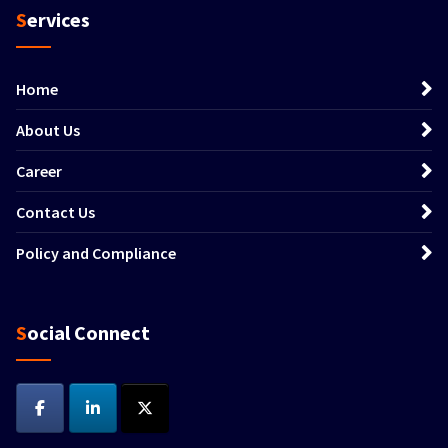
Services
Home
About Us
Career
Contact Us
Policy and Compliance
Social Connect