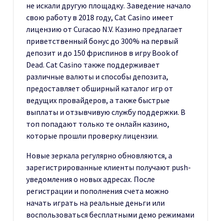
не искали другую площадку. Заведение начало
свою работу в 2018 году, Cat Casino имеет
лицензию от Curacao N.V. Казино предлагает
приветственный бонус до 300% на первый
депозит и до 150 фриспинов в игру Book of
Dead. Cat Casino также поддерживает
различные валюты и способы депозита,
предоставляет обширный каталог игр от
ведущих провайдеров, а также быстрые
выплаты и отзывчивую службу поддержки. В
топ попадают только те онлайн казино,
которые прошли проверку лицензии.
Новые зеркала регулярно обновляются, а
зарегистрированные клиенты получают push-
уведомления о новых адресах. После
регистрации и пополнения счета можно
начать играть на реальные деньги или
воспользоваться бесплатными демо режимами