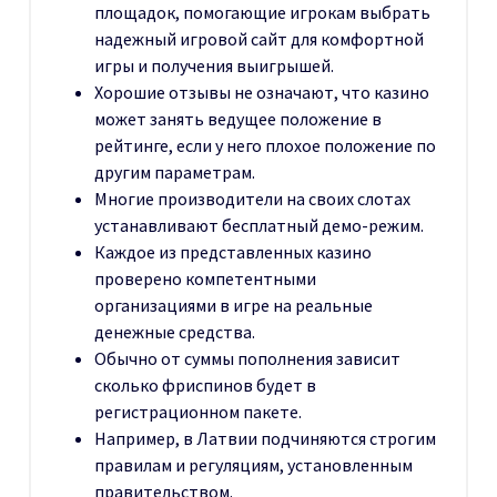
площадок, помогающие игрокам выбрать
надежный игровой сайт для комфортной
игры и получения выигрышей.
Хорошие отзывы не означают, что казино
может занять ведущее положение в
рейтинге, если у него плохое положение по
другим параметрам.
Многие производители на своих слотах
устанавливают бесплатный демо-режим.
Каждое из представленных казино
проверено компетентными
организациями в игре на реальные
денежные средства.
Обычно от суммы пополнения зависит
сколько фриспинов будет в
регистрационном пакете.
Например, в Латвии подчиняются строгим
правилам и регуляциям, установленным
правительством.