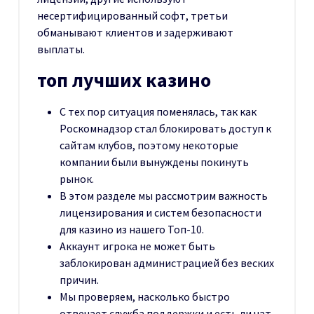
несертифицированный софт, третьи
обманывают клиентов и задерживают
выплаты.
топ лучших казино
С тех пор ситуация поменялась, так как
Роскомнадзор стал блокировать доступ к
сайтам клубов, поэтому некоторые
компании были вынуждены покинуть
рынок.
В этом разделе мы рассмотрим важность
лицензирования и систем безопасности
для казино из нашего Топ-10.
Аккаунт игрока не может быть
заблокирован администрацией без веских
причин.
Мы проверяем, насколько быстро
отвечает служба поддержки и есть ли чат