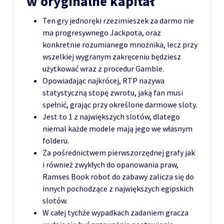
w oryginalne kapitał
Ten gry jednoręki rzezimieszek za darmo nie
ma progresywnego Jackpota, oraz
konkretnie rozumianego mnożnika, lecz przy
wszelkiej wygranym zakręceniu będziesz
użytkować wraz z procedur Gamble.
Opowiadając najkrócej, RTP nazywa
statystyczną stopę zwrotu, jaką fan musi
spełnić, grając przy określone darmowe sloty.
Jest to 1 z największych slotów, dlatego
niemal każde modele mają jego we własnym
folderu.
Za pośrednictwem pierwszorzędnej grafy jak
i również zwykłych do opanowania praw,
Ramses Book robot do zabawy zalicza się do
innych pochodzące z największych egipskich
slotów.
W całej tychże wypadkach zadaniem gracza