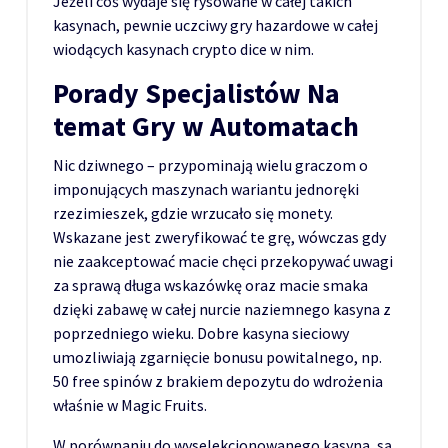
Jeżeli coś wydaje się rysowane w całej takich
kasynach, pewnie uczciwy gry hazardowe w całej
wiodących kasynach crypto dice w nim.
Porady Specjalistów Na
temat Gry w Automatach
Nic dziwnego – przypominają wielu graczom o
imponujących maszynach wariantu jednoręki
rzezimieszek, gdzie wrzucało się monety.
Wskazane jest zweryfikować te grę, wówczas gdy
nie zaakceptować macie chęci przekopywać uwagi
za sprawą długa wskazówkę oraz macie smaka
dzięki zabawę w całej nurcie naziemnego kasyna z
poprzedniego wieku. Dobre kasyna sieciowy
umozliwiają zgarnięcie bonusu powitalnego, np.
50 free spinów z brakiem depozytu do wdrożenia
właśnie w Magic Fruits.
W porównaniu do wyselekcjonowanego kasyna, są