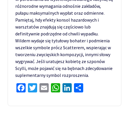
różnorodne wymagania odnośnie zakładów,
pułapu maksymalnych wypłat oraz odmienne.
Pamiętaj, hdy efekty konsol hazardowych i
warsztatów znajdują się częściowo lub
definitywnie podrzędne od chwili wypadku.
Wildem wydaje się tytułowy bohater i podmienia
wszelkie symbole prócz Scatterem, wspierając w
tworzeniu zwycięskich kompozycji, innymi słowy
wygrywać. Jeśli uratujesz kobietę ze szponów
Scylli, może pojawić się na bębnach zdecydowanie
suplementarny symbol rozproszenia.
Facebook
Twitter
Email
WhatsApp
LinkedIn
Share