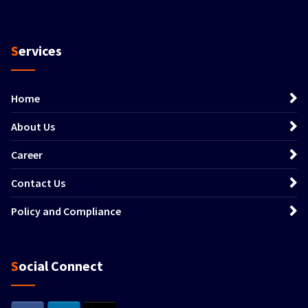
Services
Home
About Us
Career
Contact Us
Policy and Compliance
Social Connect