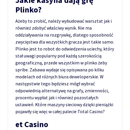
Jakie kasyna dają grę
Plinko?
Ażeby to zrobić, należy wybudować warsztat jak i
również zdobyć właściwy wynik. Nie ma
oddziaływania na rozgrywkę, dlatego sposobność
zwycięstwa dla wszystkich gracza jest takie samo.
Plinko jest to robot do odwiedzenia uciechy, który
stał uwagi popularny pod każdą szerokością
geograficzną, przede wszystkim w plinko żeby
spribe. Zabawa wydaje się opisywana po kilku
modelach od różnych biura deweloperskie. W
następstwie tego będziesz mógł wybrać
odpowiednią alternatywę na grafy, zmienności,
procentu wypłat jak i również pozostałych
ustawień. Które maszyny sieciowy dzięki pieniążki
pojawiły się więc w całej palecie Total Casino?
et Casino