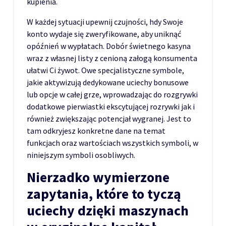
kupienia.
W każdej sytuacji upewnij czujności, hdy Swoje
konto wydaje się zweryfikowane, aby uniknąć
opóźnień w wypłatach. Dobór świetnego kasyna
wraz z własnej listy z cenioną załogą konsumenta
ułatwi Ci żywot. Owe specjalistyczne symbole,
jakie aktywizują dedykowane uciechy bonusowe
lub opcje w całej grze, wprowadzając do rozgrywki
dodatkowe pierwiastki ekscytującej rozrywki jak i
również zwiększając potencjał wygranej. Jest to
tam odkryjesz konkretne dane na temat
funkcjach oraz wartościach wszystkich symboli, w
niniejszym symboli osobliwych.
Nierzadko wymierzone
zapytania, które to tyczą
uciechy dzięki maszynach