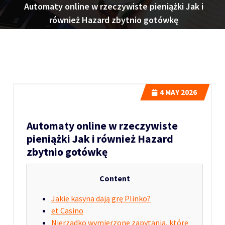
Automaty online w rzeczywiste pieniążki Jak i
również Hazard zbytnio gotówkę
4
MAY 2026
Automaty online w rzeczywiste
pieniążki Jak i również Hazard
zbytnio gotówkę
Content
Jakie kasyna dają grę Plinko?
et Casino
Nierzadko wymierzone zapytania, które