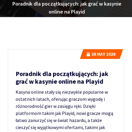
Poradnik dla początkujących: jak grać w kasynie
online na Playid
26
MAY 2026
Poradnik dla początkujących: jak
grać w kasynie online na Playid
Kasyna online stały się niezwykle popularne w
ostatnich latach, oferując graczom wygodę i
różnorodność gier w zasięgu ręki. Dzięki
platformom takim jak Playid, nowi gracze mogą
łatwo zanurzyć się w świat hazardu, a także
cieszyć się wyjątkowymi ofertami, takimi jak