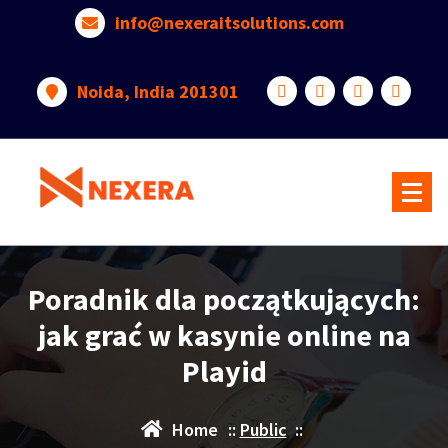
info@nexeraitsolutions.com
Noida, India 201301
Poradnik dla początkujących:
jak grać w kasynie online na
Playid
Home
::
Public
::