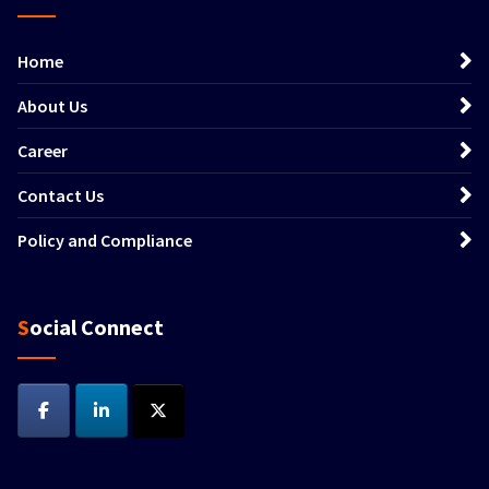
Home
About Us
Career
Contact Us
Policy and Compliance
Social Connect