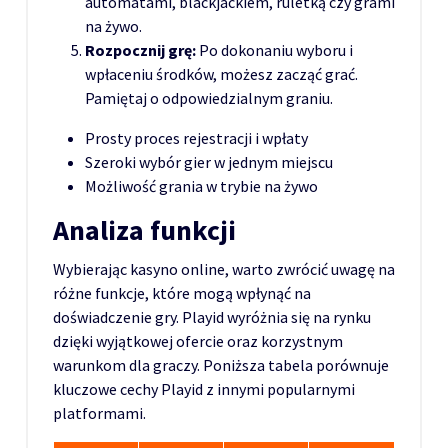
automatami, blackjackiem, ruletką czy grami
na żywo.
Rozpocznij grę:
Po dokonaniu wyboru i
wpłaceniu środków, możesz zacząć grać.
Pamiętaj o odpowiedzialnym graniu.
Prosty proces rejestracji i wpłaty
Szeroki wybór gier w jednym miejscu
Możliwość grania w trybie na żywo
Analiza funkcji
Wybierając kasyno online, warto zwrócić uwagę na
różne funkcje, które mogą wpłynąć na
doświadczenie gry. Playid wyróżnia się na rynku
dzięki wyjątkowej ofercie oraz korzystnym
warunkom dla graczy. Poniższa tabela porównuje
kluczowe cechy Playid z innymi popularnymi
platformami.