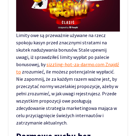
Limity owe są przeważnie używane na rzecz
spokoju kasyn przed znacznymi stratami na
skutek nadużywania bonusów. Stale upewnij
uwagi, iż sprawdziłeś limity wypłat po palecie
bonusowej, by
sizzling-hot-za-darmo.com Znajdź
to
zrozumieć, ile możesz potencjalnie wypłacić.
Nie zapomnij, że za każdym razem ważne jest, by
przeczytać normy wszelakiej propozycje, ażeby w
pełni zrozumieć, w jak uwagi rejestrujesz. Przede
wszystkim propozycji owe posługują
zdecydowanie strategia marketingowa mająca w
celu przyciągnięcie świeżych internautów i
zatrzymanie aktualnych.