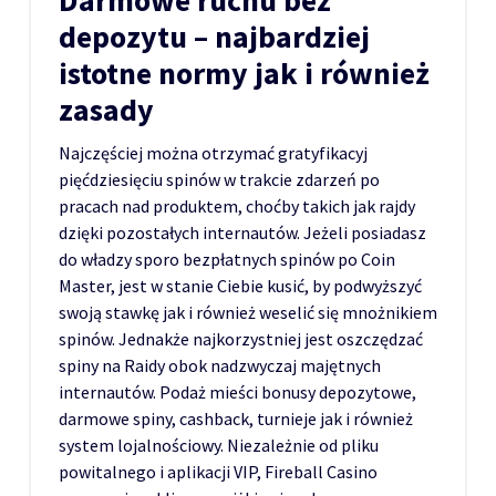
Darmowe ruchu bez
depozytu – najbardziej
istotne normy jak i również
zasady
Najczęściej można otrzymać gratyfikacyj
pięćdziesięciu spinów w trakcie zdarzeń po
pracach nad produktem, choćby takich jak rajdy
dzięki pozostałych internautów. Jeżeli posiadasz
do władzy sporo bezpłatnych spinów po Coin
Master, jest w stanie Ciebie kusić, by podwyższyć
swoją stawkę jak i również weselić się mnożnikiem
spinów. Jednakże najkorzystniej jest oszczędzać
spiny na Raidy obok nadzwyczaj majętnych
internautów. Podaż mieści bonusy depozytowe,
darmowe spiny, cashback, turnieje jak i również
system lojalnościowy. Niezależnie od pliku
powitalnego i aplikacji VIP, Fireball Casino