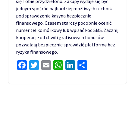
się Tobie przydzielono. Zakupy wydaje się być
jednym spośród najbardziej możliwych technik
pod sprawdzenie kasyna bezpiecznie
finansowego. Czasem starczy podobnie ocenić
numer tel komórkowy lub wpisać kod SMS. Zacznij
kooperację od chwili gratisowych bonusów –
pozwalają bezpiecznie sprawdzić platformę bez
ryzyka finansowego.
Facebook
Twitter
Email
WhatsApp
LinkedIn
Share