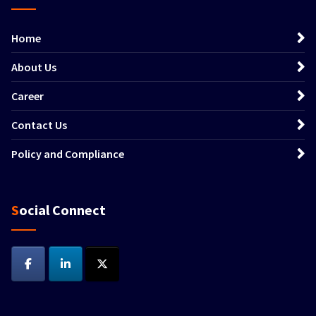
Home
About Us
Career
Contact Us
Policy and Compliance
Social Connect