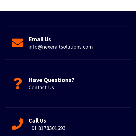
Email Us
info@nexeraitsolutions.com
Have Questions?
Contact Us
Call Us
+91 8178301693