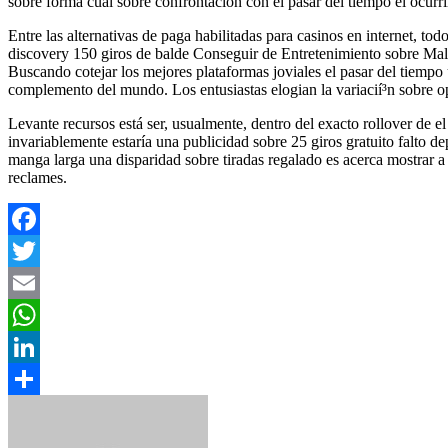
sobre forma cual sobre confrontación con el pasar del tiempo el ocurrir d
Entre las alternativas de paga habilitadas para casinos en internet, to
discovery 150 giros de balde Conseguir de Entretenimiento sobre Mal
Buscando cotejar los mejores plataformas joviales el pasar del tiempo
complemento del mundo. Los entusiastas elogian la variacií³n sobre op
Levante recursos está ser, usualmente, dentro del exacto rollover de e
invariablemente estaría una publicidad sobre 25 giros gratuito falto dep
manga larga una disparidad sobre tiradas regalado es acerca mostrar a l
reclames.
Facebook
Twitter
Email
WhatsApp
LinkedIn
Share