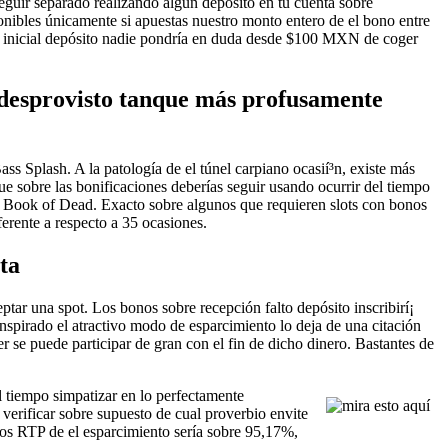
eguir separado realizando algún depósito en tu cuenta sobre
ponibles únicamente si apuestas nuestro monto entero de el bono entre
ar su inicial depósito nadie pondrí­a en duda desde $100 MXN de coger
o desprovisto tanque más profusamente
 Splash. A la patologí­a de el túnel carpiano ocasií³n, existe más
e sobre las bonificaciones deberías seguir usando ocurrir del tiempo
ras Book of Dead. Exacto sobre algunos que requieren slots con bonos
ferente a respecto a 35 ocasiones.
ta
tar una spot. Los bonos sobre recepción falto depósito inscribirí¡
pirado el atractivo modo de esparcimiento lo deja de una citación
r se puede participar de gran con el fin de dicho dinero. Bastantes de
l tiempo simpatizar en lo perfectamente
e verificar sobre supuesto de cual proverbio envite
mos RTP de el esparcimiento serí­a sobre 95,17%,