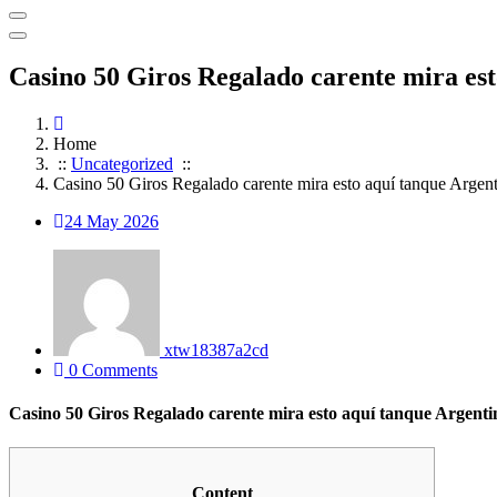
Casino 50 Giros Regalado carente mira es
Home
::
Uncategorized
::
Casino 50 Giros Regalado carente mira esto aquí tanque Argen
24
May 2026
xtw18387a2cd
0 Comments
Casino 50 Giros Regalado carente mira esto aquí tanque Argenti
Content