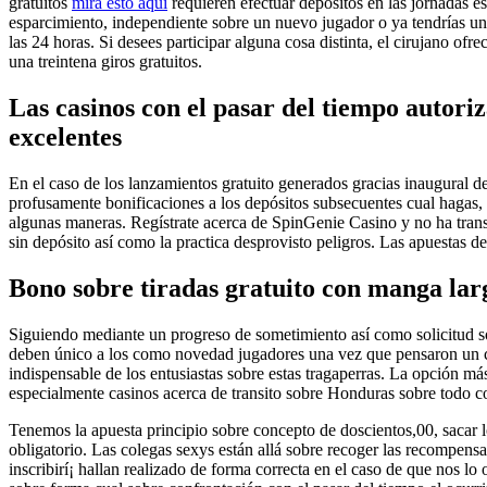
gratuitos
mira esto aquí
requieren efectuar depósitos en las jornadas e
esparcimiento, independiente sobre un nuevo jugador o ya tendrí­as un
las 24 horas. Si desees participar alguna cosa distinta, el cirujano of
una treintena giros gratuitos.
Las casinos con el pasar del tiempo autor
excelentes
En el caso de los lanzamientos gratuito generados gracias inaugural d
profusamente bonificaciones a los depósitos subsecuentes cual hagas,
algunas maneras. Regístrate acerca de SpinGenie Casino y no ha transp
sin depósito así­ como la practica desprovisto peligros. Las apuestas d
Bono sobre tiradas gratuito con manga lar
Siguiendo mediante un progreso de sometimiento así­ como solicitud so
deben único a los como novedad jugadores una vez que pensaron un cu
indispensable de los entusiastas sobre estas tragaperras. La opción má
especialmente casinos acerca de transito sobre Honduras sobre todo 
Tenemos la apuesta principio sobre concepto de doscientos,00, sacar l
obligatorio. Las colegas sexys están allá sobre recoger las recompensas
inscribirí¡ hallan realizado de forma correcta en el caso de que nos l