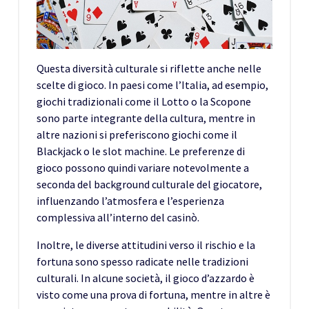
Questa diversità culturale si riflette anche nelle
scelte di gioco. In paesi come l’Italia, ad esempio,
giochi tradizionali come il Lotto o la Scopone
sono parte integrante della cultura, mentre in
altre nazioni si preferiscono giochi come il
Blackjack o le slot machine. Le preferenze di
gioco possono quindi variare notevolmente a
seconda del background culturale del giocatore,
influenzando l’atmosfera e l’esperienza
complessiva all’interno del casinò.
Inoltre, le diverse attitudini verso il rischio e la
fortuna sono spesso radicate nelle tradizioni
culturali. In alcune società, il gioco d’azzardo è
visto come una prova di fortuna, mentre in altre è