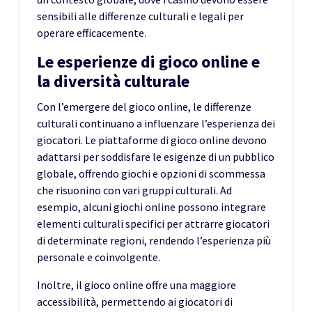
sensibili alle differenze culturali e legali per
operare efficacemente.
Le esperienze di gioco online e
la diversità culturale
Con l’emergere del gioco online, le differenze
culturali continuano a influenzare l’esperienza dei
giocatori. Le piattaforme di gioco online devono
adattarsi per soddisfare le esigenze di un pubblico
globale, offrendo giochi e opzioni di scommessa
che risuonino con vari gruppi culturali. Ad
esempio, alcuni giochi online possono integrare
elementi culturali specifici per attrarre giocatori
di determinate regioni, rendendo l’esperienza più
personale e coinvolgente.
Inoltre, il gioco online offre una maggiore
accessibilità, permettendo ai giocatori di