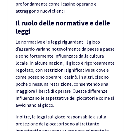
profondamente come i casinò operano e
attraggono nuovi clienti.
Il ruolo delle normative e delle
leggi
Le normative e le leggi riguardanti il gioco
d’azzardo variano notevolmente da paese a paese
e sono fortemente influenzate dalla cultura
locale. In alcune nazioni, il gioco è rigorosamente
regolato, con restrizioni significative su dove e
come possono operare i casinò. In altri, ci sono
poche o nessuna restrizione, consentendo una
maggiore libertà di operare. Queste differenze
influenzano le aspettative dei giocatori e come si
avvicinano al gioco.
Inoltre, le leggi sul gioco responsabile e sulla
protezione dei giocatori sono altrettanto
importanti e possono variare notevolmente in