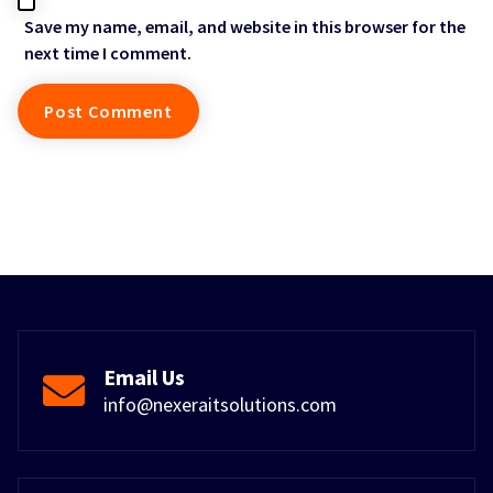
Save my name, email, and website in this browser for the
next time I comment.
Email Us
info@nexeraitsolutions.com