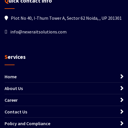
Quick contact info
Plot No 40, I-Thum Tower A, Sector 62 Noida, , UP 201301
info@nexeraitsolutions.com
Services
Home
About Us
Career
Contact Us
Policy and Compliance