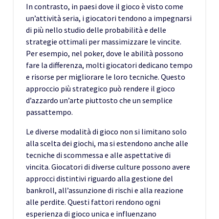
In contrasto, in paesi dove il gioco è visto come
un’attività seria, i giocatori tendono a impegnarsi
di più nello studio delle probabilità e delle
strategie ottimali per massimizzare le vincite.
Per esempio, nel poker, dove le abilità possono
fare la differenza, molti giocatori dedicano tempo
e risorse per migliorare le loro tecniche. Questo
approccio più strategico può rendere il gioco
d’azzardo un’arte piuttosto che un semplice
passattempo.
Le diverse modalità di gioco non si limitano solo
alla scelta dei giochi, ma si estendono anche alle
tecniche di scommessa e alle aspettative di
vincita. Giocatori di diverse culture possono avere
approcci distintivi riguardo alla gestione del
bankroll, all’assunzione di rischi e alla reazione
alle perdite. Questi fattori rendono ogni
esperienza di gioco unica e influenzano