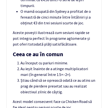
timpurii.
O mamă ocupată din Sydney a profitat de o
fereastră de cinci minute între întâlniri și a
obținut €3 din trei sesiuni scurte de joc.
Aceste povești ilustrează cum sesiuni rapide se
pot integra perfect în programe aglomerate și
pot oferi totodată plăți satisfăcătoare.
Ceea ce au în comun
Au început cu pariuri minime.
Au ieșit înainte de a atinge multiplicatori
mari (în general între 1.5×–2×).
Știau când să se oprească odată ce au atins un
prag de pierdere presetat sau au realizat
obiectivul zilnic de câștig.
Acest model consecvent face ca Chicken Road să
fie ideal pentru sesiuni scurte de joc.