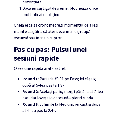
potențială.
Dacă iei câștigul devreme, blochează orice
multiplicator obținut.
Cheia este să cronometrezi momentul de a ieși
înainte ca găina să aterizeze într-o groapă
ascunsă sau într-un cuptor.
Pas cu pas: Pulsul unei
sesiuni rapide
O sesiune rapidă arată astfel:
Round 1:
Pariu de €0.01 pe Easy; iei câștig
după al 5-lea pas la 1.8×.
Round 2:
Același pariu; mergi până la al 7-lea
pas, dar lovești o capcană—pierzi runda.
Round 3:
Schimbi la Medium; iei câștig după
al 4-lea pas la 2.4×.