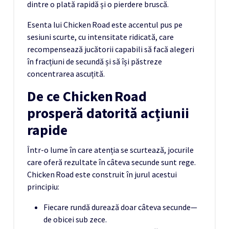
dintre o plată rapidă și o pierdere bruscă.
Esenta lui Chicken Road este accentul pus pe
sesiuni scurte, cu intensitate ridicată, care
recompensează jucătorii capabili să facă alegeri
în fracțiuni de secundă și să își păstreze
concentrarea ascuțită.
De ce Chicken Road
prosperă datorită acțiunii
rapide
Într-o lume în care atenția se scurtează, jocurile
care oferă rezultate în câteva secunde sunt rege.
Chicken Road este construit în jurul acestui
principiu:
Fiecare rundă durează doar câteva secunde—
de obicei sub zece.