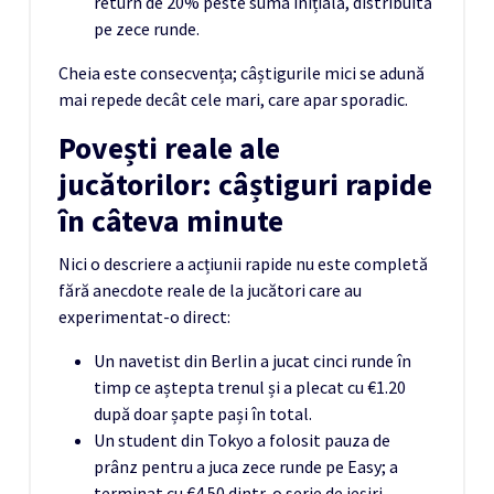
return de 20% peste suma inițială, distribuită
pe zece runde.
Cheia este consecvența; câștigurile mici se adună
mai repede decât cele mari, care apar sporadic.
Povești reale ale
jucătorilor: câștiguri rapide
în câteva minute
Nici o descriere a acțiunii rapide nu este completă
fără anecdote reale de la jucători care au
experimentat-o direct:
Un navetist din Berlin a jucat cinci runde în
timp ce aștepta trenul și a plecat cu €1.20
după doar șapte pași în total.
Un student din Tokyo a folosit pauza de
prânz pentru a juca zece runde pe Easy; a
terminat cu €4.50 dintr-o serie de ieșiri