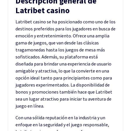
Descripción general de
Latribet casino
Latribet casino se ha posicionado como uno de los
destinos preferidos para los jugadores en busca de
emoción y entretenimiento. Ofrece una amplia
gama de juegos, que van desde las clásicas
tragamonedas hasta los juegos de mesa más
sofisticados. Además, su plataforma está
diseñada para brindar una experiencia de usuario
amigable y atractiva, lo que la convierte en una
opción ideal tanto para principiantes como para
jugadores experimentados. La disponibilidad de
bonos y promociones también hace que Latribet
sea un lugar atractivo para iniciar tu aventura de
juego en línea.
Con una sólida reputación en la industria y un
enfoque en la seguridad y el juego responsable,