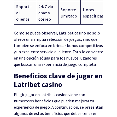
Soporte
24/7 vía
Soporte
Horas
al
chat y
limitado
específicas
cliente
correo
Como se puede observar, Latribet casino no solo
ofrece una amplia selección de juegos, sino que
también se enfoca en brindar bonos competitivos
y un excelente servicio al cliente. Esto lo convierte
en una opción sólida para los nuevos jugadores
que buscan una experiencia de juego completa.
Beneficios clave de jugar en
Latribet casino
Elegir jugar en Latribet casino viene con
numerosos beneficios que pueden mejorar tu
experiencia de juego. A continuación, se presentan
algunos de estos beneficios que debes tener en