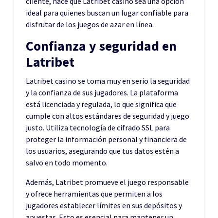
cliente, hace que Latribet casino sea una opción
ideal para quienes buscan un lugar confiable para
disfrutar de los juegos de azar en línea.
Confianza y seguridad en
Latribet
Latribet casino se toma muy en serio la seguridad
y la confianza de sus jugadores. La plataforma
está licenciada y regulada, lo que significa que
cumple con altos estándares de seguridad y juego
justo. Utiliza tecnología de cifrado SSL para
proteger la información personal y financiera de
los usuarios, asegurando que tus datos estén a
salvo en todo momento.
Además, Latribet promueve el juego responsable
y ofrece herramientas que permiten a los
jugadores establecer límites en sus depósitos y
apuestas. Esto es esencial para mantener un