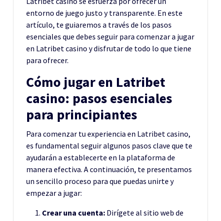
Latribet casino se esfuerza por ofrecer un
entorno de juego justo y transparente. En este
artículo, te guiaremos a través de los pasos
esenciales que debes seguir para comenzar a jugar
en Latribet casino y disfrutar de todo lo que tiene
para ofrecer.
Cómo jugar en Latribet
casino: pasos esenciales
para principiantes
Para comenzar tu experiencia en Latribet casino,
es fundamental seguir algunos pasos clave que te
ayudarán a establecerte en la plataforma de
manera efectiva. A continuación, te presentamos
un sencillo proceso para que puedas unirte y
empezar a jugar:
Crear una cuenta:
Dirígete al sitio web de