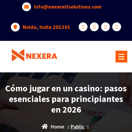
info@nexeraitsolutions.com
Noida, India 201301
Cómo jugar en un casino: pasos
esenciales para principiantes
en 2026
Home
::
Public
::