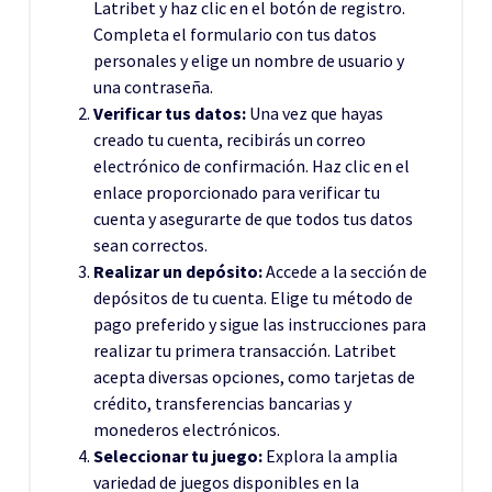
Latribet y haz clic en el botón de registro.
Completa el formulario con tus datos
personales y elige un nombre de usuario y
una contraseña.
Verificar tus datos:
Una vez que hayas
creado tu cuenta, recibirás un correo
electrónico de confirmación. Haz clic en el
enlace proporcionado para verificar tu
cuenta y asegurarte de que todos tus datos
sean correctos.
Realizar un depósito:
Accede a la sección de
depósitos de tu cuenta. Elige tu método de
pago preferido y sigue las instrucciones para
realizar tu primera transacción. Latribet
acepta diversas opciones, como tarjetas de
crédito, transferencias bancarias y
monederos electrónicos.
Seleccionar tu juego:
Explora la amplia
variedad de juegos disponibles en la