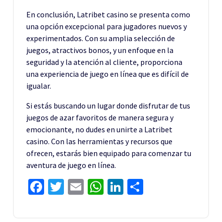
En conclusión, Latribet casino se presenta como
una opción excepcional para jugadores nuevos y
experimentados. Con su amplia selección de
juegos, atractivos bonos, y un enfoque en la
seguridad y la atención al cliente, proporciona
una experiencia de juego en línea que es difícil de
igualar.
Si estás buscando un lugar donde disfrutar de tus
juegos de azar favoritos de manera segura y
emocionante, no dudes en unirte a Latribet
casino. Con las herramientas y recursos que
ofrecen, estarás bien equipado para comenzar tu
aventura de juego en línea.
Facebook
Twitter
Email
WhatsApp
LinkedIn
Share