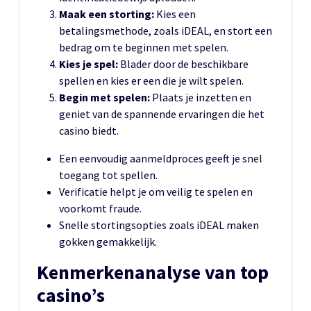
Maak een storting:
Kies een
betalingsmethode, zoals iDEAL, en stort een
bedrag om te beginnen met spelen.
Kies je spel:
Blader door de beschikbare
spellen en kies er een die je wilt spelen.
Begin met spelen:
Plaats je inzetten en
geniet van de spannende ervaringen die het
casino biedt.
Een eenvoudig aanmeldproces geeft je snel
toegang tot spellen.
Verificatie helpt je om veilig te spelen en
voorkomt fraude.
Snelle stortingsopties zoals iDEAL maken
gokken gemakkelijk.
Kenmerkenanalyse van top
casino’s