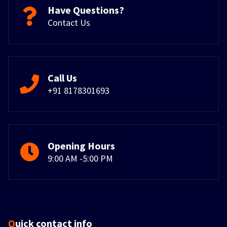
Have Questions?
Contact Us
Call Us
+91 8178301693
Opening Hours
9:00 AM -5:00 PM
Quick contact info