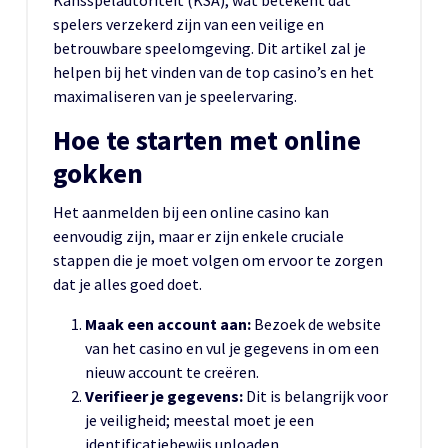
Kansspelautoriteit (KSA), wat betekent dat
spelers verzekerd zijn van een veilige en
betrouwbare speelomgeving. Dit artikel zal je
helpen bij het vinden van de top casino’s en het
maximaliseren van je speelervaring.
Hoe te starten met online
gokken
Het aanmelden bij een online casino kan
eenvoudig zijn, maar er zijn enkele cruciale
stappen die je moet volgen om ervoor te zorgen
dat je alles goed doet.
Maak een account aan:
Bezoek de website
van het casino en vul je gegevens in om een
nieuw account te creëren.
Verifieer je gegevens:
Dit is belangrijk voor
je veiligheid; meestal moet je een
identificatiebewijs uploaden.