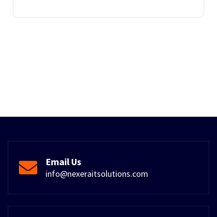
Email Us
info@nexeraitsolutions.com