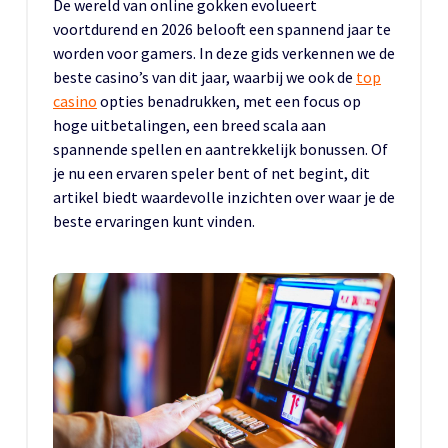
De wereld van online gokken evolueert
voortdurend en 2026 belooft een spannend jaar te
worden voor gamers. In deze gids verkennen we de
beste casino’s van dit jaar, waarbij we ook de
top
casino
opties benadrukken, met een focus op
hoge uitbetalingen, een breed scala aan
spannende spellen en aantrekkelijk bonussen. Of
je nu een ervaren speler bent of net begint, dit
artikel biedt waardevolle inzichten over waar je de
beste ervaringen kunt vinden.