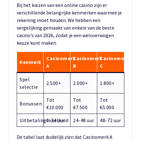
Bij het kiezen van een online casino zijn er
verschillende belangrijke kenmerken waarmee je
rekening moet houden. We hebben een
vergelijking gemaakt van enkele van de beste
casino’s van 2026, zodat je een weloverwogen
keuze kunt maken.
Casinomerk
Casinomerk
Casinomerk
Kenmerk
A
B
C
Spel
2.500+
2.000+
1.800+
selectie
Tot
Tot
Tot
Bonussen
€10.000
€7.500
€5.000
Uitbetalingssnelheid
0-24 uur
24-48 uur
48-72 uur
De tabel laat duidelijk zien dat Casinomerk A