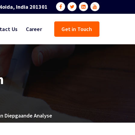
Noida, India 201301
tact Us
Career
Get in Touch
n
en Diepgaande Analyse