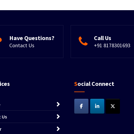
Have Questions?
Call Us
Contact Us
+91 8178301693
vices
Social Connect
e
 Us
r