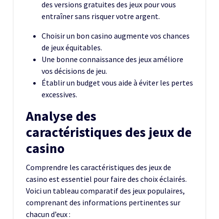
des versions gratuites des jeux pour vous
entraîner sans risquer votre argent.
Choisir un bon casino augmente vos chances
de jeux équitables.
Une bonne connaissance des jeux améliore
vos décisions de jeu.
Établir un budget vous aide à éviter les pertes
excessives.
Analyse des
caractéristiques des jeux de
casino
Comprendre les caractéristiques des jeux de
casino est essentiel pour faire des choix éclairés.
Voici un tableau comparatif des jeux populaires,
comprenant des informations pertinentes sur
chacun d’eux :