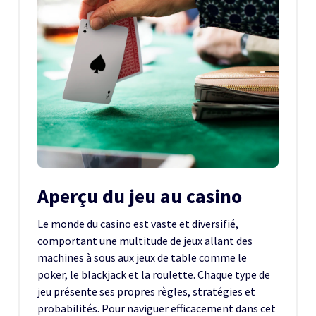
Aperçu du jeu au casino
Le monde du casino est vaste et diversifié,
comportant une multitude de jeux allant des
machines à sous aux jeux de table comme le
poker, le blackjack et la roulette. Chaque type de
jeu présente ses propres règles, stratégies et
probabilités. Pour naviguer efficacement dans cet