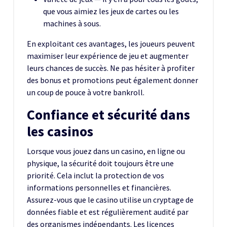
que vous aimiez les jeux de cartes ou les
machines à sous.
En exploitant ces avantages, les joueurs peuvent
maximiser leur expérience de jeu et augmenter
leurs chances de succès. Ne pas hésiter à profiter
des bonus et promotions peut également donner
un coup de pouce à votre bankroll.
Confiance et sécurité dans
les casinos
Lorsque vous jouez dans un casino, en ligne ou
physique, la sécurité doit toujours être une
priorité. Cela inclut la protection de vos
informations personnelles et financières.
Assurez-vous que le casino utilise un cryptage de
données fiable et est régulièrement audité par
des organismes indépendants. Les licences