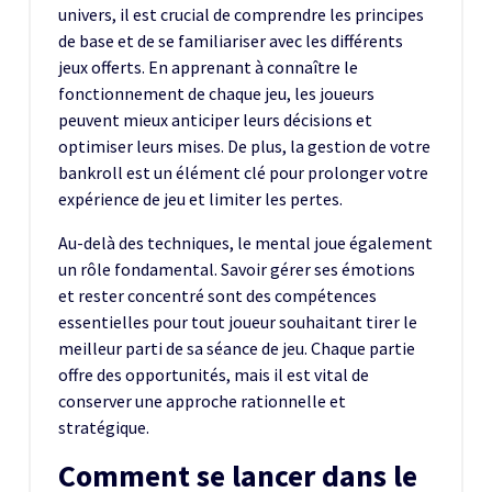
univers, il est crucial de comprendre les principes
de base et de se familiariser avec les différents
jeux offerts. En apprenant à connaître le
fonctionnement de chaque jeu, les joueurs
peuvent mieux anticiper leurs décisions et
optimiser leurs mises. De plus, la gestion de votre
bankroll est un élément clé pour prolonger votre
expérience de jeu et limiter les pertes.
Au-delà des techniques, le mental joue également
un rôle fondamental. Savoir gérer ses émotions
et rester concentré sont des compétences
essentielles pour tout joueur souhaitant tirer le
meilleur parti de sa séance de jeu. Chaque partie
offre des opportunités, mais il est vital de
conserver une approche rationnelle et
stratégique.
Comment se lancer dans le