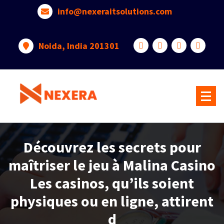
info@nexeraitsolutions.com
Noida, India 201301
Découvrez les secrets pour
maîtriser le jeu à Malina Casino
Les casinos, qu’ils soient
physiques ou en ligne, attirent
d