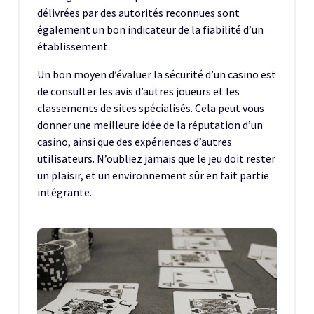
délivrées par des autorités reconnues sont
également un bon indicateur de la fiabilité d’un
établissement.
Un bon moyen d’évaluer la sécurité d’un casino est
de consulter les avis d’autres joueurs et les
classements de sites spécialisés. Cela peut vous
donner une meilleure idée de la réputation d’un
casino, ainsi que des expériences d’autres
utilisateurs. N’oubliez jamais que le jeu doit rester
un plaisir, et un environnement sûr en fait partie
intégrante.