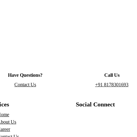
Have Questions?
Call Us
Contact Us
+91 8178301693
ices
Social Connect
Home
bout Us
areer
ontact Us