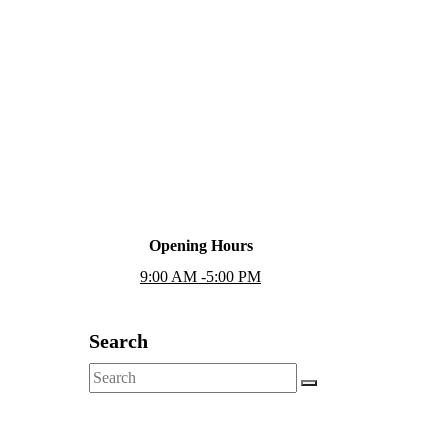
Opening Hours
9:00 AM -5:00 PM
Search