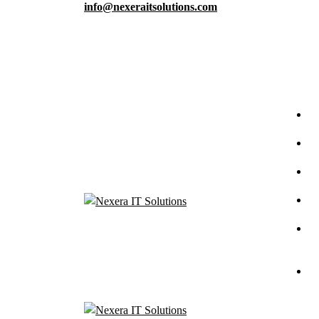
info@nexeraitsolutions.com