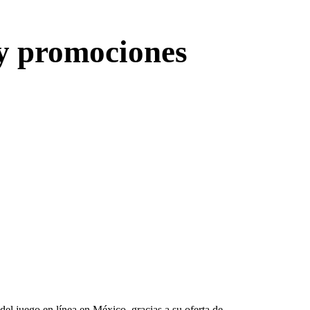
l y promociones
el juego en línea en México, gracias a su oferta de