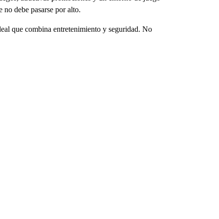
 no debe pasarse por alto.
ideal que combina entretenimiento y seguridad. No