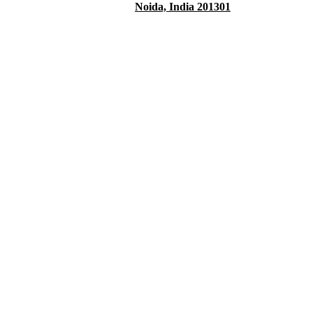
Noida, India 201301