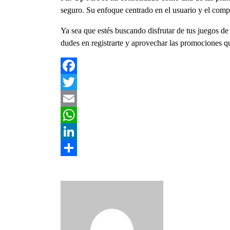
seguro. Su enfoque centrado en el usuario y el comp
Ya sea que estés buscando disfrutar de tus juegos d
dudes en registrarte y aprovechar las promociones qu
Facebook
Twitter
Email
WhatsApp
LinkedIn
Share