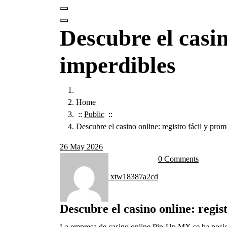
Descubre el casin
imperdibles
Home
::
Public
::
Descubre el casino online: registro fácil y pro
26
May 2026
0 Comments
xtw18387a2cd
Descubre el casino online: regis
La empresa de casino online Pin-Up MX se ha posicio