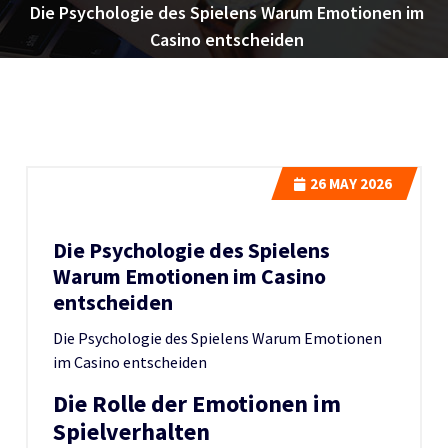
Die Psychologie des Spielens Warum Emotionen im
Casino entscheiden
26
MAY 2026
Die Psychologie des Spielens
Warum Emotionen im Casino
entscheiden
Die Psychologie des Spielens Warum Emotionen
im Casino entscheiden
Die Rolle der Emotionen im
Spielverhalten