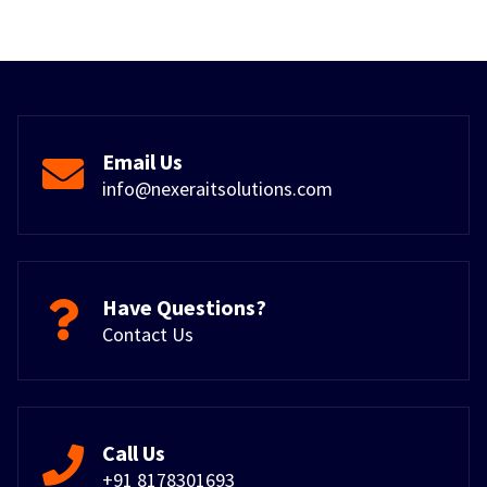
Email Us
info@nexeraitsolutions.com
Have Questions?
Contact Us
Call Us
+91 8178301693