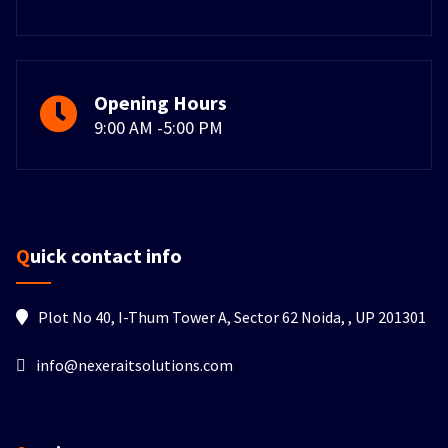
Opening Hours
9:00 AM -5:00 PM
Quick contact info
Plot No 40, I-Thum Tower A, Sector 62 Noida, , UP 201301
info@nexeraitsolutions.com