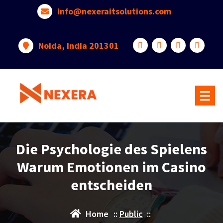
info@nexeraitsolutions.com
Noida, India 201301
Die Psychologie des Spielens
Warum Emotionen im Casino
entscheiden
Home
::
Public
::