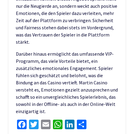
nur die Neugierde an, sondern weckt auch positive
Emotionen, die den Spieler dazu verleiten, mehr
Zeit auf der Plattform zu verbringen. Sicherheit
und Fairness stehen dabei stets im Vordergrund,
was das Vertrauen der Spieler in die Plattform
stärkt.
Darüber hinaus ermöglicht das umfassende VIP-
Programm, das viele Vorteile bietet, ein
zusätzliches emotionales Engagement. Spieler
fühlen sich geschätzt und belohnt, was die
Bindung an das Casino vertieft. Martin Casino
versteht es, Emotionen gezielt anzusprechen und
schafft so ein unvergleichliches Spielerlebnis, das
sowohl in der Offline- als auch in der Online-Welt
einzigartig ist.
Facebook
Twitter
Email
WhatsApp
LinkedIn
Share