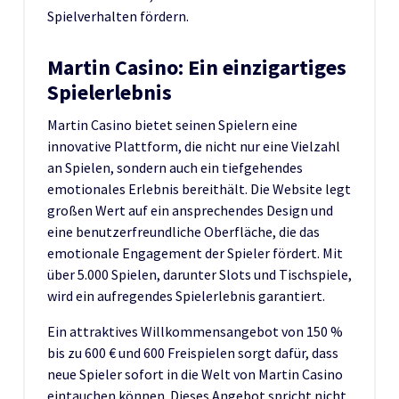
Spielverhalten fördern.
Martin Casino: Ein einzigartiges
Spielerlebnis
Martin Casino bietet seinen Spielern eine
innovative Plattform, die nicht nur eine Vielzahl
an Spielen, sondern auch ein tiefgehendes
emotionales Erlebnis bereithält. Die Website legt
großen Wert auf ein ansprechendes Design und
eine benutzerfreundliche Oberfläche, die das
emotionale Engagement der Spieler fördert. Mit
über 5.000 Spielen, darunter Slots und Tischspiele,
wird ein aufregendes Spielerlebnis garantiert.
Ein attraktives Willkommensangebot von 150 %
bis zu 600 € und 600 Freispielen sorgt dafür, dass
neue Spieler sofort in die Welt von Martin Casino
eintauchen können. Dieses Angebot spricht nicht