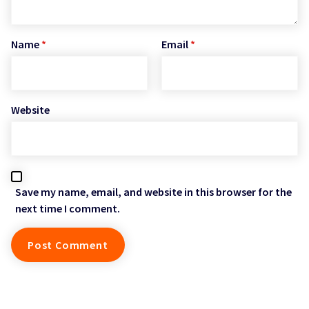
Name
*
Email
*
Website
Save my name, email, and website in this browser for the
next time I comment.