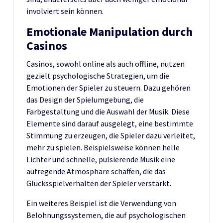
involviert sein können.
Emotionale Manipulation durch
Casinos
Casinos, sowohl online als auch offline, nutzen
gezielt psychologische Strategien, um die
Emotionen der Spieler zu steuern. Dazu gehören
das Design der Spielumgebung, die
Farbgestaltung und die Auswahl der Musik. Diese
Elemente sind darauf ausgelegt, eine bestimmte
Stimmung zu erzeugen, die Spieler dazu verleitet,
mehr zu spielen. Beispielsweise können helle
Lichter und schnelle, pulsierende Musik eine
aufregende Atmosphäre schaffen, die das
Glücksspielverhalten der Spieler verstärkt.
Ein weiteres Beispiel ist die Verwendung von
Belohnungssystemen, die auf psychologischen