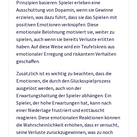
Prinzipien basieren. Spieler erleben eine
Ausschüttung von Dopamin, wenn sie Gewinne
erzielen, was dazu führt, dass sie das Spielen mit
positiven Emotionen verknüpfen. Diese
emotionale Belohnung motiviert sie, weiter zu
spielen, auch wenn sie bereits Verluste erlitten
haben. Auf diese Weise wird ein Teufelskreis aus
emotionaler Erregung und riskantem Verhalten
geschaffen.
Zusätzlich ist es wichtig zu beachten, dass die
Emotionen, die durch den Glücksspielprozess
ausgelöst werden, auch von der
Erwartungshaltung der Spieler abhängen. Ein
Spieler, der hohe Erwartungen hat, kann nach
einer Niederlage frustriert und enttäuscht
reagieren. Diese emotionalen Reaktionen können
die Wahrscheinlichkeit erhöhen, dass er versucht,
seine Verluste zurückzugewinnen, was zu noch