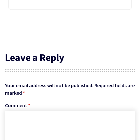
Leave a Reply
Your email address will not be published.
Required fields are
marked
*
Comment
*