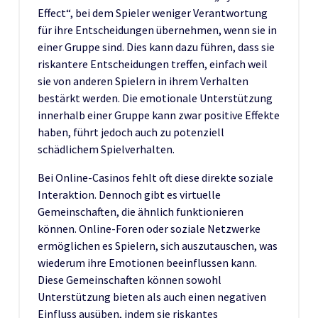
Effect“, bei dem Spieler weniger Verantwortung
für ihre Entscheidungen übernehmen, wenn sie in
einer Gruppe sind. Dies kann dazu führen, dass sie
riskantere Entscheidungen treffen, einfach weil
sie von anderen Spielern in ihrem Verhalten
bestärkt werden. Die emotionale Unterstützung
innerhalb einer Gruppe kann zwar positive Effekte
haben, führt jedoch auch zu potenziell
schädlichem Spielverhalten.
Bei Online-Casinos fehlt oft diese direkte soziale
Interaktion. Dennoch gibt es virtuelle
Gemeinschaften, die ähnlich funktionieren
können. Online-Foren oder soziale Netzwerke
ermöglichen es Spielern, sich auszutauschen, was
wiederum ihre Emotionen beeinflussen kann.
Diese Gemeinschaften können sowohl
Unterstützung bieten als auch einen negativen
Einfluss ausüben, indem sie riskantes