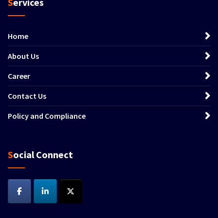
Services
Home
About Us
Career
Contact Us
Policy and Compliance
Social Connect