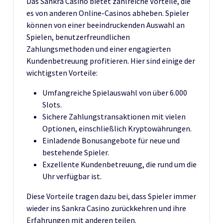
Das Sankra Casino bietet zahlreiche Vorteile, die
es von anderen Online-Casinos abheben. Spieler
können von einer beeindruckenden Auswahl an
Spielen, benutzerfreundlichen
Zahlungsmethoden und einer engagierten
Kundenbetreuung profitieren. Hier sind einige der
wichtigsten Vorteile:
Umfangreiche Spielauswahl von über 6.000
Slots.
Sichere Zahlungstransaktionen mit vielen
Optionen, einschließlich Kryptowährungen.
Einladende Bonusangebote für neue und
bestehende Spieler.
Exzellente Kundenbetreuung, die rund um die
Uhr verfügbar ist.
Diese Vorteile tragen dazu bei, dass Spieler immer
wieder ins Sankra Casino zurückkehren und ihre
Erfahrungen mit anderen teilen.