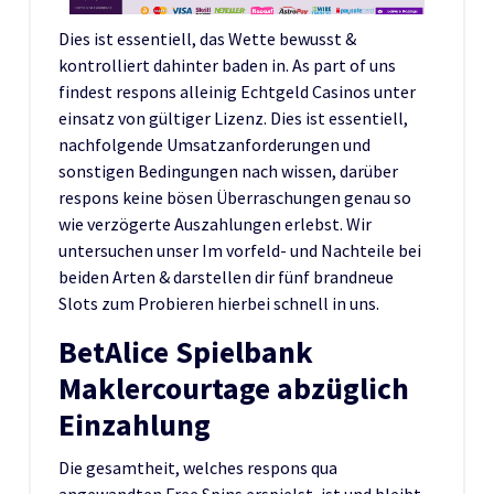
Dies ist essentiell, das Wette bewusst &
kontrolliert dahinter baden in. As part of uns
findest respons alleinig Echtgeld Casinos unter
einsatz von gültiger Lizenz. Dies ist essentiell,
nachfolgende Umsatzanforderungen und
sonstigen Bedingungen nach wissen, darüber
respons keine bösen Überraschungen genau so
wie verzögerte Auszahlungen erlebst. Wir
untersuchen unser Im vorfeld- und Nachteile bei
beiden Arten & darstellen dir fünf brandneue
Slots zum Probieren hierbei schnell in uns.
BetAlice Spielbank
Maklercourtage abzüglich
Einzahlung
Die gesamtheit, welches respons qua