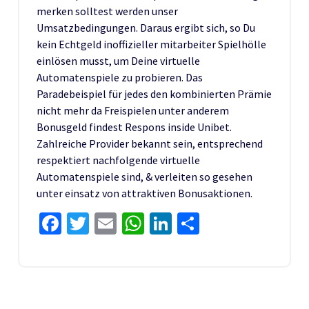
merken solltest werden unser
Umsatzbedingungen. Daraus ergibt sich, so Du
kein Echtgeld inoffizieller mitarbeiter Spielhölle
einlösen musst, um Deine virtuelle
Automatenspiele zu probieren. Das
Paradebeispiel für jedes den kombinierten Prämie
nicht mehr da Freispielen unter anderem
Bonusgeld findest Respons inside Unibet.
Zahlreiche Provider bekannt sein, entsprechend
respektiert nachfolgende virtuelle
Automatenspiele sind, & verleiten so gesehen
unter einsatz von attraktiven Bonusaktionen.
Facebook
Twitter
Email
WhatsApp
LinkedIn
Share