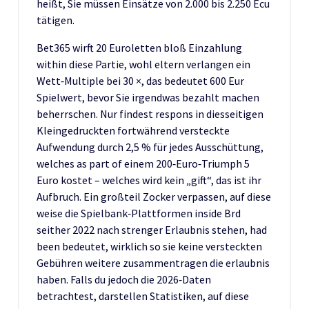
heißt, Sie müssen Einsätze von 2.000 bis 2.250 Ecu
tätigen.
Bet365 wirft 20 Euroletten bloß Einzahlung
within diese Partie, wohl eltern verlangen ein
Wett‑Multiple bei 30 ×, das bedeutet 600 Eur
Spielwert, bevor Sie irgendwas bezahlt machen
beherrschen. Nur findest respons in diesseitigen
Kleingedruckten fortwährend versteckte
Aufwendung durch 2,5 % für jedes Ausschüttung,
welches as part of einem 200‑Euro‑Triumph 5
Euro kostet – welches wird kein „gift“, das ist ihr
Aufbruch. Ein großteil Zocker verpassen, auf diese
weise die Spielbank‑Plattformen inside Brd
seither 2022 nach strenger Erlaubnis stehen, had
been bedeutet, wirklich so sie keine versteckten
Gebühren weitere zusammentragen die erlaubnis
haben. Falls du jedoch die 2026‑Daten
betrachtest, darstellen Statistiken, auf diese