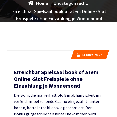
Home
::
Uncategorized
::
Erreichbar Spielsaal book of atem Online -Slot
Freispiele ohne Einzahlung je Wonnemond
13
MAY 2026
Erreichbar Spielsaal book of atem
Online -Slot Freispiele ohne
Einzahlung je Wonnemond
Die Boni, die man erhält bloß in abhängigkeit im
vorfeld ins betreffende Casino eingezahlt hinter
haben, barrel erheblich wie geschmiert. Den
Bonus gutgeschrieben hinter bekommen wird