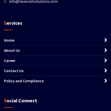
info@nexeraitsolutions.com
Services
Home
About Us
Career
Contact Us
Policy and Compliance
Social Connect