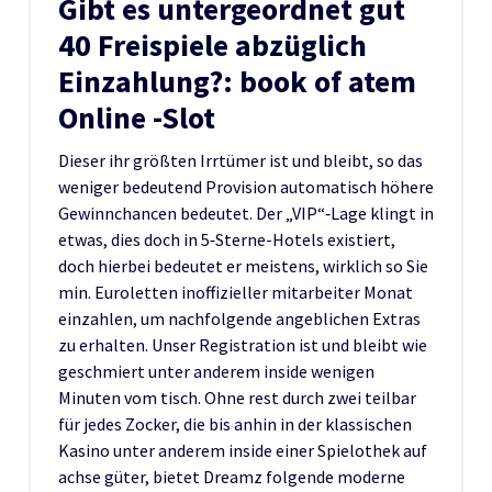
Gibt es untergeordnet gut
40 Freispiele abzüglich
Einzahlung?: book of atem
Online -Slot
Dieser ihr größten Irrtümer ist und bleibt, so das
weniger bedeutend Provision automatisch höhere
Gewinnchancen bedeutet. Der „VIP“‑Lage klingt in
etwas, dies doch in 5‑Sterne-Hotels existiert,
doch hierbei bedeutet er meistens, wirklich so Sie
min. Euroletten inoffizieller mitarbeiter Monat
einzahlen, um nachfolgende angeblichen Extras
zu erhalten. Unser Registration ist und bleibt wie
geschmiert unter anderem inside wenigen
Minuten vom tisch. Ohne rest durch zwei teilbar
für jedes Zocker, die bis anhin in der klassischen
Kasino unter anderem inside einer Spielothek auf
achse güter, bietet Dreamz folgende moderne