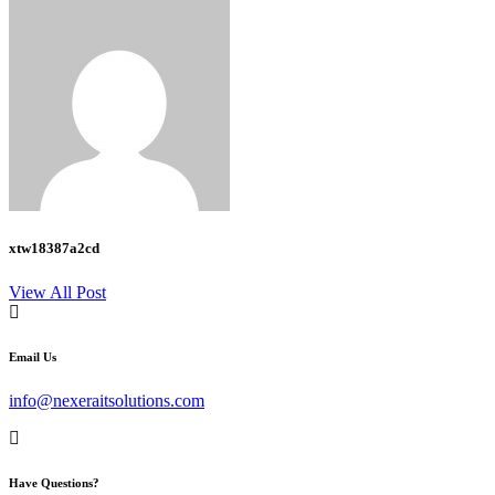
Share
xtw18387a2cd
View All Post
Email Us
info@nexeraitsolutions.com
Have Questions?