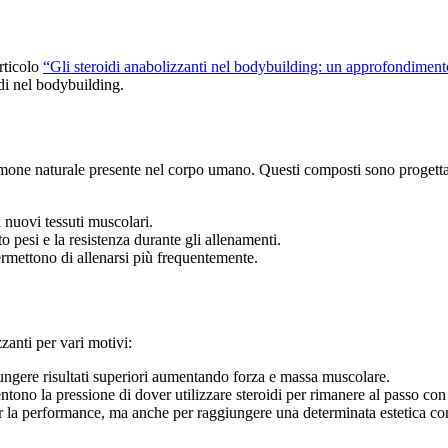
rticolo
“Gli steroidi anabolizzanti nel bodybuilding: un approfondiment
idi nel bodybuilding.
n ormone naturale presente nel corpo umano. Questi composti sono proget
 nuovi tessuti muscolari.
 pesi e la resistenza durante gli allenamenti.
rmettono di allenarsi più frequentemente.
zzanti per vari motivi:
iungere risultati superiori aumentando forza e massa muscolare.
ono la pressione di dover utilizzare steroidi per rimanere al passo con 
r la performance, ma anche per raggiungere una determinata estetica co