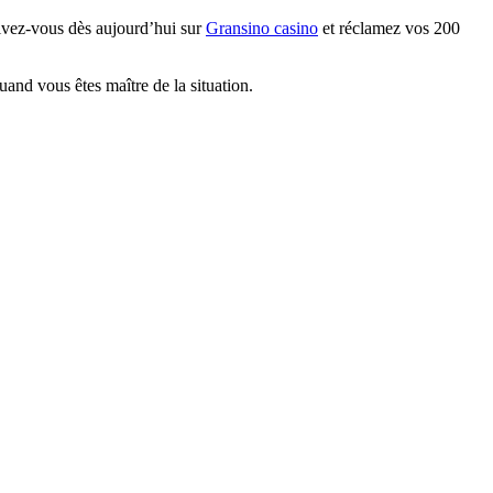
crivez-vous dès aujourd’hui sur
Gransino casino
et réclamez vos 200
and vous êtes maître de la situation.