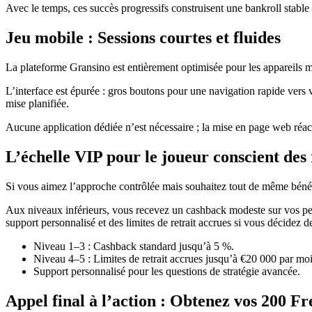
Avec le temps, ces succès progressifs construisent une bankroll stable
Jeu mobile : Sessions courtes et fluides
La plateforme Gransino est entièrement optimisée pour les appareils m
L’interface est épurée : gros boutons pour une navigation rapide vers 
mise planifiée.
Aucune application dédiée n’est nécessaire ; la mise en page web réac
L’échelle VIP pour le joueur conscient des 
Si vous aimez l’approche contrôlée mais souhaitez tout de même bénéf
Aux niveaux inférieurs, vous recevez un cashback modeste sur vos pert
support personnalisé et des limites de retrait accrues si vous décidez de
Niveau 1–3 : Cashback standard jusqu’à 5 %.
Niveau 4–5 : Limites de retrait accrues jusqu’à €20 000 par moi
Support personnalisé pour les questions de stratégie avancée.
Appel final à l’action : Obtenez vos 200 Fr