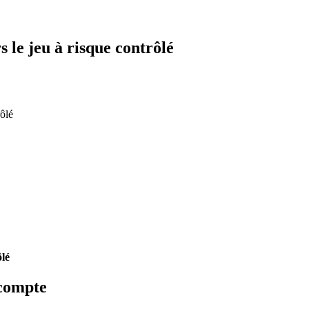
 le jeu à risque contrôlé
rôlé
ôlé
 compte