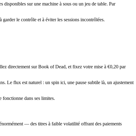
ses disponibles sur une machine à sous ou un jeu de table. Par
garder le contrôle et à éviter les sessions incontrôlées.
lez directement sur Book of Dead, et fixez votre mise à €0,20 par
s. Le flux est naturel : un spin ici, une pause subtile là, un ajustement
 fonctionne dans ses limites.
énormément — des titres à faible volatilité offrant des paiements