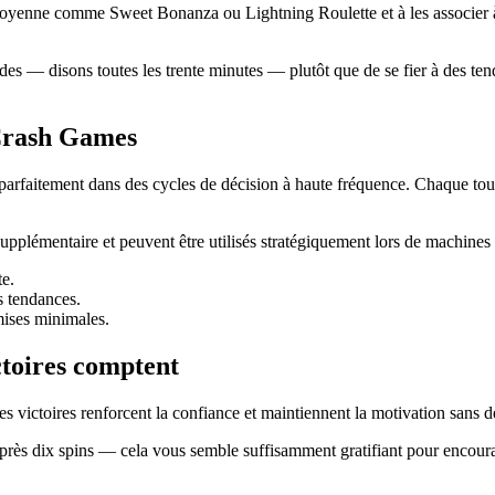
moyenne comme Sweet Bonanza ou Lightning Roulette et à les associer à d
ériodes — disons toutes les trente minutes — plutôt que de se fier à des t
 Crash Games
arfaitement dans des cycles de décision à haute fréquence. Chaque tour
supplémentaire et peuvent être utilisés stratégiquement lors de machines à
e.
s tendances.
mises minimales.
ictoires comptent
tes victoires renforcent la confiance et maintiennent la motivation sans 
rès dix spins — cela vous semble suffisamment gratifiant pour encourag