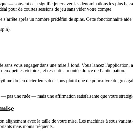
risque — souvent cela signifie jouer avec les dénominations les plus bas
éal pour de courtes sessions de jeu sans vider votre compte.
s’arrête après un nombre prédéfini de spins. Cette fonctionnalité aide à 
spin).
e sans vous engager dans une mise à fond. Vous lancez l’application, al
eux petites victoires, et ressenti la montée douce de l’anticipation.
 rythme du jeu dicter leurs décisions plutôt que de poursuivre de gros gain
 pas une ruée — mais une affirmation satisfaisante que votre stratégie
 mise
on alignement avec la taille de votre mise. Les machines à sous varient 
portants mais moins fréquents.