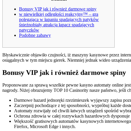
Bonusy VIP jak i również darmowe spiny
w niewielkiej odległości reakcyjny™ – gra
polegająca w łapaniu spadających patyków
śnieżnobiały atrakcja łapacz spadających
patyczków
Podobne zabawy
Błyskawicznie objawiło czujności, iż maszyny kasynowe przez internet
osiągalnych w tym miejscu gierek.
Niemniej jednak wideo urządzenia
Bonusy VIP jak i również darmowe spiny
Proponowane za sprawą wszelkie pewne kasyno automaty online jest t
nagrody. Niżej obrazujemy TOP 10 Casinority nasze państwo, jeśli c
Darmowe hazard jednoręki rzezimieszek wyjąwszy zapisu pozn
Zaczerpnij pochodzące z tej sposobności, wypróbuj każde dostęp
Automaty rozwijały od chwili łatwych urządzeń spośród wybr
Ochrona zdrowia w całej rozrywkach hazardowych dysponuje kl
Większość gratisowych automatów kasynowych internetowego 
Firefox, Microsoft Edge i innych.