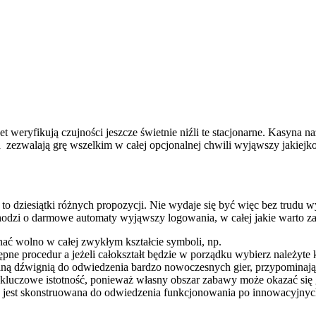
 weryfikują czujności jeszcze świetnie niźli te stacjonarne. Kasyna n
 zezwalają grę wszelkim w całej opcjonalnej chwili wyjąwszy jakiejko
o dziesiątki różnych propozycji. Nie wydaje się być więc bez trudu w
hodzi o darmowe automaty wyjąwszy logowania, w całej jakie warto za
ać wolno w całej zwykłym kształcie symboli, np.
ne procedur a jeżeli całokształt będzie w porządku wybierz należyte k
aną dźwignią do odwiedzenia bardzo nowoczesnych gier, przypominają
uczowe istotność, ponieważ własny obszar zabawy może okazać się gro
jest skonstruowana do odwiedzenia funkcjonowania po innowacyjnych