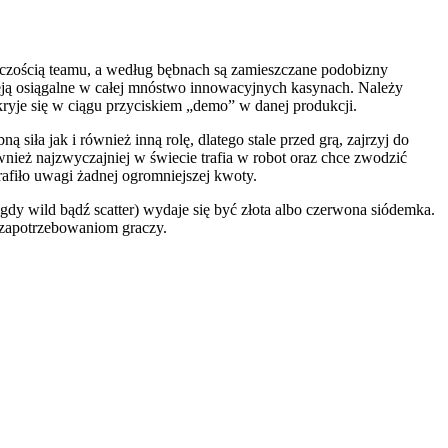
czością teamu, a według bębnach są zamieszczane podobizny
ją osiągalne w całej mnóstwo innowacyjnych kasynach. Należy
kryje się w ciągu przyciskiem „demo” w danej produkcji.
 siła jak i również inną rolę, dlatego stale przed grą, zajrzyj do
nież najzwyczajniej w świecie trafia w robot oraz chce zwodzić
afiło uwagi żadnej ogromniejszej kwoty.
y wild bądź scatter) wydaje się być złota albo czerwona siódemka.
 zapotrzebowaniom graczy.