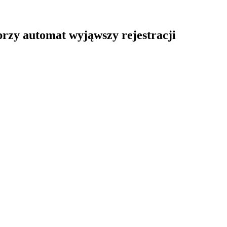
przy automat wyjąwszy rejestracji