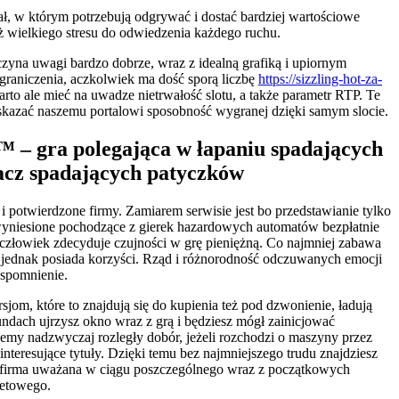
ł, w którym potrzebują odgrywać i dostać bardziej wartościowe
eż wielkiego stresu do odwiedzenia każdego ruchu.
yna uwagi bardzo dobrze, wraz z idealną grafiką i upiornym
raniczenia, aczkolwiek ma dość sporą liczbę
https://sizzling-hot-za-
rto ale mieć na uwadze nietrwałość slotu, a także parametr RTP. Te
kazać naszemu portalowi sposobność wygranej dzięki samym slocie.
y™ – gra polegająca w łapaniu spadających
pacz spadających patyczków
 potwierdzone firmy. Zamiarem serwisie jest bo przedstawianie tylko
yniesione pochodzące z gierek hazardowych automatów bezpłatnie
człowiek zdecyduje czujności w grę pieniężną. Co najmniej zabawa
o jednak posiada korzyści. Rząd i różnorodność odczuwanych emocji
wspomnienie.
 które to znajdują się do kupienia też pod dzwonienie, ładują
ndach ujrzysz okno wraz z grą i będziesz mógł zainicjować
my nadzwyczaj rozległy dobór, jeżeli rozchodzi o maszyny przez
interesujące tytuły. Dzięki temu bez najmniejszego trudu znajdziesz
we firma uważana w ciągu poszczególnego wraz z początkowych
etowego.