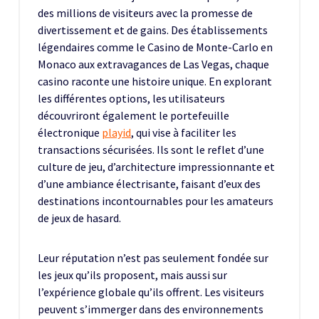
des millions de visiteurs avec la promesse de
divertissement et de gains. Des établissements
légendaires comme le Casino de Monte-Carlo en
Monaco aux extravagances de Las Vegas, chaque
casino raconte une histoire unique. En explorant
les différentes options, les utilisateurs
découvriront également le portefeuille
électronique
playid
, qui vise à faciliter les
transactions sécurisées. Ils sont le reflet d’une
culture de jeu, d’architecture impressionnante et
d’une ambiance électrisante, faisant d’eux des
destinations incontournables pour les amateurs
de jeux de hasard.
Leur réputation n’est pas seulement fondée sur
les jeux qu’ils proposent, mais aussi sur
l’expérience globale qu’ils offrent. Les visiteurs
peuvent s’immerger dans des environnements