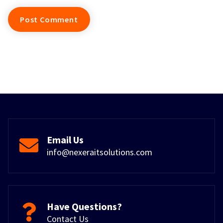
Email Us
info@nexeraitsolutions.com
Have Questions?
Contact Us