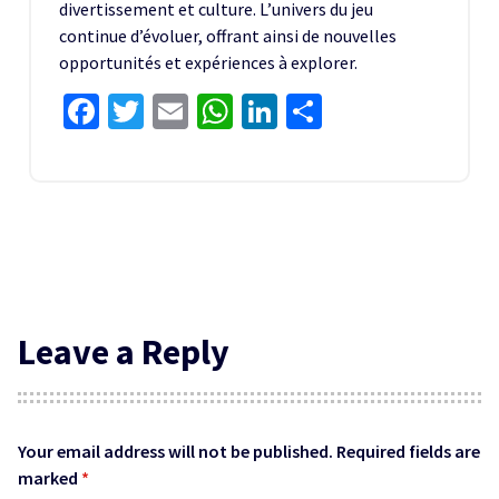
divertissement et culture. L’univers du jeu
continue d’évoluer, offrant ainsi de nouvelles
opportunités et expériences à explorer.
Facebook
Twitter
Email
WhatsApp
LinkedIn
Share
Leave a Reply
Your email address will not be published.
Required fields are
marked
*