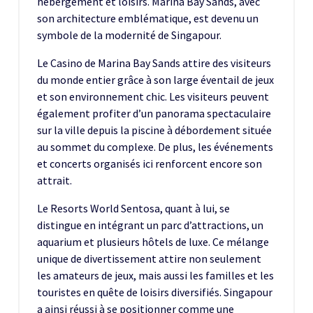
hébergement et loisirs. Marina Bay Sands, avec
son architecture emblématique, est devenu un
symbole de la modernité de Singapour.
Le Casino de Marina Bay Sands attire des visiteurs
du monde entier grâce à son large éventail de jeux
et son environnement chic. Les visiteurs peuvent
également profiter d’un panorama spectaculaire
sur la ville depuis la piscine à débordement située
au sommet du complexe. De plus, les événements
et concerts organisés ici renforcent encore son
attrait.
Le Resorts World Sentosa, quant à lui, se
distingue en intégrant un parc d’attractions, un
aquarium et plusieurs hôtels de luxe. Ce mélange
unique de divertissement attire non seulement
les amateurs de jeux, mais aussi les familles et les
touristes en quête de loisirs diversifiés. Singapour
a ainsi réussi à se positionner comme une