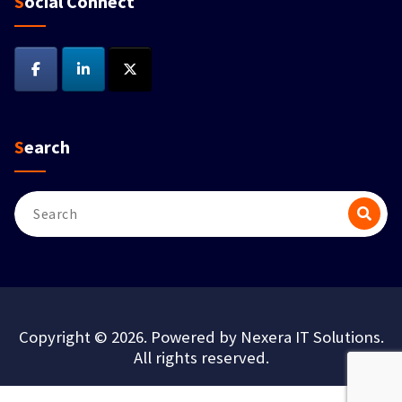
Social Connect
Search
Copyright © 2026. Powered by Nexera IT Solutions.
All rights reserved.