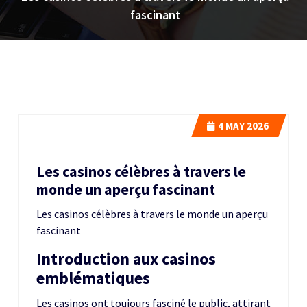
fascinant
4
MAY 2026
Les casinos célèbres à travers le
monde un aperçu fascinant
Les casinos célèbres à travers le monde un aperçu
fascinant
Introduction aux casinos
emblématiques
Les casinos ont toujours fasciné le public, attirant