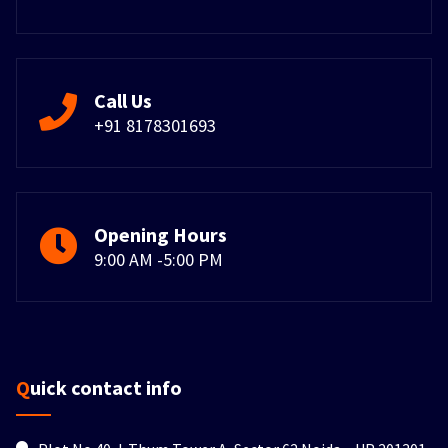
Call Us
+91 8178301693
Opening Hours
9:00 AM -5:00 PM
Quick contact info