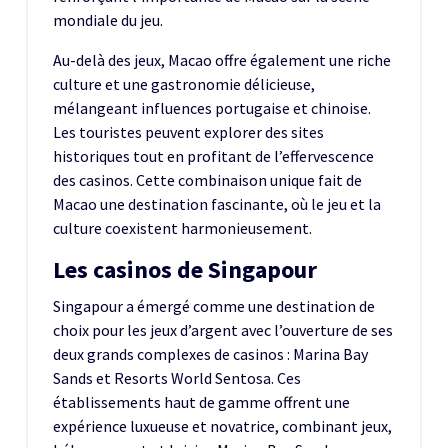
mondiale du jeu.
Au-delà des jeux, Macao offre également une riche
culture et une gastronomie délicieuse,
mélangeant influences portugaise et chinoise.
Les touristes peuvent explorer des sites
historiques tout en profitant de l’effervescence
des casinos. Cette combinaison unique fait de
Macao une destination fascinante, où le jeu et la
culture coexistent harmonieusement.
Les casinos de Singapour
Singapour a émergé comme une destination de
choix pour les jeux d’argent avec l’ouverture de ses
deux grands complexes de casinos : Marina Bay
Sands et Resorts World Sentosa. Ces
établissements haut de gamme offrent une
expérience luxueuse et novatrice, combinant jeux,