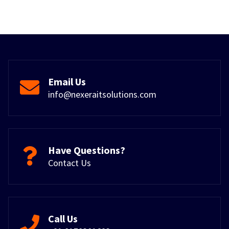
Email Us
info@nexeraitsolutions.com
Have Questions?
Contact Us
Call Us