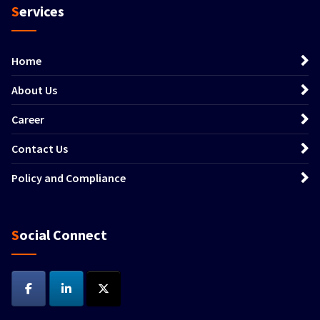
Services
Home
About Us
Career
Contact Us
Policy and Compliance
Social Connect