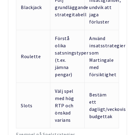
Blackjack
grundläggande
undvik att
strategitabell
jaga
förluster
Förstå
Använd
olika
insatsstrategier
satsningstyper
som
Roulette
(t.ex.
Martingale
jämna
med
pengar)
försiktighet
Välj spel
Bestäm
med hög
ett
Slots
RTP och
dagligt/veckovis
önskad
budgettak
varians
Exempel på Spelstrategier