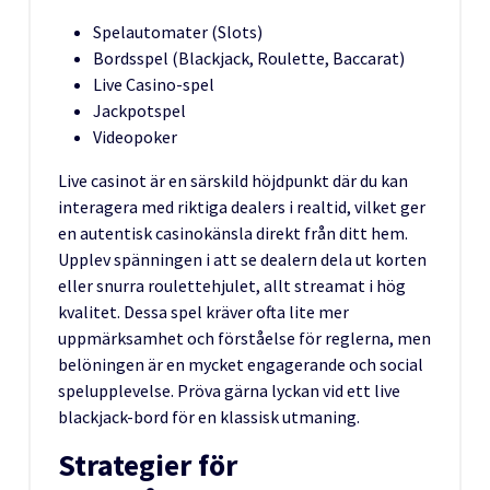
Spelautomater (Slots)
Bordsspel (Blackjack, Roulette, Baccarat)
Live Casino-spel
Jackpotspel
Videopoker
Live casinot är en särskild höjdpunkt där du kan
interagera med riktiga dealers i realtid, vilket ger
en autentisk casinokänsla direkt från ditt hem.
Upplev spänningen i att se dealern dela ut korten
eller snurra roulettehjulet, allt streamat i hög
kvalitet. Dessa spel kräver ofta lite mer
uppmärksamhet och förståelse för reglerna, men
belöningen är en mycket engagerande och social
spelupplevelse. Pröva gärna lyckan vid ett live
blackjack-bord för en klassisk utmaning.
Strategier för