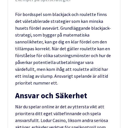
För bordsspel som blackjack och roulette finns
det väletablerade strategier som kan minska
husets fördel avsevärt. Grundläggande blackjack-
strategi, som bygger på matematiska
sannolikheter, kan ge dig en klar fördel om den
tillämpas korrekt. När det gäller roulette kan en
förståelse för olika satsningsmönster och hur de
påverkar potentiella utbetalningar vara
värdefullt, men kom ihåg att roulette alltid har
ett inslag av slump. Ansvarigt spelande är alltid
prioritet nummer ett.
Ansvar och Säkerhet
När du spelar online är det av yttersta vikt att
prioritera ditt eget välbefinnande och spela
ansvarsfullt. Lodur Casino, liksom andra seriösa
aktörer, erbjuder verktyg för spelkontroll som