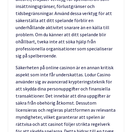
insättningsgränser, förlustgränser och
tidsbegränsningar. Använd dessa verktyg för att
säkerställa att ditt spelande förblir en
underhållande aktivitet snarare än en källa till
problem. Om du känner att ditt spelande blir
ohållbart, tveka inte att söka hjälp från
professionella organisationer som specialiserar
sig på spelberoende.
Säkerheten på online casinon är en annan kritisk
aspekt som inte får underskattas. Lodur Casino
använder sig av avancerad krypteringsteknik för
att skydda dina personuppgifter och finansiella
transaktioner. Det innebär att dina uppgifter är
säkra från obehörig åtkomst. Dessutom
licensieras och regleras plattformen av relevanta
myndigheter, vilket garanterar att spelen är
rättvisa och att casinot följer strikta regelverk
för att skydda spelarna. Detta bidrar till en trygg