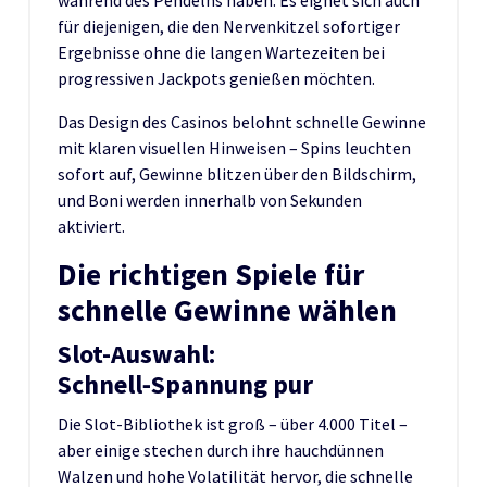
während des Pendelns haben. Es eignet sich auch
für diejenigen, die den Nervenkitzel sofortiger
Ergebnisse ohne die langen Wartezeiten bei
progressiven Jackpots genießen möchten.
Das Design des Casinos belohnt schnelle Gewinne
mit klaren visuellen Hinweisen – Spins leuchten
sofort auf, Gewinne blitzen über den Bildschirm,
und Boni werden innerhalb von Sekunden
aktiviert.
Die richtigen Spiele für
schnelle Gewinne wählen
Slot-Auswahl:
Schnell‑Spannung pur
Die Slot-Bibliothek ist groß – über 4.000 Titel –
aber einige stechen durch ihre hauchdünnen
Walzen und hohe Volatilität hervor, die schnelle