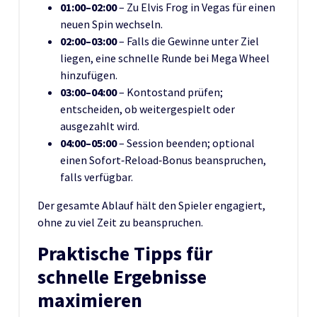
01:00–02:00
– Zu Elvis Frog in Vegas für einen
neuen Spin wechseln.
02:00–03:00
– Falls die Gewinne unter Ziel
liegen, eine schnelle Runde bei Mega Wheel
hinzufügen.
03:00–04:00
– Kontostand prüfen;
entscheiden, ob weitergespielt oder
ausgezahlt wird.
04:00–05:00
– Session beenden; optional
einen Sofort‑Reload‑Bonus beanspruchen,
falls verfügbar.
Der gesamte Ablauf hält den Spieler engagiert,
ohne zu viel Zeit zu beanspruchen.
Praktische Tipps für
schnelle Ergebnisse
maximieren