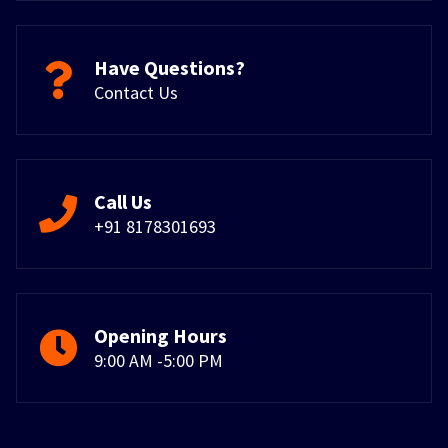
Have Questions?
Contact Us
Call Us
+91 8178301693
Opening Hours
9:00 AM -5:00 PM