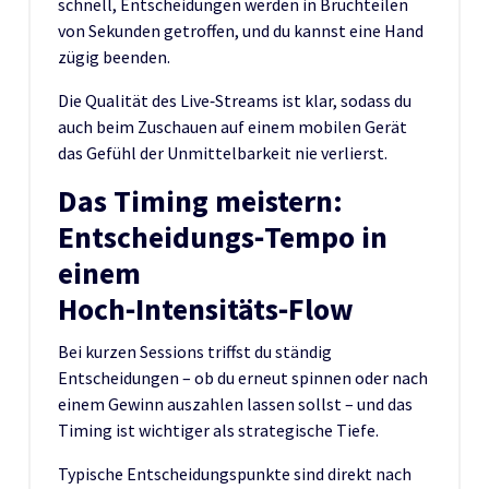
schnell, Entscheidungen werden in Bruchteilen
von Sekunden getroffen, und du kannst eine Hand
zügig beenden.
Die Qualität des Live‑Streams ist klar, sodass du
auch beim Zuschauen auf einem mobilen Gerät
das Gefühl der Unmittelbarkeit nie verlierst.
Das Timing meistern:
Entscheidungs‑Tempo in
einem
Hoch‑Intensitäts‑Flow
Bei kurzen Sessions triffst du ständig
Entscheidungen – ob du erneut spinnen oder nach
einem Gewinn auszahlen lassen sollst – und das
Timing ist wichtiger als strategische Tiefe.
Typische Entscheidungspunkte sind direkt nach