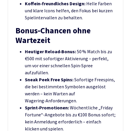
Koffein‑freundliches Design:
Helle Farben
und klare Icons helfen, den Fokus bei kurzen
Spielintervallen zu behalten.
Bonus‑Chancen ohne
Wartezeit
Heutiger Reload‑Bonus:
50 % Match bis zu
€500 mit sofortiger Aktivierung – perfekt,
um vor einer schnellen Spin‑Spree
aufzufüllen.
Sneak Peek Free Spins:
Sofortige Freespins,
die bei bestimmten Symbolen ausgelöst
werden – kein Warten auf
Wagering‑Anforderungen.
Sprint‑Promotionen:
Wöchentliche „Friday
Fortune“-Angebote bis zu €100 Bonus sofort;
kein Anmeldung erforderlich – einfach
klicken und spielen.