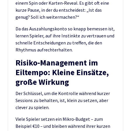
einem Spin oder Karten‑Reveal. Es gibt oft eine
kurze Pause, in der du entscheidest: „Ist das
genug? Soll ich weitermachen?“
Da das Auszahlungskonto so knapp bemessen ist,
lernen Spieler, auf ihre Instinkte zu vertrauen und
schnelle Entscheidungen zu treffen, die den
Rhythmus aufrechterhalten.
Risiko‑Management im
Eiltempo: Kleine Einsätze,
große Wirkung
Der Schlüssel, um die Kontrolle während kurzer
Sessions zu behalten, ist, klein zu setzen, aber
clever zu spielen.
Viele Spieler setzen ein Mikro‑Budget – zum
Beispiel €10 – und bleiben während ihrer kurzen