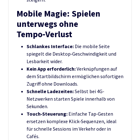
Mobile Magie: Spielen
unterwegs ohne
Tempo‑Verlust
Schlankes Interface:
Die mobile Seite
spiegelt die Desktop‑Geschwindigkeit und
Lesbarkeit wider.
Kein App erforderlich:
Verknüpfungen auf
dem Startbildschirm ermöglichen sofortigen
Zugriff ohne Downloads.
Schnelle Ladezeiten:
Selbst bei 4G-
Netzwerken starten Spiele innerhalb von
Sekunden.
Touch‑Steuerung:
Einfache Tap‑Gesten
ersetzen komplexe Klick‑Sequenzen, ideal
für schnelle Sessions im Verkehr oder in
Cafés.