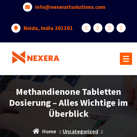
info@nexeraitsolutions.com
Noida, India 201301
Methandienone Tabletten
Dosierung – Alles Wichtige im
Überblick
Home
::
Uncategorized
::