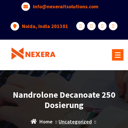
info@nexeraitsolutions.com
Noida, India 201301
Nandrolone Decanoate 250
Dosierung
Home
::
Uncategorized
::