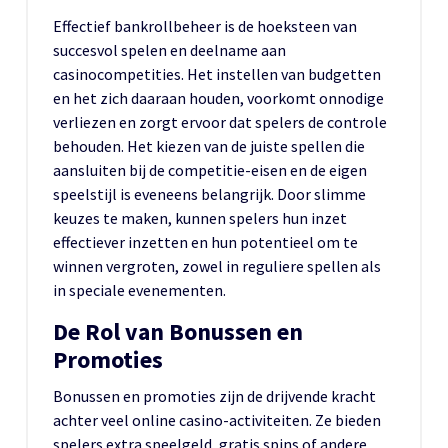
Effectief bankrollbeheer is de hoeksteen van
succesvol spelen en deelname aan
casinocompetities. Het instellen van budgetten
en het zich daaraan houden, voorkomt onnodige
verliezen en zorgt ervoor dat spelers de controle
behouden. Het kiezen van de juiste spellen die
aansluiten bij de competitie-eisen en de eigen
speelstijl is eveneens belangrijk. Door slimme
keuzes te maken, kunnen spelers hun inzet
effectiever inzetten en hun potentieel om te
winnen vergroten, zowel in reguliere spellen als
in speciale evenementen.
De Rol van Bonussen en
Promoties
Bonussen en promoties zijn de drijvende kracht
achter veel online casino-activiteiten. Ze bieden
spelers extra speelgeld, gratis spins of andere