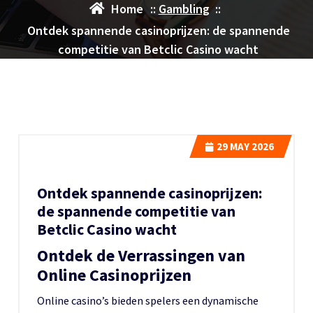
Home
::
Gambling
::
Ontdek spannende casinoprijzen: de spannende
competitie van Betclic Casino wacht
29
MAY 2026
Ontdek spannende casinoprijzen:
de spannende competitie van
Betclic Casino wacht
Ontdek de Verrassingen van
Online Casinoprijzen
Online casino’s bieden spelers een dynamische